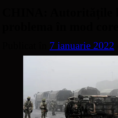
CHINA: Autoritățile 
problema în mod cor
Publicat în
7 ianuarie 2022