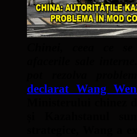
Chinei, ceea ce se
afacerile sale intern
pot rezolva proble
declarat Wang Wen
Ministerului chinez 
și Kazahstanul sun
strategice, Wang a e