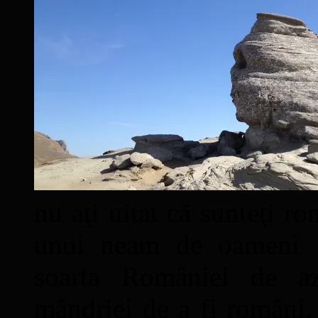
nu aţi uitat că sunteţi ro
unui neam de oameni mâ
soarta României de a
mândriei de a fi români. 