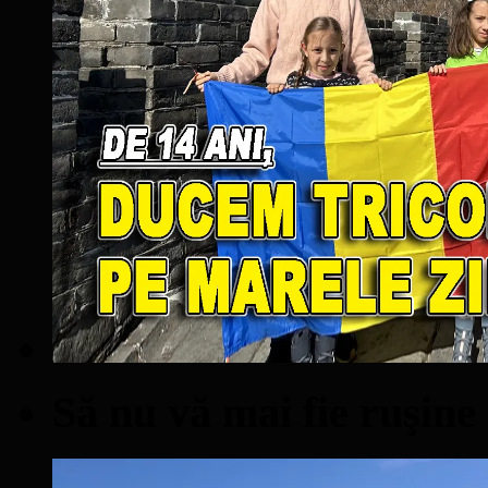
Să nu vă mai fie ruşine