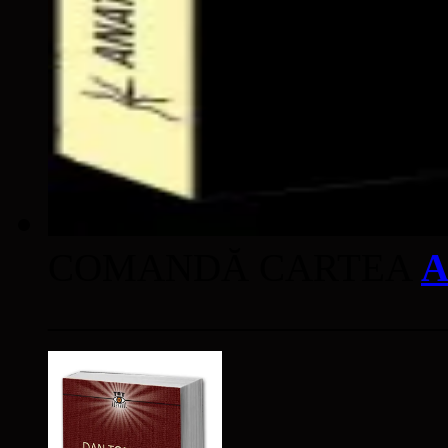
COMANDĂ CARTEA
A
____________________