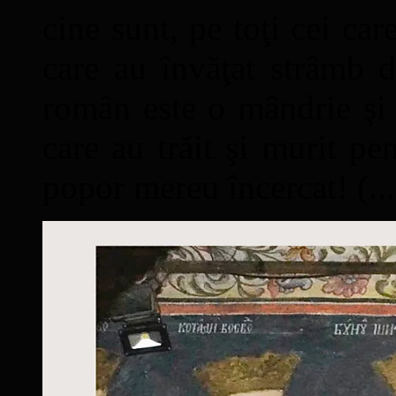
cine sunt, pe toţi cei car
care au învăţat strâmb d
român este o mândrie şi 
care au trăit şi murit pe
popor mereu încercat! (...