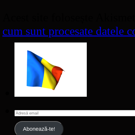
Acest site folosește Akisme
cum sunt procesate datele co
Adresă
email
Abonează-te!