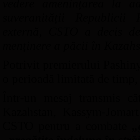
vedere amenințarea la adr
suveranității Republicii 
externă, CSTO a decis des
menținere a păcii în Kazah
Potrivit premierului Pashiny
o perioadă limitată de timp, 
Într-un mesaj transmis căt
Kazahstan, Kassym-Jomart 
CSTO pentru a combate
„
„pregătite îndelung în stră