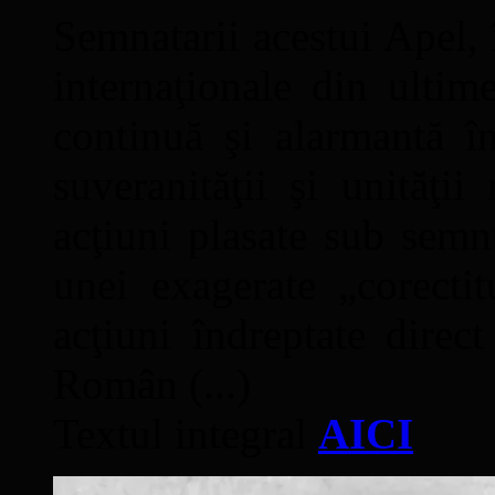
Semnatarii acestui Apel, î
internaţionale din ultime
continuă şi alarmantă în
suveranităţii şi unităţi
acţiuni plasate sub semn
unei exagerate „corectit
acţiuni îndreptate direc
Român (...)
Textul integral
AICI