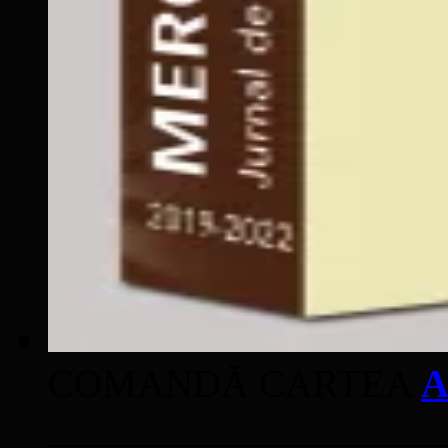
COMANDĂ CARTEA
A
____________________