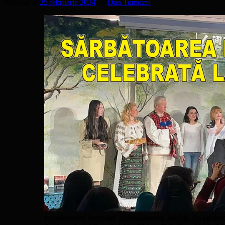
Publicat în
25 februarie 2024
de
Dan Tomozei
evenimentul intitulat „Sărbătoarea iubirii, Dragobete