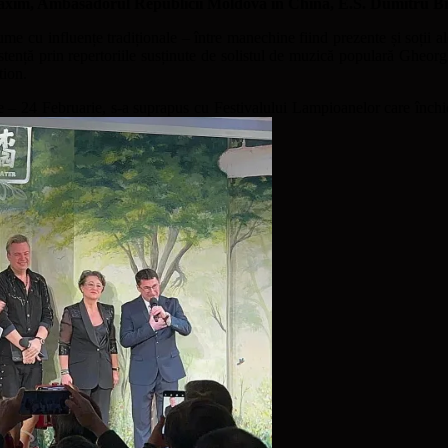
m, Ambasadorul Republicii Moldova în China, E.S. Dumitru Bragh
 cu influențe tradiționale – între manechine fiind prezente și soții ale 
stență prin repertoriile susținute de solistul de muzică populară Gheorg
tion.
e – 24 Februarie, s-a suprapus cu Festivalului Lampioanelor care închi