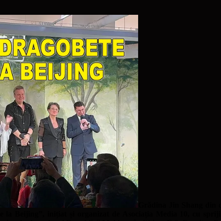
Grădina Jin Shang din di
 la Beijing”, inițiat și organizat de Asociația Media 10, cu sprij