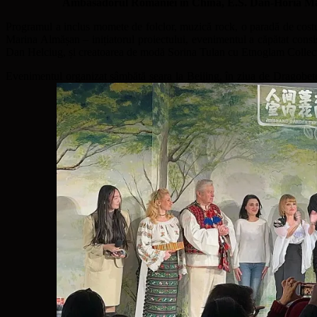
Ambasadorul României în China, E.S. Dan-Horia Maxi
Programul a inclus momete de folclor, muzică rock, o paradă de costume
Marina Almășan – inițiatorul proiectului, evenimentul a căpătat consi
Dan Helciug, și creatoarea de modă Sorina Tulan cu Etnoglam Collec
Evenimentul organizat sâmbătă seara la Beijing, în ziua de Dragobet