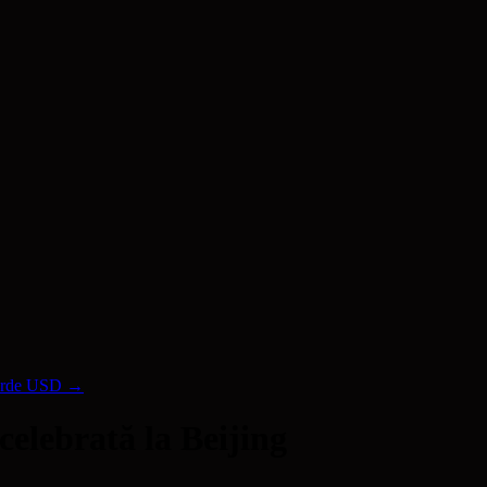
iarde USD
→
elebrată la Beijing