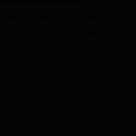
iș, au participat peste 100 de chinezi.
diplomaților români acreditați la Beijing. Prezentat de realizatorul tv
he Turda, naista Georgiana Pană, artistul și cântărețul de muzică rock
de Sărbătoarea Primăverii 2024, Anul Nou tradițional chinezesc, anul