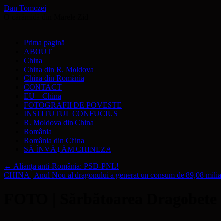
Dan Tomozei
O cărămidă din Marele Zid
Sari
Prima pagină
la
ABOUT
conținut
China
China din R. Moldova
China din România
CONTACT
EU – China
FOTOGRAFII DE POVESTE
INSTITUTUL CONFUCIUS
R. Moldova din China
România
România din China
SĂ ÎNVĂŢĂM CHINEZA
←
Alianța anti-România: PSD-PNL!
CHINA | Anul Nou al dragonului a generat un consum de 89,08 mil
FOTO | Sărbătoarea Dragobete c