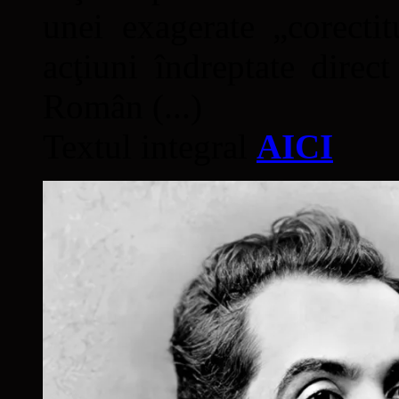
unei exagerate „corectit
acţiuni îndreptate direc
Român (...)
Textul integral
AICI