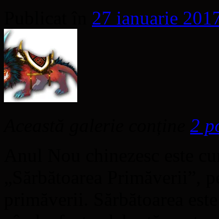
Publicat în
27 ianuarie 201
Această galerie conține
2 p
Anul Nou chinezesc este cu
„Sărbătoarea Primăverii”, p
primăverii. Sărbătoarea este