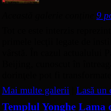
Această galerie conține
9 p
Tot ce este interzis reprezint
primele lecţii legate de inst
vârstă. În cazul actualului P
Beijing, cunoscut în întreag
dorinţele pot fi transforma
Mai multe galerii
|
Lasă un 
Templul Yonghe Lama d