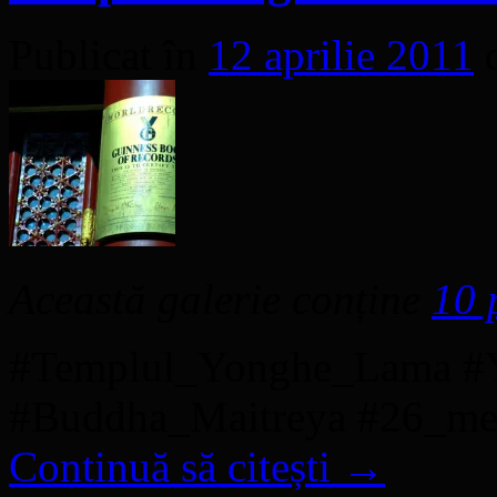
Publicat în
12 aprilie 2011
Această galerie conține
10 
#Templul_Yonghe_Lama #Y
#Buddha_Maitreya #26_met
Continuă să citești
→