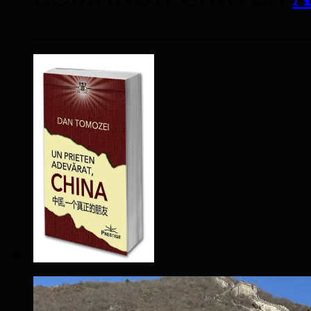
____________________