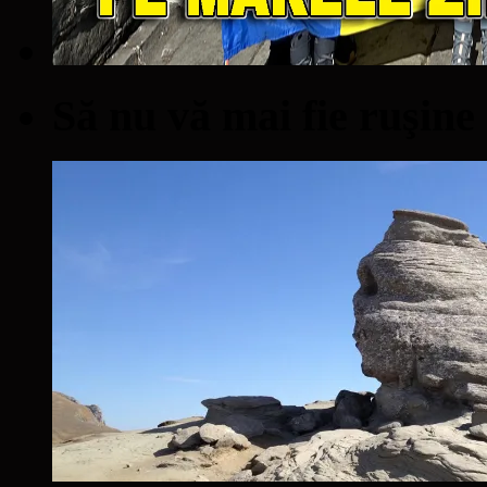
Să nu vă mai fie ruşine