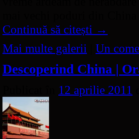
vreme ardeam de nerăbdare s
mai vechi poduri din China 
Continuă să citești
→
Mai multe galerii
|
Un come
Descoperind China | Ora
Publicat în
12 aprilie 2011