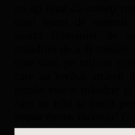
nu aţi uitat că sunteţi ro
unui neam de oameni mâ
soarta României de a
mândriei de a fi români. 
cine sunt, pe toţi cei car
care au învăţat strâmb d
român este o mândrie şi 
care au trăit şi murit pe
popor mereu încercat! (...