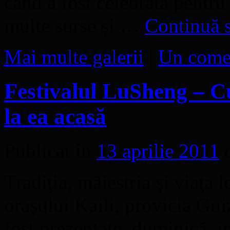
când a fost celebrată pentru
multe surse şi …
Continuă s
Mai multe galerii
|
Un come
Festivalul LuSheng – Cu
la ea acasă
Publicat în
13 aprilie 2011
Tradiţia, măiestria şi viaţa 
oraşului Kaili, provicia Gu
fost prezentate, duminică, în