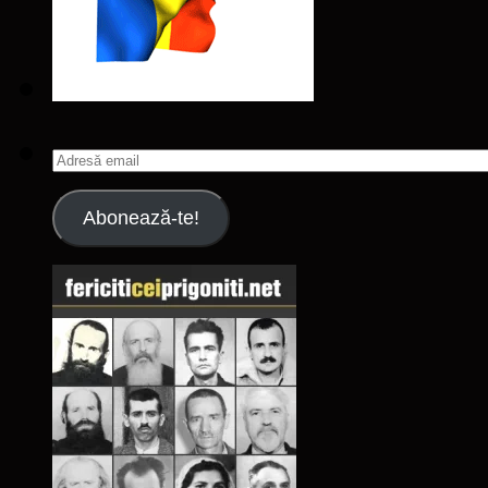
Adresă
email
Abonează-te!