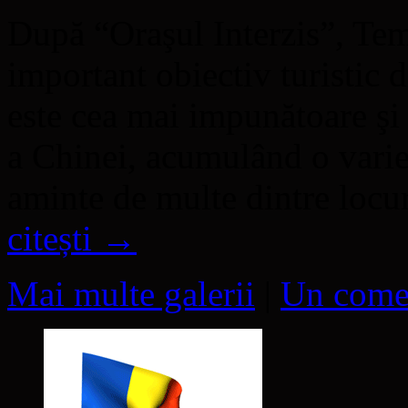
După “Oraşul Interzis”, Tem
important obiectiv turistic d
este cea mai impunătoare şi 
a Chinei, acumulând o varie
aminte de multe dintre loc
citești
→
Mai multe galerii
|
Un come