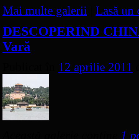
Mai multe galerii
|
Lasă un 
DESCOPERIND CHINA –
Vară
Publicat în
12 aprilie 2011
Această galerie conține
1 p