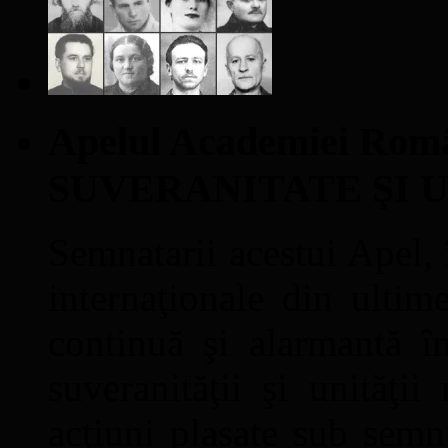
Apelul Academiei Ro
SUVERANITATE ŞI 
Semnatarii acestui Apel, î
internaţionale din ultime
continuă şi alarmantă în
suveranităţii şi unităţi
acţiuni plasate sub semn