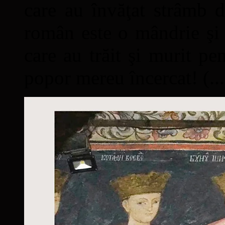
care au învăţat strâmb d
român este o mândrie şi 
care au trăit şi murit pe
popor mereu încercat! (...