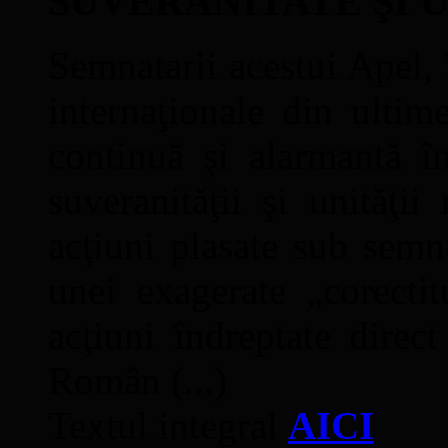
SUVERANITATE ŞI 
Semnatarii acestui Apel, î
internaţionale din ultime
continuă şi alarmantă în
suveranităţii şi unităţi
acţiuni plasate sub semn
unei exagerate „corectit
acţiuni îndreptate direc
Român (...)
Textul integral
AICI