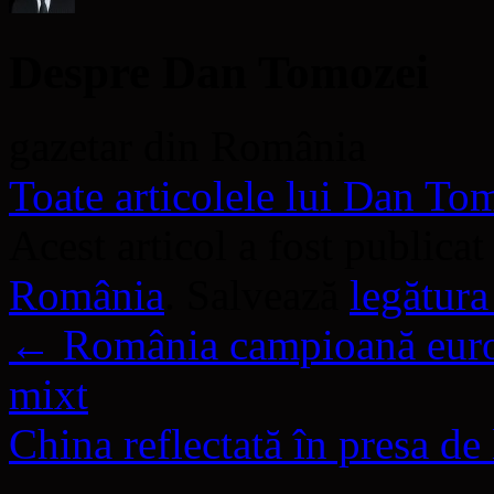
Despre Dan Tomozei
gazetar din România
Toate articolele lui Dan T
Acest articol a fost publicat
România
. Salvează
legătur
←
România campioană europ
mixt
China reflectată în presa d