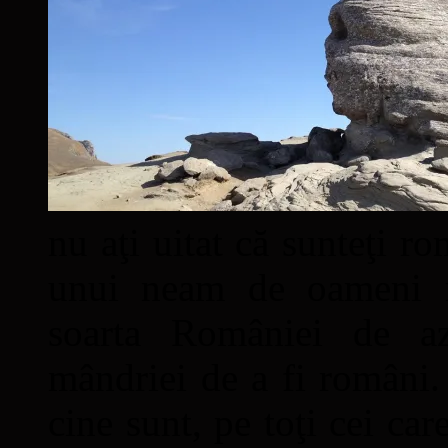
nu aţi uitat că sunteţi ro
unui neam de oameni mâ
soarta României de a
mândriei de a fi români. 
cine sunt, pe toţi cei car