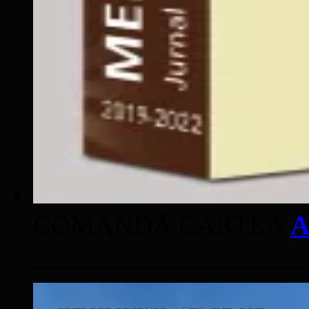
COMANDĂ CARTEA
A
____________________