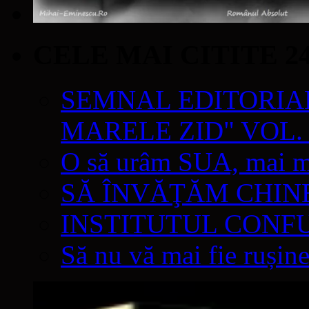
CELE MAI CITITE 2
SEMNAL EDITORIAL 
MARELE ZID" VOL. 
O să urâm SUA, mai mul
SĂ ÎNVĂŢĂM CHIN
INSTITUTUL CONF
Să nu vă mai fie rușine