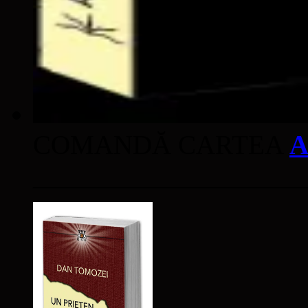
COMANDĂ CARTEA
A
____________________