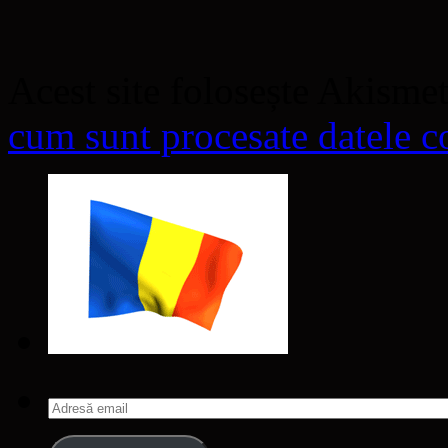
Acest site folosește Akisme
cum sunt procesate datele co
Adresă
email