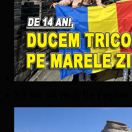
Să nu vă mai fie ruşine