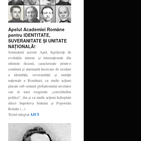
Apelul Academiei Române
pentru IDENTITATE,
SUVERANITATE ŞI UNITATE
NAŢIONALĂ!
Semnatarii acestui Apel, îngrijoraţi de
evoluţiile interne şi internaţionale din
ultimele decenii, caracterizate printr-o
continuă şi alarmantă încercare de erodare
a identităţii, suveranităţii şi unităţii
naţionale a României, cu multe acţiuni
plasate sub semnul globalismului nivelator
sau al unei exagerate „corectitudini
politice”, dar şi cu multe acţiuni îndreptate
direct împotriva Statului şi Poporului
Român (...)
Textul integral
AICI