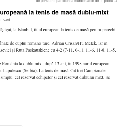
de persoane participă la manifestările de la Ţebea
→
ropeană la tenis de masă dublu-mixt
omozei
tigat, la Istanbul, titlul european la tenis de masă pentru perechi
inale de cuplul româno-turc, Adrian Crişan/Hu Melek, iar în
sevici şi Ruta Paskauskiene cu 4-2 (7-11, 6-11, 11-6, 11-8, 11-5,
 de România la dublu mixt, după 13 ani, în 1998 aurul european
lia Lupulescu (Serbia). La tenis de masă sînt trei Campionate
simplu, cel rezervat echipelor şi cel rezervat dublului mixt. Se