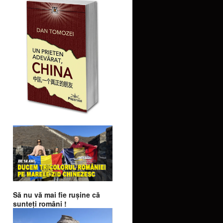
Să nu vă mai fie ruşine că
sunteţi români !