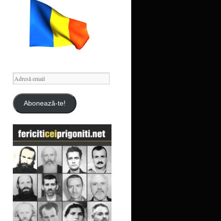
Adresă
email
Abonează-te!