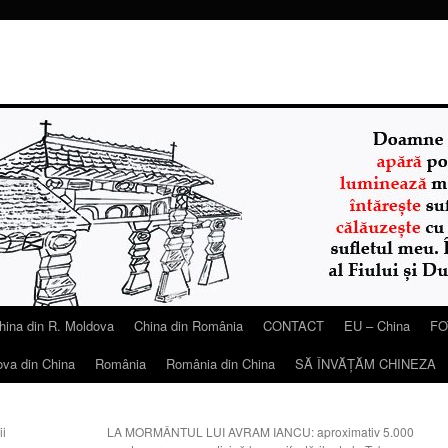
hina din R. Moldova
China din România
CONTACT
EU – China
FO
ova din China
România
România din China
SĂ ÎNVĂŢĂM CHINEZA
ii
LA MORMÂNTUL LUI AVRAM IANCU: aproximativ 5.000