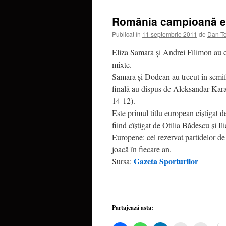
România campioană eu
Publicat în
11 septembrie 2011
de
Dan T
Eliza Samara şi Andrei Filimon au cîş
mixte.
Samara şi Dodean au trecut în semif
finală au dispus de Aleksandar Kara
14-12).
Este primul titlu european cîştigat
fiind cîştigat de Otilia Bădescu şi I
Europene: cel rezervat partidelor de 
joacă în fiecare an.
Gazeta Sporturilor
Sursa:
Partajează asta: