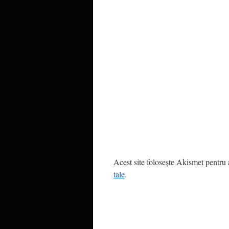
Acest site folosește Akismet pentru
tale
.