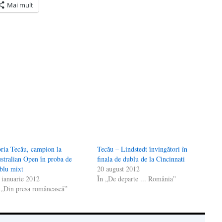
Mai mult
ră
n(Se
de
tră
ria Tecău, campion la
Tecău – Lindstedt învingători în
stralian Open în proba de
finala de dublu de la Cincinnati
blu mixt
20 august 2012
 ianuarie 2012
În „De departe ... România”
 „Din presa românească”