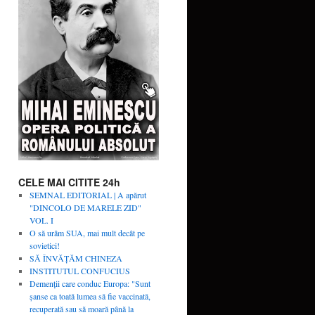
CELE MAI CITITE 24h
SEMNAL EDITORIAL | A apărut
"DINCOLO DE MARELE ZID"
VOL. I
O să urâm SUA, mai mult decât pe
sovietici!
SĂ ÎNVĂŢĂM CHINEZA
INSTITUTUL CONFUCIUS
Demenții care conduc Europa: "Sunt
șanse ca toată lumea să fie vaccinată,
recuperată sau să moară până la