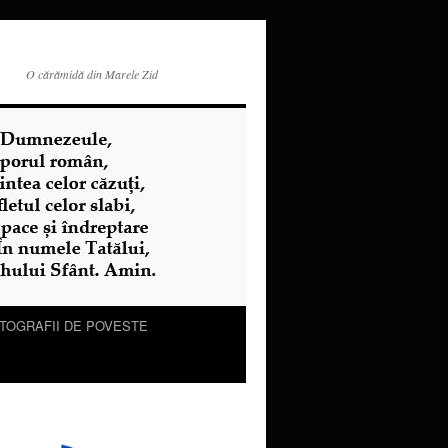
O cărămidă din Marele Zid
TOGRAFII DE POVESTE