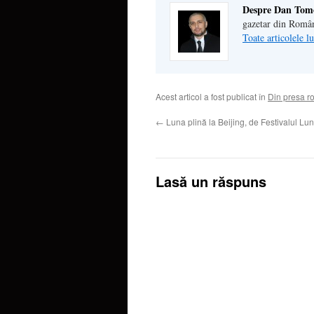
Despre Dan Tom
gazetar din Româ
Toate articolele 
Acest articol a fost publicat în
Din presa 
←
Luna plină la Beijing, de Festivalul Lun
Lasă un răspuns