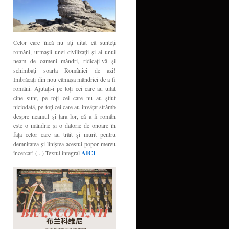
Celor care încă nu aţi uitat că sunteţi
români, urmaşii unei civilizaţii şi ai unui
neam de oameni mândri, ridicaţi-vă şi
schimbaţi soarta României de azi!
Îmbrăcaţi din nou cămaşa mândriei de a fi
români. Ajutaţi-i pe toţi cei care au uitat
cine sunt, pe toţi cei care nu au ştiut
niciodată, pe toţi cei care au învăţat strâmb
despre neamul şi ţara lor, că a fi român
este o mândrie şi o datorie de onoare în
faţa celor care au trăit şi murit pentru
demnitatea şi liniştea acestui popor mereu
încercat! (...) Textul integral
AICI