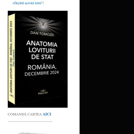
sfârșitul acestei ierni"!
COMANDĂ CARTEA
AICI
_________________________