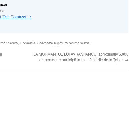
ozei
nia
lui Dan Tomozei
→
românească
,
România
. Salvează
legătura permanentă
.
ii
LA MORMÂNTUL LUI AVRAM IANCU: aproximativ 5.000
de persoane participă la manifestările de la Ţebea
→