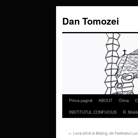
Dan Tomozei
Prima pagină
ABOUT
China
C
Sari
INSTITUTUL CONFUCIUS
R. Mold
la
conținut
←
Luna plină la Beijing, de Festivalul Lun