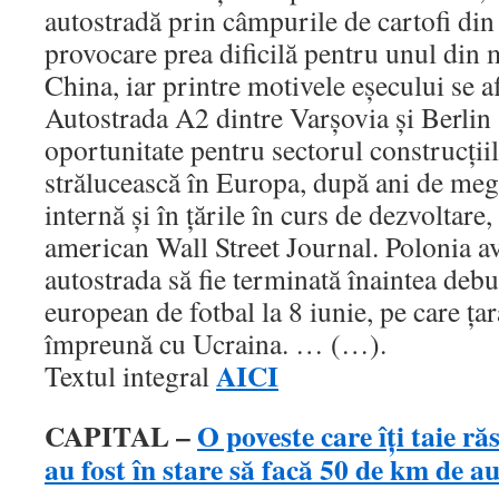
autostradă prin câmpurile de cartofi din
provocare prea dificilă pentru unul din 
China, iar printre motivele eşecului se af
Autostrada A2 dintre Varşovia şi Berlin ar
oportunitate pentru sectorul construcţii
strălucească în Europa, după ani de meg
internă şi în ţările în curs de dezvoltare,
american Wall Street Journal. Polonia a
autostrada să fie terminată înaintea deb
european de fotbal la 8 iunie, pe care ţar
împreună cu Ucraina. … (…).
AICI
Textul integral
CAPITAL –
O poveste care îţi taie ră
au fost în stare să facă 50 de km de a