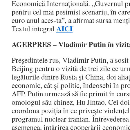
Economică Internaţională. „Guvernul pr
pentru cel mai pesimist scenariu, în car
euro anul aces-ta”, a afirmat sursa men
AICI
Textul integral
AGERPRES – Vladimir Putin în vizită
Preşedintele rus, Vladimir Putin, a sosit
Beijing pentru o vizită de trei zile ce u
legăturile dintre Rusia şi China, doi aliaţ
economic, cât şi politic, îndeosebi în pr
AFP. Putin urmează să fie primit în cur
omologul său chinez, Hu Jintao. Cei doi ş
coordona poziţia în ce priveşte violenţel
programul nuclear iranian. Întrevederea
asemenea, întărirea cooperării economic