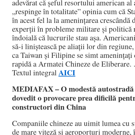
adevărat că şeful resortului american al 
„respinge în totalitate” opinia cum că St
în acest fel la la ameninţarea crescândă 
experţii în probleme militare şi politică
îndoială că lucrurile stau aşa. American
să-i liniştească pe aliaţii lor din regiune,
ca Taiwan şi Filipine se simt ameninţaţ
rapidă a Armatei Chineze de Eliberare
AICI
Textul integral
MEDIAFAX – O modestă autostradă d
dovedit o provocare prea dificilă pent
constructori din China
Companiile chineze au uimit lumea cu su
de mare viteză şi aeroporturi moderne, 