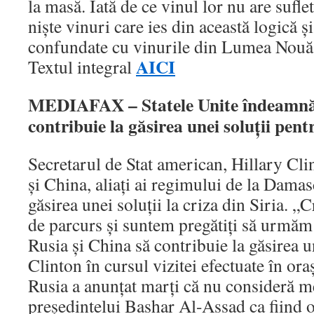
la masă. Iată de ce vinul lor nu are suflet
nişte vinuri care ies din această logică şi
confundate cu vinurile din Lumea Nou
AICI
Textul integral
MEDIAFAX – Statele Unite îndeamnă 
contribuie la găsirea unei soluţii pent
Secretarul de Stat american, Hillary Cl
şi China, aliaţi ai regimului de la Damas
găsirea unei soluţii la criza din Siria. 
de parcurs şi suntem pregătiţi să urmăm
Rusia şi China să contribuie la găsirea un
Clinton în cursul vizitei efectuate în or
Rusia a anunţat marţi că nu consideră me
preşedintelui Bashar Al-Assad ca fiind o