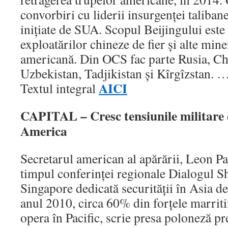
convorbiri cu liderii insurgenţei talibane
iniţiate de SUA. Scopul Beijingului este 
exploatărilor chineze de fier şi alte min
americană. Din OCS fac parte Rusia, Ch
Uzbekistan, Tadjikistan şi Kîrgîzstan. 
AICI
Textul integral
CAPITAL – Cresc tensiunile militare 
America
Secretarul american al apărării, Leon Pan
timpul conferinţei regionale Dialogul S
Singapore dedicată securităţii în Asia d
anul 2010, circa 60% din forţele marri
opera în Pacific, scrie presa poloneză p