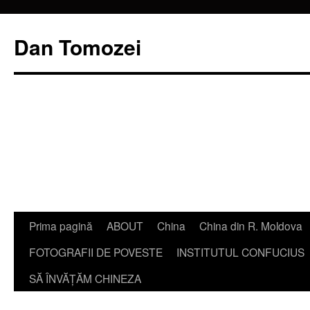
Dan Tomozei
Sari
Prima pagină
ABOUT
China
China din R. Moldova
la
FOTOGRAFII DE POVESTE
INSTITUTUL CONFUCIUS
conținut
SĂ ÎNVĂŢĂM CHINEZA