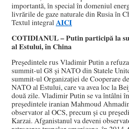
importantă, în special în domeniul energ
livrările de gaze naturale din Rusia în 
AICI
Textul integral
COTIDIANUL – Putin participă la s
al Estului, în China
Preşedintele rus Vladimir Putin a refuzat
summit-ul G8 şi NATO din Statele Unite,
summit-ul Organizaţiei de Cooperare de
NATO al Estului, care va avea loc la Bei
două zile. Vladimir Putin se va întâlni 
preşedintele iranian Mahmoud Ahmadinej
observator al OCS, precum şi cu preşed
Karzai. Afganistanul va deveni observa
retragerea trupelor americane, în 2014. 