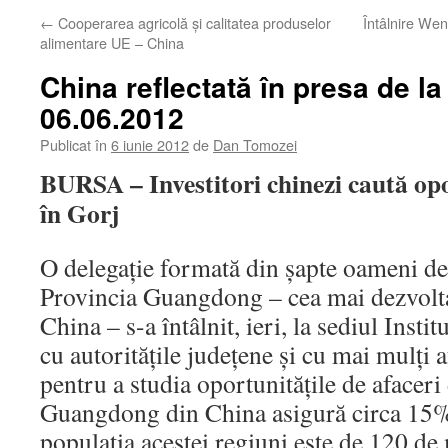
←
Cooperarea agricolă şi calitatea produselor
Întâlnire W
alimentare UE – China
China reflectată în presa de la
06.06.2012
Publicat în
6 iunie 2012
de
Dan Tomozei
BURSA – Investitori chinezi caută opor
în Gorj
O delegaţie formată din şapte oameni de 
Provincia Guangdong – cea mai dezvolta
China – s-a întâlnit, ieri, la sediul Instit
cu autorităţile judeţene şi cu mai mulţi a
pentru a studia oportunităţile de afaceri
Guangdong din China asigură circa 15% 
populaţia acestei regiuni este de 120 de 