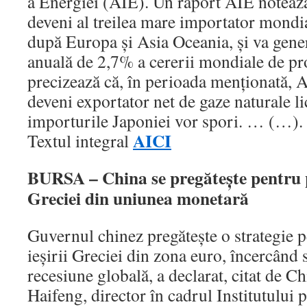
a Energiei (AIE). Un raport AIE notează 
deveni al treilea mare importator mondia
după Europa şi Asia Oceania, şi va gene
anuală de 2,7% a cererii mondiale de pr
precizează că, în perioada menţionată,
deveni exportator net de gaze naturale lic
importurile Japoniei vor spori. … (…).
AICI
Textul integral
BURSA – China se pregăteşte pentru po
Greciei din uniunea monetară
Guvernul chinez pregăteşte o strategie p
ieşirii Greciei din zona euro, încercând 
recesiune globală, a declarat, citat de 
Haifeng, director în cadrul Institutului 