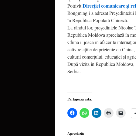
Direcției comunicare și re
Potrivit
Rongming i-a adresat Preşedintelui P
în Republica Populară Chineză.
La rândul lor, preşedintele Nicolae 
Republica Moldova apreciază în mod 
China îl joacă în afacerile interna
activ relaţiile de prietenie cu China
culturii comerţului, educaţiei şi agric
După vizita în Republica Moldova, d
Serbia.
Partajează asta:
Dă
Dă
Dă
Dă
Dă
clic
clic
clic
clic
clic
pentru
pentru
pentru
pentru
pentru
a
partajare
a
a
a
partaja
pe
partaja
imprima(Se
trimite
pe
WhatsApp(Se
pe
deschide
o
Apreciază:
Facebook(Se
deschide
LinkedIn(Se
într-
legătu