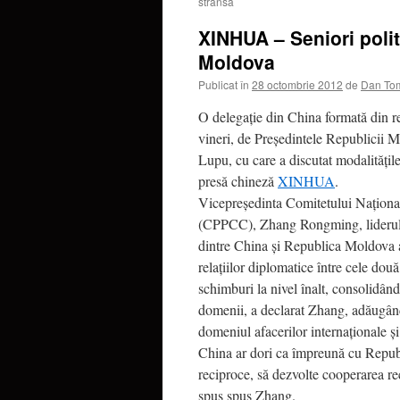
strânsă
XINHUA – Seniori politi
Moldova
Publicat în
28 octombrie 2012
de
Dan To
O delegaţie din China formată din rep
vineri, de Preşedintele Republicii 
Lupu, cu care a discutat modalităţile 
presă chineză
XINHUA
.
Vicepreşedinta Comitetului Naţional
(CPPCC), Zhang Rongming, liderul del
dintre China şi Republica Moldova a
relaţiilor diplomatice între cele dou
schimburi la nivel înalt, consolidând
domenii, a declarat Zhang, adăugând
domeniul afacerilor internaţionale ş
China ar dori ca împreună cu Republ
reciproce, să dezvolte cooperarea rec
spus spus Zhang.