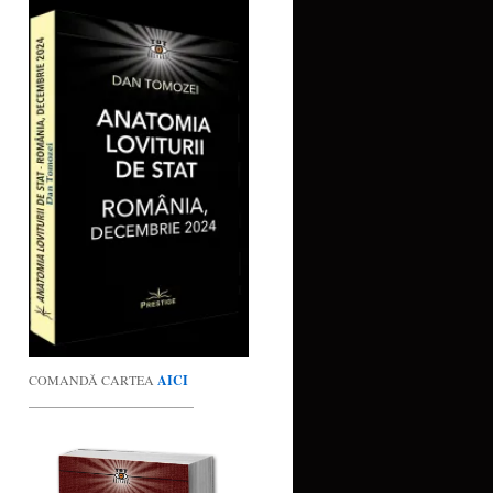
COMANDĂ CARTEA
AICI
_________________________