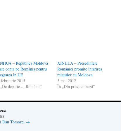
n(Se
de
tră
NHUA – Republica Moldova
XINHUA – Preşedintele
ate conta pe România pentru
României promite întărirea
tegrarea în UE
relaţiilor cu Moldova
 februarie 2015
5 mai 2012
 „De departe ... România”
În „Din presa chineză”
ozei
nia
lui Dan Tomozei
→