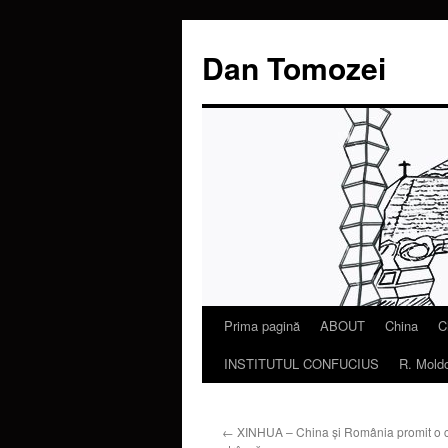
Dan Tomozei
Prima pagină
ABOUT
China
C
Sari
INSTITUTUL CONFUCIUS
R. Mold
la
conținut
←
XINHUA – China şi România promit o 