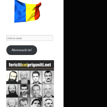
Adresă
email
Abonează-te!