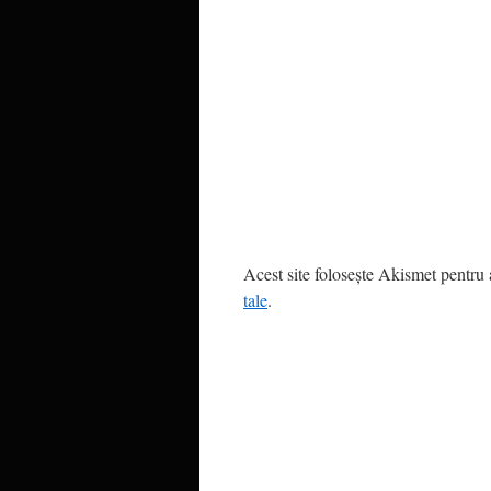
Acest site folosește Akismet pentru
tale
.