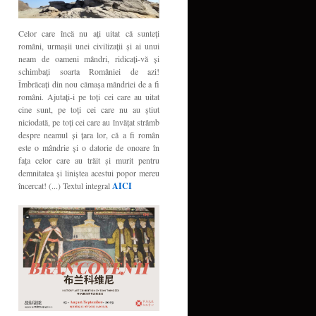
Celor care încă nu aţi uitat că sunteţi
români, urmaşii unei civilizaţii şi ai unui
neam de oameni mândri, ridicaţi-vă şi
schimbaţi soarta României de azi!
Îmbrăcaţi din nou cămaşa mândriei de a fi
români. Ajutaţi-i pe toţi cei care au uitat
cine sunt, pe toţi cei care nu au ştiut
niciodată, pe toţi cei care au învăţat strâmb
despre neamul şi ţara lor, că a fi român
este o mândrie şi o datorie de onoare în
faţa celor care au trăit şi murit pentru
demnitatea şi liniştea acestui popor mereu
încercat! (...) Textul integral
AICI