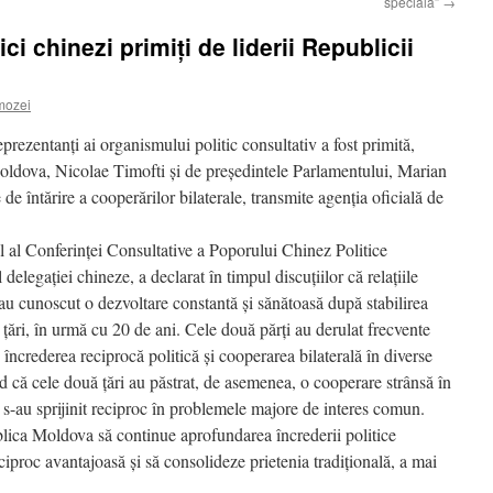
specială”
→
ci chinezi primiţi de liderii Republicii
mozei
rezentanţi ai organismului politic consultativ a fost primită,
Moldova, Nicolae Timofti şi de preşedintele Parlamentului, Marian
de întărire a cooperărilor bilaterale, transmite agenţia oficială de
 al Conferinţei Consultative a Poporului Chinez Politice
egaţiei chineze, a declarat în timpul discuţiilor că relaţiile
u cunoscut o dezvoltare constantă şi sănătoasă după stabilirea
ă ţări, în urmă cu 20 de ani. Cele două părţi au derulat frecvente
 încrederea reciprocă politică şi cooperarea bilaterală în diverse
 că cele două ţări au păstrat, de asemenea, o cooperare strânsă în
i s-au sprijinit reciproc în problemele majore de interes comun.
ica Moldova să continue aprofundarea încrederii politice
iproc avantajoasă şi să consolideze prietenia tradiţională, a mai