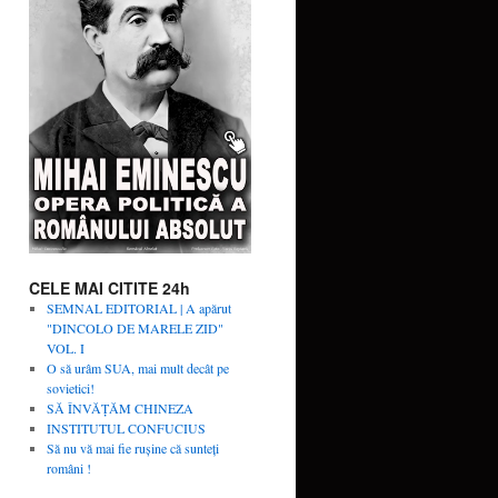
CELE MAI CITITE 24h
SEMNAL EDITORIAL | A apărut
"DINCOLO DE MARELE ZID"
VOL. I
O să urâm SUA, mai mult decât pe
sovietici!
SĂ ÎNVĂŢĂM CHINEZA
INSTITUTUL CONFUCIUS
Să nu vă mai fie rușine că sunteți
români !