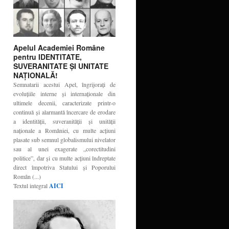
Apelul Academiei Române
pentru IDENTITATE,
SUVERANITATE ŞI UNITATE
NAŢIONALĂ!
Semnatarii acestui Apel, îngrijoraţi de
evoluţiile interne şi internaţionale din
ultimele decenii, caracterizate printr-o
continuă şi alarmantă încercare de erodare
a identităţii, suveranităţii şi unităţii
naţionale a României, cu multe acţiuni
plasate sub semnul globalismului nivelator
sau al unei exagerate „corectitudini
politice”, dar şi cu multe acţiuni îndreptate
direct împotriva Statului şi Poporului
Român (...)
Textul integral
AICI