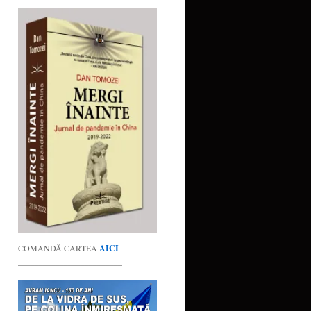
COMANDĂ CARTEA
AICI
_________________________