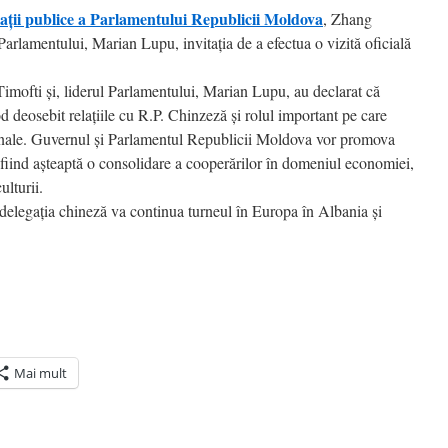
lații publice a Parlamentului Republicii Moldova
, Zhang
arlamentului, Marian Lupu, invitația de a efectua o vizită oficială
Timofti şi, liderul Parlamentului, Marian Lupu, au declarat că
deosebit relaţiile cu R.P. Chinzeză şi rolul important pe care
ţionale. Guvernul şi Parlamentul Republicii Moldova vor promova
, fiind aşteaptă o consolidare a cooperărilor în domeniul economiei,
ulturii.
elegaţia chineză va continua turneul în Europa în Albania şi
Mai mult
ră