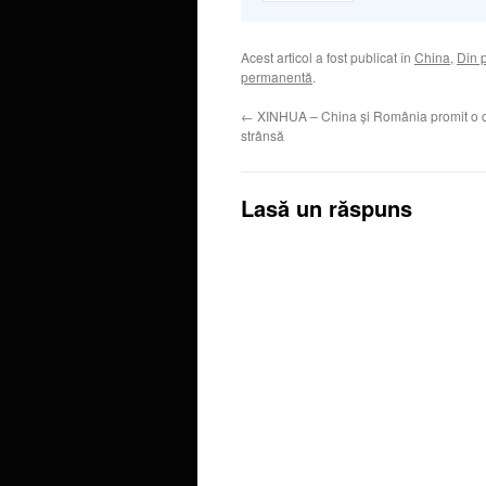
Acest articol a fost publicat în
China
,
Din 
permanentă
.
←
XINHUA – China şi România promit o 
strânsă
Lasă un răspuns