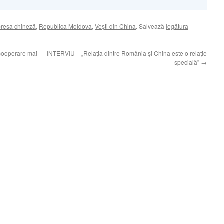
presa chineză
,
Republica Moldova
,
Veşti din China
. Salvează
legătura
cooperare mai
INTERVIU – „Relaţia dintre România şi China este o relaţie
specială”
→