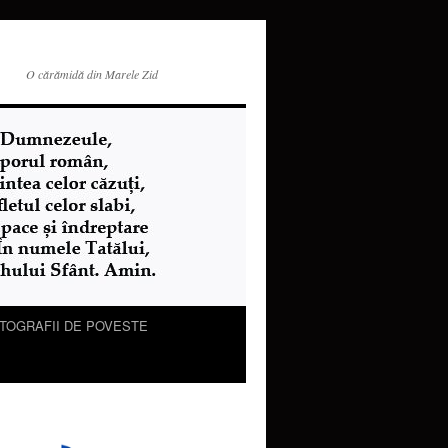
O cărămidă din Marele Zid
TOGRAFII DE POVESTE