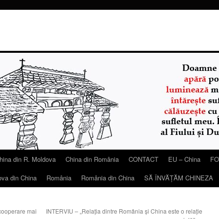
hina din R. Moldova
China din România
CONTACT
EU – China
FO
ova din China
România
România din China
SĂ ÎNVĂŢĂM CHINEZA
cooperare mai
INTERVIU – „Relaţia dintre România şi China este o relaţie