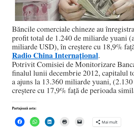
Băncile comerciale chineze au înregistra
profit total de 1.240 de miliarde yuani 
miliarde USD), în creştere cu 18,9% faţ
Radio China Internaţional
.
Potrivit Comisiei de Monitorizare Banca
finalul lunii decembrie 2012, capitalul t
a ajuns la 13.360 miliarde yuani, (2.13
creştere cu 17,9% faţă de perioada sim
Partajează asta:
Dă
Dă
Dă
Dă
Dă
Mai mult
clic
clic
clic
clic
clic
pentru
pentru
pentru
pentru
pentru
a
partajare
a
a
a