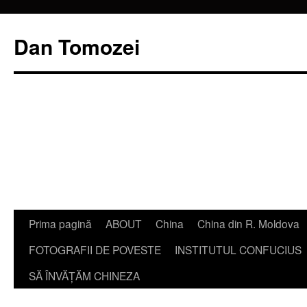
Dan Tomozei
Sari
Prima pagină
ABOUT
China
China din R. Moldova
la
FOTOGRAFII DE POVESTE
INSTITUTUL CONFUCIUS
conținut
SĂ ÎNVĂŢĂM CHINEZA