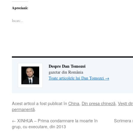
partaja
pe
partaja
imprima(Se
trimite
pe
WhatsApp(Se
pe
deschide
o
Apreciază:
Facebook(Se
deschide
LinkedIn(Se
într-
legătură
deschide
într-
deschide
o
prin
într-
o
într-
fereastră
email
Încarc...
o
fereastră
o
nouă)
unui
fereastră
nouă)
fereastră
prieten(Se
nouă)
nouă)
deschide
într-
o
fereastră
nouă)
Despre Dan Tomozei
gazetar din România
Toate articolele lui Dan Tomozei
→
Acest articol a fost publicat în
China
,
Din presa chineză
,
Veşti di
permanentă
.
←
XINHUA – Prima condamnare la moarte în
Scrimera 
grup, cu executare, din 2013