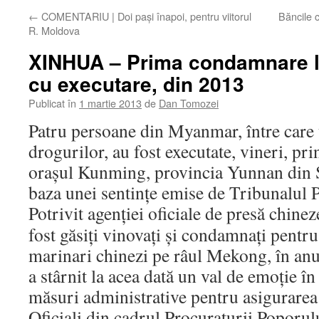
←
COMENTARIU | Doi paşi înapoi, pentru viitorul
Băncile c
R. Moldova
XINHUA – Prima condamnare la
cu executare, din 2013
Publicat în
1 martie 2013
de
Dan Tomozei
Patru persoane din Myanmar, între care u
drogurilor, au fost executate, vineri, prin
oraşul Kunming, provincia Yunnan din S
baza unei sentinţe emise de Tribunalul P
Potrivit agenţiei oficiale de presă chinez
fost găsiţi vinovaţi şi condamnaţi pentr
marinari chinezi pe râul Mekong, în an
a stârnit la acea dată un val de emoţie în
măsuri administrative pentru asigurarea 
Oficiali din cadrul Procuraturii Poporu