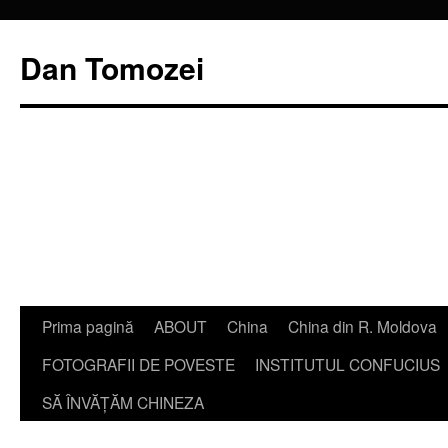
Dan Tomozei
Sari
Prima pagină
ABOUT
China
China din R. Moldova
la
FOTOGRAFII DE POVESTE
INSTITUTUL CONFUCIUS
conținut
SĂ ÎNVĂŢĂM CHINEZA