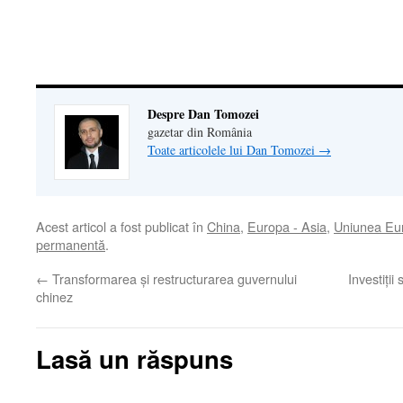
nouă)
nouă)
deschide
într-
o
fereastră
nouă)
Despre Dan Tomozei
gazetar din România
Toate articolele lui Dan Tomozei
→
Acest articol a fost publicat în
China
,
Europa - Asia
,
Uniunea Eu
permanentă
.
←
Transformarea şi restructurarea guvernului
Investiţii
chinez
Lasă un răspuns