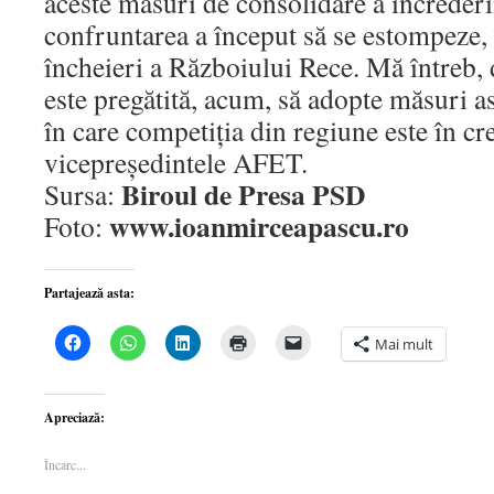
aceste măsuri de consolidare a încrederi
confruntarea a început să se estompeze,
încheieri a Războiului Rece. Mă întreb, 
este pregătită, acum, să adopte măsuri a
în care competiţia din regiune este în cr
vicepreşedintele AFET.
Biroul de Presa PSD
Sursa:
www.ioanmirceapascu.ro
Foto:
Partajează asta:
Dă
Dă
Dă
Dă
Dă
Mai mult
clic
clic
clic
clic
clic
pentru
pentru
pentru
pentru
pentru
a
partajare
a
a
a
partaja
pe
partaja
imprima(Se
trimite
pe
WhatsApp(Se
pe
deschide
o
Apreciază:
Facebook(Se
deschide
LinkedIn(Se
într-
legătură
deschide
într-
deschide
o
prin
într-
o
într-
fereastră
email
Încarc...
o
fereastră
o
nouă)
unui
fereastră
nouă)
fereastră
prieten(Se