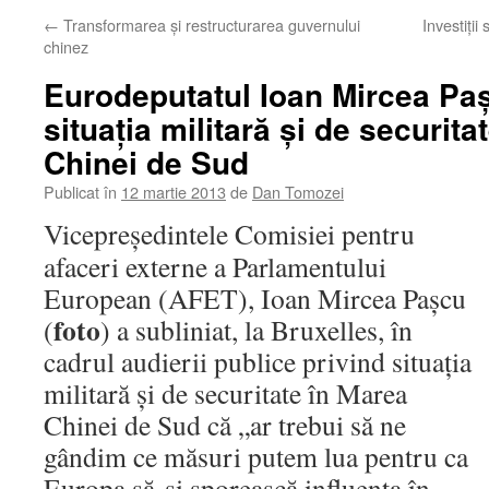
←
Transformarea şi restructurarea guvernului
Investiţii
chinez
Eurodeputatul Ioan Mircea Pa
situaţia militară şi de securit
Chinei de Sud
Publicat în
12 martie 2013
de
Dan Tomozei
Vicepreşedintele Comisiei pentru
afaceri externe a Parlamentului
European (AFET), Ioan Mircea Paşcu
foto
(
) a subliniat, la Bruxelles, în
cadrul audierii publice privind situaţia
militară şi de securitate în Marea
Chinei de Sud că „ar trebui să ne
gândim ce măsuri putem lua pentru ca
Europa să-şi sporească influenţa în