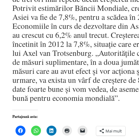
Potrivit estimărilor Băncii Mondiale, cre
Asiei va fie de 7,8%, pentru a scădea în
Economiile în curs de dezvoltare din Asi
au crescut cu 6,2% anul trecut. Creşter
încetinit în 2012 la 7,8%, situaţie care er
lui Axel van Trotsenburg. „Autorităţile c
de măsuri suplimentare, în a doua jumăt
măsuri care au avut efect şi vor acţiona 
urmare, va exista un vârf de creştere de
date foarte bune şi vom vedea, de asemen
bună pentru economia mondială”.
Partajează asta:
Dă
Dă
Dă
Dă
Dă
Mai mult
clic
clic
clic
clic
clic
pentru
pentru
pentru
pentru
pentru