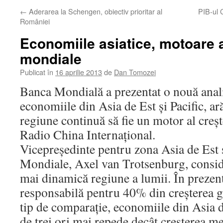
←
Aderarea la Schengen, obiectiv prioritar al
PIB-ul C
României
Economiile asiatice, motoare a
mondiale
Publicat în
16 aprilie 2013
de
Dan Tomozei
Banca Mondială a prezentat o nouă anali
economiile din Asia de Est şi Pacific, ar
regiune continuă să fie un motor al creşt
Radio China Internaţional.
Vicepreşedinte pentru zona Asia de Est ş
Mondiale, Axel van Trotsenburg, conside
mai dinamică regiune a lumii. În prezent
responsabilă pentru 40% din creşterea g
tip de comparaţie, economiile din Asia d
de trei ori mai repede decât creşterea me