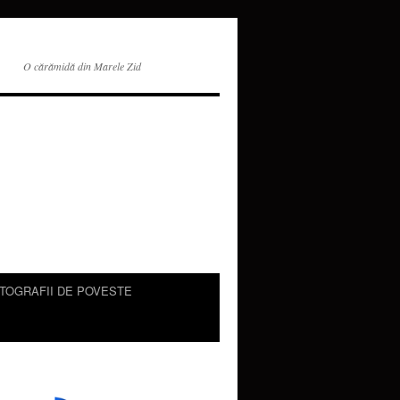
O cărămidă din Marele Zid
TOGRAFII DE POVESTE