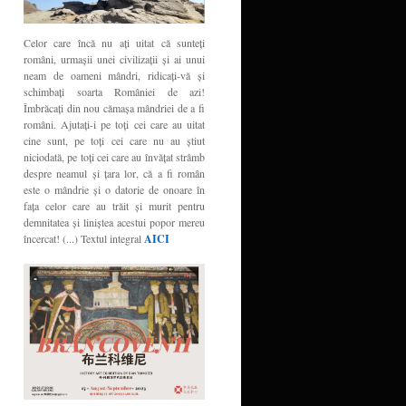
Celor care încă nu aţi uitat că sunteţi
români, urmaşii unei civilizaţii şi ai unui
neam de oameni mândri, ridicaţi-vă şi
schimbaţi soarta României de azi!
Îmbrăcaţi din nou cămaşa mândriei de a fi
români. Ajutaţi-i pe toţi cei care au uitat
cine sunt, pe toţi cei care nu au ştiut
niciodată, pe toţi cei care au învăţat strâmb
despre neamul şi ţara lor, că a fi român
este o mândrie şi o datorie de onoare în
faţa celor care au trăit şi murit pentru
demnitatea şi liniştea acestui popor mereu
încercat! (...) Textul integral
AICI