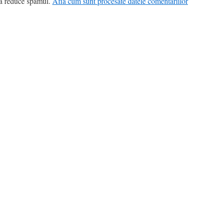
 a reduce spamul.
Află cum sunt procesate datele comentariilor