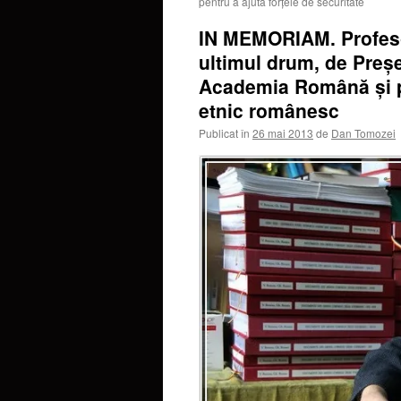
pentru a ajuta forţele de securitate
IN MEMORIAM. Profeso
ultimul drum, de Preş
Academia Română şi per
etnic românesc
Publicat în
26 mai 2013
de
Dan Tomozei