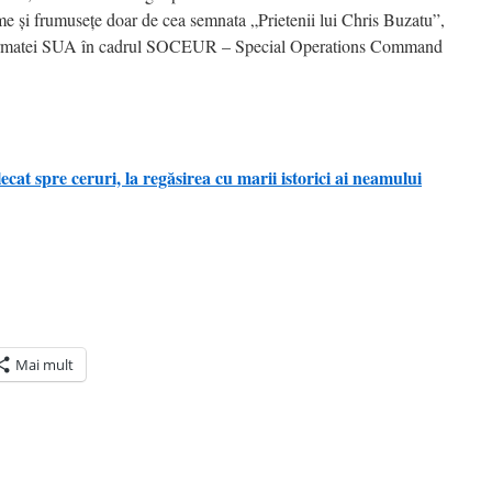
ime şi frumuseţe doar de cea semnata „Prietenii lui Chris Buzatu”,
l Armatei SUA în cadrul SOCEUR – Special Operations Command
at spre ceruri, la regăsirea cu marii istorici ai neamului
Mai mult
ră