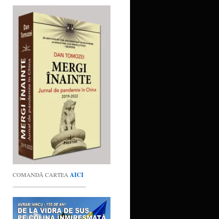
COMANDĂ CARTEA
AICI
_________________________