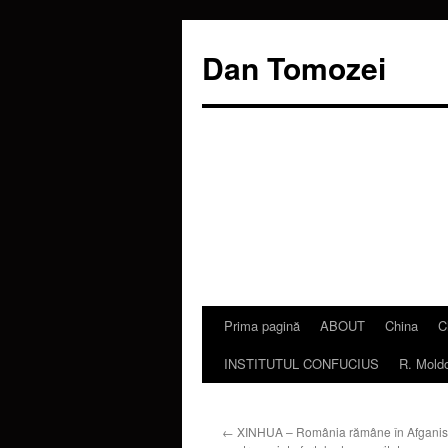
Dan Tomozei
Prima pagină
ABOUT
China
C
Sari
INSTITUTUL CONFUCIUS
R. Mold
la
conținut
←
XINHUA – România rămâne în Afganis