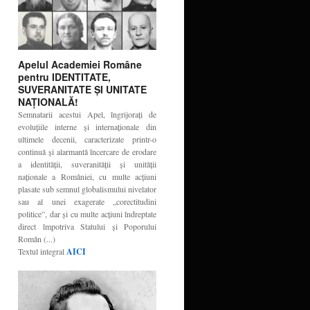
Apelul Academiei Române
pentru IDENTITATE,
SUVERANITATE ŞI UNITATE
NAŢIONALĂ!
Semnatarii acestui Apel, îngrijoraţi de
evoluţiile interne şi internaţionale din
ultimele decenii, caracterizate printr-o
continuă şi alarmantă încercare de erodare
a identităţii, suveranităţii şi unităţii
naţionale a României, cu multe acţiuni
plasate sub semnul globalismului nivelator
sau al unei exagerate „corectitudini
politice”, dar şi cu multe acţiuni îndreptate
direct împotriva Statului şi Poporului
Român (...)
Textul integral
AICI