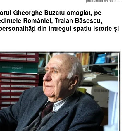
produselor chineze
→
rul Gheorghe Buzatu omagiat, pe
edintele României, Traian Băsescu,
sonalităţi din întregul spaţiu istoric şi