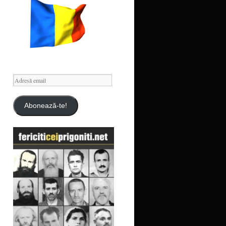
Adresă
email
Abonează-te!