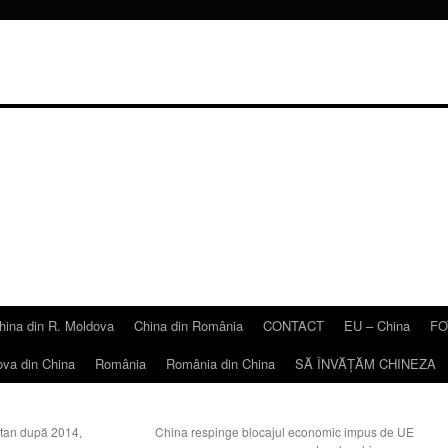
hina din R. Moldova
China din România
CONTACT
EU – China
FO
ova din China
România
România din China
SĂ ÎNVĂŢĂM CHINEZA
tan după 2014,
China respinge blocajul economic impus de UE