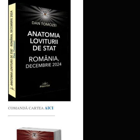
COMANDĂ CARTEA
AICI
_________________________