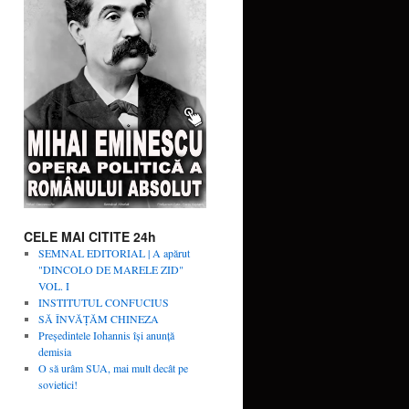
CELE MAI CITITE 24h
SEMNAL EDITORIAL | A apărut
"DINCOLO DE MARELE ZID"
VOL. I
INSTITUTUL CONFUCIUS
SĂ ÎNVĂŢĂM CHINEZA
Președintele Iohannis își anunță
demisia
O să urâm SUA, mai mult decât pe
sovietici!