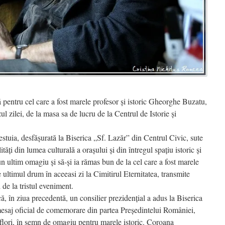
ă pentru cel care a fost marele profesor şi istoric Gheorghe Buzatu,
ul zilei, de la masa sa de lucru de la Centrul de Istorie şi
stuia, desfăşurată la Biserica „Sf. Lazăr” din Centrul Civic, sute
ităţi din lumea culturală a oraşului şi din întregul spaţiu istoric şi
n ultim omagiu şi să-şi ia rămas bun de la cel care a fost marele
timul drum în aceeasi zi la Cimitirul Eternitatea, transmite
 de la tristul eveniment.
, în ziua precedentă, un consilier prezidenţial a adus la Biserica
saj oficial de comemorare din partea Preşedintelui României,
 flori, în semn de omagiu pentru marele istoric. Coroana