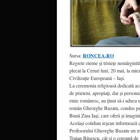
RONCEA.RO
Sursa:
Regrete eterne şi tristeţe nemărginit
plecat la Ceruri luni, 20 mai, la miez
Civilizaţie Europeană – Iaşi.
La ceremonia religioasă dedicată ace
de prieteni, apropiaţi, dar şi personal
etnic românesc, au ţinut să-i aduca u
român Gheorghe Buzatu, condus pe ul
Bună Ziua Iaşi, care oferă şi imagini
Acelaşi cotidian ieşean informează că
Profesorului Gheorghe Buzatu un me
Traian Băsescu, cât şi o coroană de