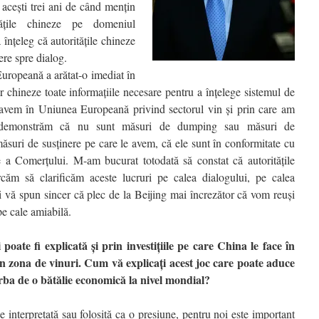
 aceşti trei ani de când menţin
ităţile chineze pe domeniul
 înţeleg că autorităţile chineze
ere spre dialog.
uropeană a arătat-o imediat în
or chineze toate informaţiile necesare pentru a înţelege sistemul de
l avem în Uniunea Europeană privind sectorul vin şi prin care am
ă demonstrăm că nu sunt măsuri de dumping sau măsuri de
ăsuri de susţinere pe care le avem, că ele sunt în conformitate cu
e a Comerţului. M-am bucurat totodată să constat că autorităţile
căm să clarificăm aceste lucruri pe calea dialogului, pe calea
şi vă spun sincer că plec de la Beijing mai încrezător că vom reuşi
e cale amiabilă.
poate fi explicată şi prin investiţiile pe care China le face în
în zona de vinuri. Cum vă explicaţi acest joc care poate aduce
rba de o bătălie economică la nivel mondial?
e interpretată sau folosită ca o presiune, pentru noi este important