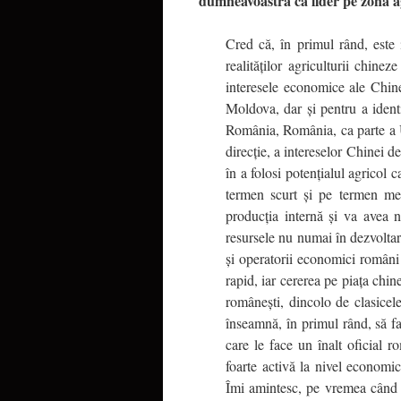
dumneavoastră ca lider pe zona 
Cred că, în primul rând, este 
realităţilor agriculturii chine
interesele economice ale Chin
Moldova, dar şi pentru a ident
România, România, ca parte a U
direcţie, a intereselor Chinei 
în a folosi potenţialul agricol 
termen scurt şi pe termen me
producţia internă şi va avea n
resursele nu numai în dezvoltarea
şi operatorii economici români 
rapid, iar cererea pe piaţa chin
româneşti, dincolo de clasicele
înseamnă, în primul rând, să fac
care le face un înalt oficial
foarte activă la nivel economi
Îmi amintesc, pe vremea când 