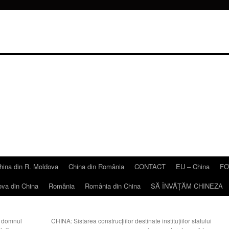
hina din R. Moldova
China din România
CONTACT
EU – China
FO
ova din China
România
România din China
SĂ ÎNVĂŢĂM CHINEZA
 domnul
CHINA: Sistarea construcţiilor destinate instituţiilor statului