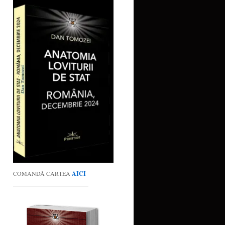
COMANDĂ CARTEA
AICI
_________________________