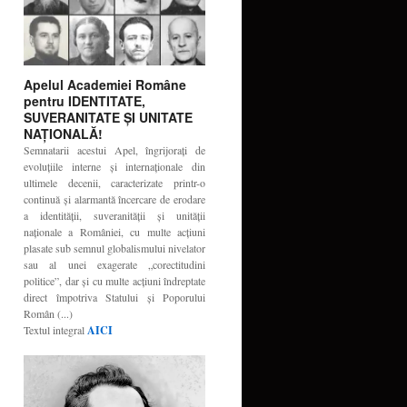
Apelul Academiei Române
pentru IDENTITATE,
SUVERANITATE ŞI UNITATE
NAŢIONALĂ!
Semnatarii acestui Apel, îngrijoraţi de
evoluţiile interne şi internaţionale din
ultimele decenii, caracterizate printr-o
continuă şi alarmantă încercare de erodare
a identităţii, suveranităţii şi unităţii
naţionale a României, cu multe acţiuni
plasate sub semnul globalismului nivelator
sau al unei exagerate „corectitudini
politice”, dar şi cu multe acţiuni îndreptate
direct împotriva Statului şi Poporului
Român (...)
Textul integral
AICI