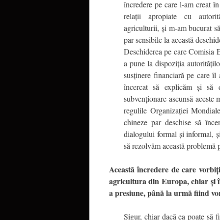
încredere pe care l-am creat în
relaţii apropiate cu autor
agriculturii, şi m-am bucurat să
par sensibile la această deschid
Deschiderea pe care Comisia E
a pune la dispoziţia autorităţil
susţinere financiară pe care î
încercat să explicăm şi s
subvenţionare ascunsă aceste m
regulile Organizaţiei Mondial
chineze par deschise să încer
dialogului formal şi informal, 
să rezolvăm această problemă p
Această încredere de care vorbiţi 
agricultura din Europa, chiar şi 
a presiune, până la urmă fiind vo
Sigur, chiar dacă ea poate să fi