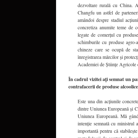
dezvoltare rurală cu China. 
Changfu un astfel de partener
amândoi despre stadiul acţiun
concretiza anumite teme de co
legate de comerţul cu produse 
schimburile cu produse agro-al
chineze care se ocupă de stan
înregistrarea mărcilor şi protecţ
Academiei de Ştiinţe Agricole 
În cadrul vizitei aţi semnat un 
contrafacerii de produse alcoolice
Este una din acţiunile concret
dintre Uniunea Europeană şi Ch
Uniunea Europeană. Mă gândesc
intenţie semnată cu ministrul au
importantă pentru că stabileşte