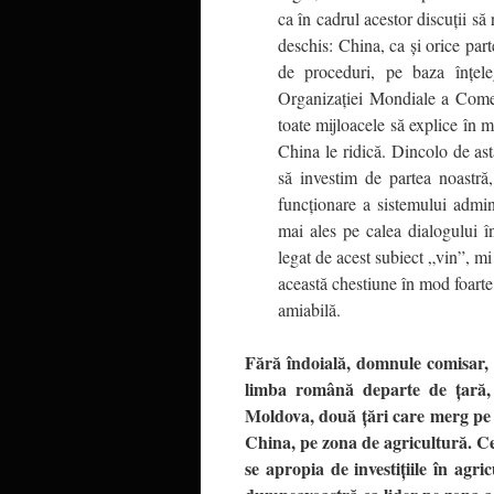
ca în cadrul acestor discuţii să
deschis: China, ca şi orice par
de proceduri, pe baza înţele
Organizaţiei Mondiale a Comer
toate mijloacele să explice în 
China le ridică. Dincolo de ast
să investim de partea noastr
funcţionare a sistemului admin
mai ales pe calea dialogului în
legat de acest subiect „vin”, mi
această chestiune în mod foarte
amiabilă.
Fără îndoială, domnule comisar, 
limba română departe de ţară,
Moldova, două ţări care merg pe 
China, pe zona de agricultură. Ce
se apropia de investiţiile în agri