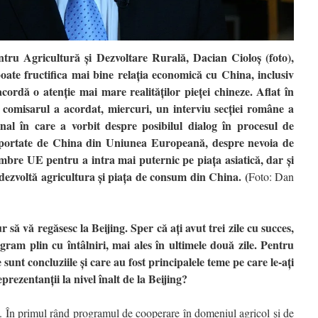
ru Agricultură şi Dezvoltare Rurală, Dacian Cioloş (foto),
ate fructifica mai bine relaţia economică cu China, inclusiv
cordă o atenţie mai mare realităţilor pieţei chineze. Aflat în
ng, comisarul a acordat, miercuri, un interviu secţiei române a
al în care a vorbit despre posibilul dialog în procesul de
portate de China din Uniunea Europeană, despre nevoia de
bre UE pentru a intra mai puternic pe piaţa asiatică, dar şi
 dezvoltă agricultura şi piaţa de consum din China. (
Foto: Dan
ă vă regăsesc la Beijing. Sper că aţi avut trei zile cu succes,
gram plin cu întâlniri, mai ales în ultimele două zile. Pentru
 sunt concluziile şi care au fost principalele teme pe care le-aţi
eprezentanţii la nivel înalt de la Beijing?
 În primul rând programul de cooperare în domeniul agricol şi de