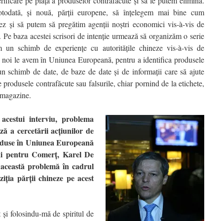
rificare pe piaţă a produselor contrafăcute şi să le putem elimina.
otodată, şi nouă, părţii europene, să înţelegem mai bine cum
z şi să putem să pregătim agenţii noştri economici vis-à-vis de
e. Pe baza acestei scrisori de intenţie urmează să organizăm o serie
m un schimb de experienţe cu autorităţile chineze vis-à-vis de
 noi le avem în Uniunea Europeană, pentru a identifica produsele
un schimb de date, de baze de date şi de informaţii care să ajute
ce produsele contrafăcute sau falsurile, chiar pornind de la etichete,
n magazine.
 acestui interviu, problema
ză a cercetării acţiunilor de
oduse în Uniunea Europeană
lui pentru Comerţ, Karel De
i această problemă în cadrul
oziţia părţii chineze pe acest
 şi folosindu-mă de spiritul de