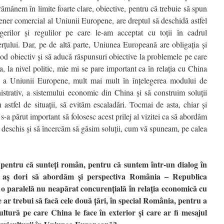
 rămânem în limite foarte clare, obiective, pentru că trebuie să spun
tener comercial al Uniunii Europene, are dreptul să deschidă astfel
gerilor şi regulilor pe care le-am acceptat cu toţii în cadrul
ţului. Dar, pe de altă parte, Uniunea Europeană are obligaţia şi
mod obiectiv şi să aducă răspunsuri obiective la problemele pe care
a, la nivel politic, mie mi se pare important ca în relaţia cu China
ă, a Uniunii Europene, mult mai mult în înţelegerea modului de
istrativ, a sistemului economic din China şi să construim soluţii
 astfel de situaţii, să evităm escaladări. Tocmai de asta, chiar şi
 s-a părut important să folosesc acest prilej al vizitei ca să abordăm
 deschis şi să încercăm să găsim soluţii, cum vă spuneam, pe calea
pentru că sunteţi român, pentru că suntem într-un dialog în
 aş dori să abordăm şi perspectiva România – Republica
o paralelă nu neapărat concurenţială în relaţia economică cu
 ar trebui să facă cele două ţări, în special România, pentru a
cultură pe care China le face în exterior şi care ar fi mesajul