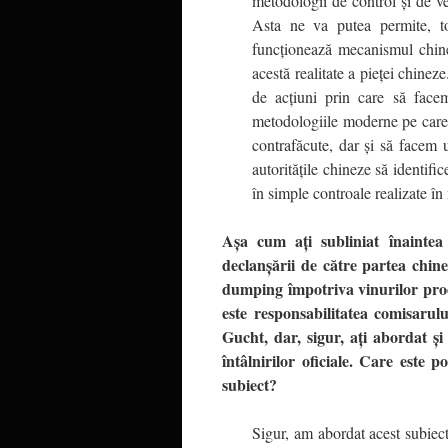
metodologii de control şi de ve
Asta ne va putea permite, t
funcţionează mecanismul chine
acestă realitate a pieţei chinez
de acţiuni prin care să face
metodologiile moderne pe care
contrafăcute, dar şi să facem 
autorităţile chineze să identifi
în simple controale realizate î
Aşa cum aţi subliniat înaintea
declanşării de către partea chine
dumping împotriva vinurilor pr
este responsabilitatea comisaru
Gucht, dar, sigur, aţi abordat ş
întâlnirilor oficiale. Care este p
subiect?
Sigur, am abordat acest subiect