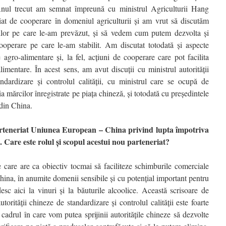
Anul trecut am semnat împreună cu ministrul Agriculturii Hang
iat de cooperare în domeniul agriculturii şi am vrut să discutăm
ilor pe care le-am prevăzut, şi să vedem cum putem dezvolta şi
operare pe care le-am stabilit. Am discutat totodată şi aspecte
agro-alimentare şi, la fel, acţiuni de cooperare care pot facilita
imentare. În acest sens, am avut discuţii cu ministrul autorităţii
dardizare şi controlul calităţii, cu ministrul care se ocupă de
ia mărcilor înregistrate pe piaţa chineză, şi totodată cu preşedintele
din China.
parteneriat Uniunea European – China privind lupta împotriva
. Care este rolul şi scopul acestui nou parteneriat?
e care are ca obiectiv tocmai să faciliteze schimburile comerciale
ina, în anumite domenii sensibile şi cu potenţial important pentru
 aici la vinuri şi la băuturile alcoolice. Această scrisoare de
torităţii chineze de standardizare şi controlul calităţii este foarte
 cadrul în care vom putea sprijinii autorităţile chineze să dezvolte