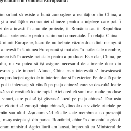
agriculturii în Uniunea Europeană?
important să existe o bună cunoaştere a realităţilor din China, a
ze şi a realităţilor economiei chineze pentru a înţelege care pot fi
ei de a investi în anumite proiecte, în România sau în Republica
ifica parteneriate pentru schimburi comerciale. În relaţia China –
niunii Europene, lucrurile nu trebuie văzute doar dintr-o singură
de a investi în Uniunea Europeană şi mai ales în noile state membre,
care există în aceste noi state pentru a produce. Este clar, China, pe
diu, nu va putea să îşi asigure necesarul de alimente doar din
evoie şi de import. Atunci, China este interesată să investească
 producţiei agricole în interior, dar şi în exterior. Pe de altă parte
pot fi interesaţi să vândă pe piaţa chineză care se dezvoltă foarte
eză se diversifică foarte rapid. Aici cred că sunt mai multe produse
 vinuri, care pot să îşi găsească locul pe piaţa chineză. Dar asta
i eforturi să cunoşti piaţa chineză, dincolo de vizitele oficiale pe
 român sau altul. Aşa cum văd că alte state membre au o prezenţă
c, m-aş aştepta şi din partea României, chiar în domeniul agricol.
eram ministrul Agriculturii am lansat, împreună cu Ministerul de