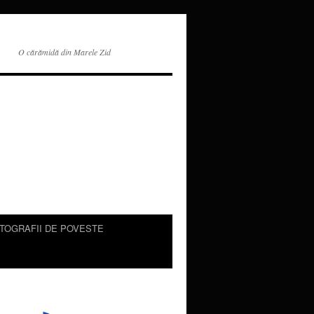
O cărămidă din Marele Zid
TOGRAFII DE POVESTE