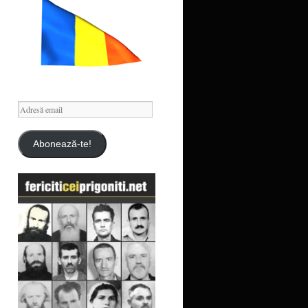
Adresă
email
Abonează-te!