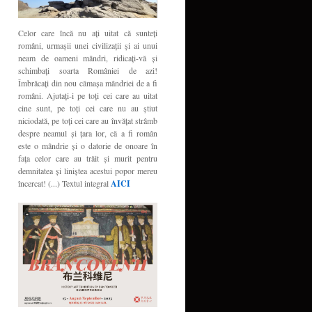
Celor care încă nu aţi uitat că sunteţi
români, urmaşii unei civilizaţii şi ai unui
neam de oameni mândri, ridicaţi-vă şi
schimbaţi soarta României de azi!
Îmbrăcaţi din nou cămaşa mândriei de a fi
români. Ajutaţi-i pe toţi cei care au uitat
cine sunt, pe toţi cei care nu au ştiut
niciodată, pe toţi cei care au învăţat strâmb
despre neamul şi ţara lor, că a fi român
este o mândrie şi o datorie de onoare în
faţa celor care au trăit şi murit pentru
demnitatea şi liniştea acestui popor mereu
încercat! (...) Textul integral
AICI