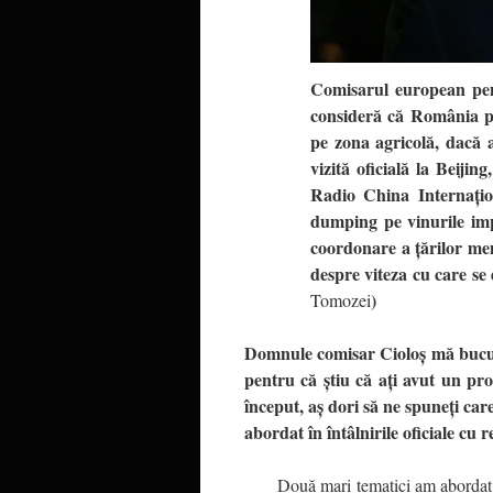
Comisarul european pent
consideră că România po
pe zona agricolă, dacă a
vizită oficială la Beiji
Radio China Internaţion
dumping pe vinurile im
coordonare a ţărilor mem
despre viteza cu care se
)
Tomozei
Domnule comisar Cioloş mă bucur s
pentru că ştiu că aţi avut un pro
început, aş dori să ne spuneţi care
abordat în întâlnirile oficiale cu r
Două mari tematici am abordat.