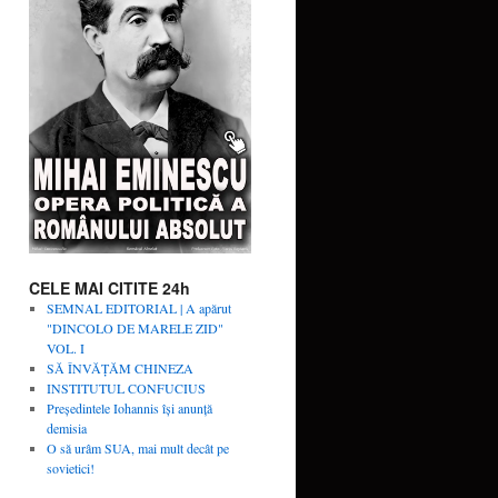
CELE MAI CITITE 24h
SEMNAL EDITORIAL | A apărut
"DINCOLO DE MARELE ZID"
VOL. I
SĂ ÎNVĂŢĂM CHINEZA
INSTITUTUL CONFUCIUS
Președintele Iohannis își anunță
demisia
O să urâm SUA, mai mult decât pe
sovietici!