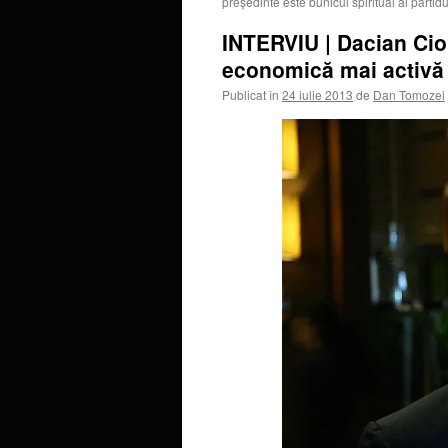
preşedinte este bunicul spiritual al partidu
INTERVIU | Dacian Cio
economică mai activă 
Publicat în
24 iulie 2013
de
Dan Tomozei