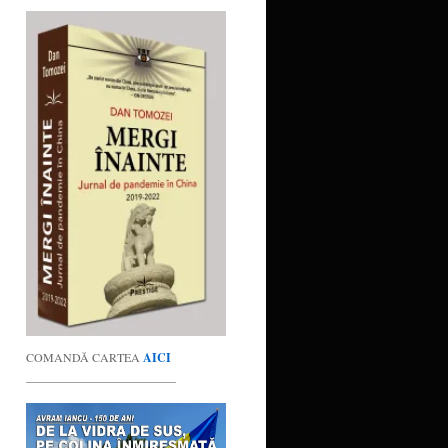
COMANDĂ CARTEA
AICI
_________________________