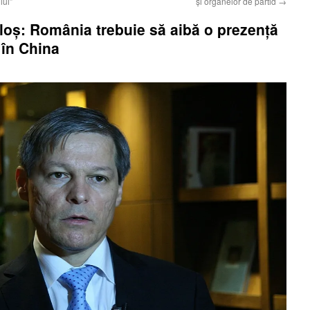
lui”
şi organelor de partid
→
loş: România trebuie să aibă o prezenţă
în China