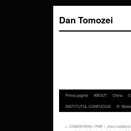
Dan Tomozei
Prima pagină
ABOUT
China
C
Sari
INSTITUTUL CONFUCIUS
R. Mold
la
conținut
←
COMENTARIU | PMP – „Deci metaforic