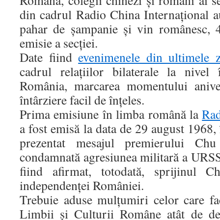
Română, colegii chinezi şi români ai s
din cadrul Radio China Internaţional au
pahar de şampanie şi vin românesc, 
emisie a secţiei.
Date fiind
evenimenele din ultimele z
cadrul relaţiilor bilaterale la nivel
România, marcarea momentului anive
întârziere facil de înţeles.
Prima emisiune în limba română la
Rad
a fost emisă la data de 29 august 1968, 
prezentat mesajul premierului Chu
condamnată agresiunea militară a URSS
fiind afirmat, totodată, sprijinul C
independenţei României.
Trebuie aduse mulţumiri celor care f
Limbii şi Culturii Române atât de de