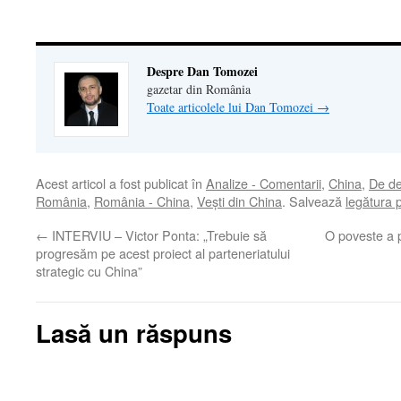
nouă)
Despre Dan Tomozei
gazetar din România
Toate articolele lui Dan Tomozei
→
Acest articol a fost publicat în
Analize - Comentarii
,
China
,
De de
România
,
România - China
,
Veşti din China
. Salvează
legătura
←
INTERVIU – Victor Ponta: „Trebuie să
O poveste a p
progresăm pe acest proiect al parteneriatului
strategic cu China”
Lasă un răspuns