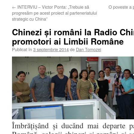
←
INTERVIU – Victor Ponta: „Trebuie să
O poveste a p
progresăm pe acest proiect al parteneriatului
strategic cu China”
Chinezi şi români la Radio Chi
promotori ai Limbii Române
Publicat în
3 septembrie 2014
de
Dan Tomozei
Îmbrăţişând şi ducând mai departe p