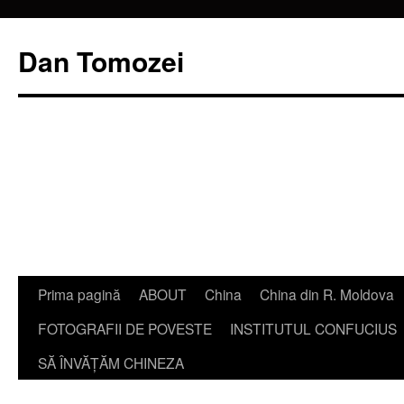
Dan Tomozei
Sari
Prima pagină
ABOUT
China
China din R. Moldova
la
FOTOGRAFII DE POVESTE
INSTITUTUL CONFUCIUS
conținut
SĂ ÎNVĂŢĂM CHINEZA