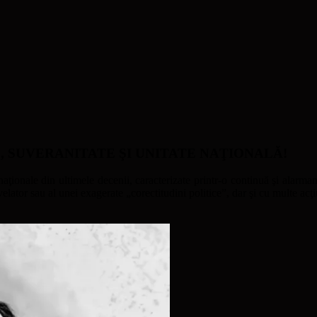
ATE, SUVERANITATE ŞI UNITATE NAŢIONALĂ!
naţionale din ultimele decenii, caracterizate printr-o continuă şi alarmant
ator sau al unei exagerate „corectitudini politice”, dar şi cu multe acţi