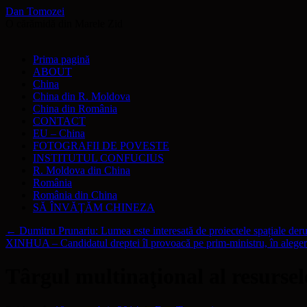
Dan Tomozei
O cărămidă din Marele Zid
Sari
Prima pagină
la
ABOUT
conținut
China
China din R. Moldova
China din România
CONTACT
EU – China
FOTOGRAFII DE POVESTE
INSTITUTUL CONFUCIUS
R. Moldova din China
România
România din China
SĂ ÎNVĂŢĂM CHINEZA
←
Dumitru Prunariu: Lumea este interesată de proiectele spațiale der
XINHUA – Candidatul dreptei îl provoacă pe prim-ministru, în aleger
Târgul multinaţional al resursel