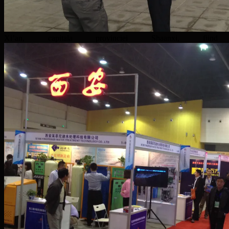
Xi’an, capitala provinciei Shaanxi, fii