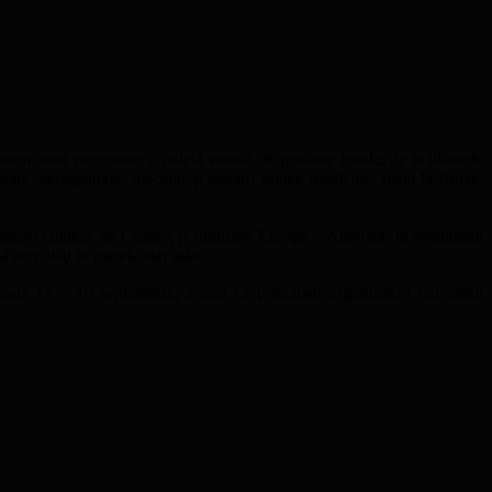
nsum, sunt prezentate o paletă variată de produse locale, de la ultimele
ware, aerospaţiale, mecano şi electro optice medicale, până la fructe,
amerei chineze de Comerţ și Industrie Europa – America, la eveniment
ctivităţi în marele stat asiatic.
rioada 17 – 19 septembrie, având ca principali organizatori Guvernul