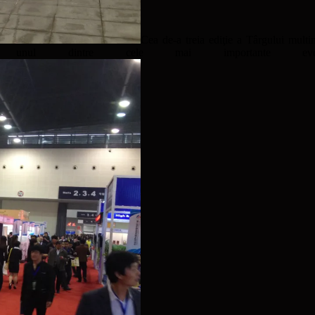
Cea de-a treia ediţie a Târgului multin
nd unul dintre cele mai importante eveni