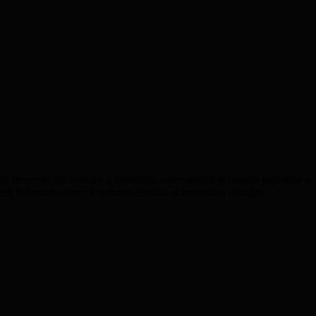
ă încercare de erodare a identităţii, suveranităţii şi unităţii naţionale a
uni îndreptate direct împotriva Statului şi Poporului Român (...)