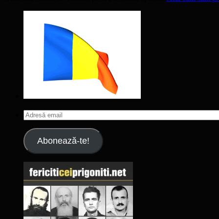
Adresă
email
Abonează-te!