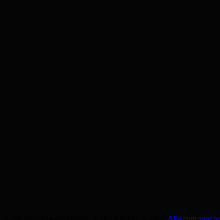
Acest site folosește Akismet pentru a reduce spamul.
Află cum sunt pro