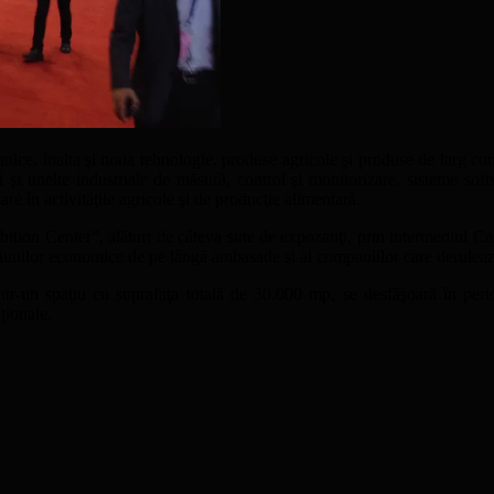
anice, înalta şi noua tehnologie, produse agricole şi produse de larg co
 şi unelte industriale de măsură, control şi monitorizare, sisteme soft
re în activităţile agricole şi de producţie alimentară.
ition Center”, alături de câteva sute de expozanţi, prin intermediul C
isiunilor economice de pe lângă ambasade şi ai companiilor care derulează a
într-un spaţiu cu suprafaţa totală de 30.000 mp, se desfăşoară în pe
ţionale.