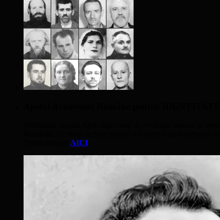
Apelul Academiei Române pentru IDENTIT
Semnatarii acestui Apel, îngrijoraţi de evoluţiile interne şi inter
României, cu multe acţiuni plasate sub semnul globalismului nivel
Textul integral
AICI