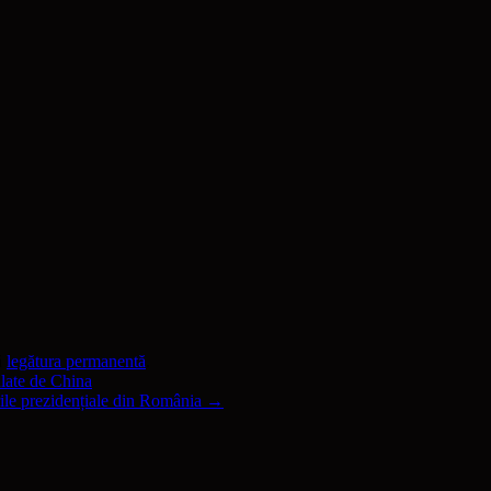
ă
legătura permanentă
.
ulate de China
ile prezidențiale din România
→