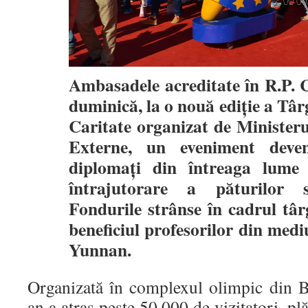
Ambasadele acreditate în R.P. C
duminică, la o nouă ediție a Târ
Caritate organizat de Ministeru
Externe, un eveniment deven
diplomați din întreaga lume 
întrajutorare a păturilor so
Fondurile strânse în cadrul târ
beneficiul profesorilor din medi
Yunnan.
Organizată în complexul olimpic din Be
an a atras peste 50.000 de vizitatori, plă