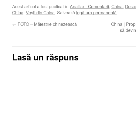
Acest articol a fost publicat în
Analize - Comentarii
,
China
,
Desco
China
,
Veşti din China
. Salvează
legătura permanentă
.
←
FOTO – Măiestrie chinezească
China | Propr
să devin
Lasă un răspuns