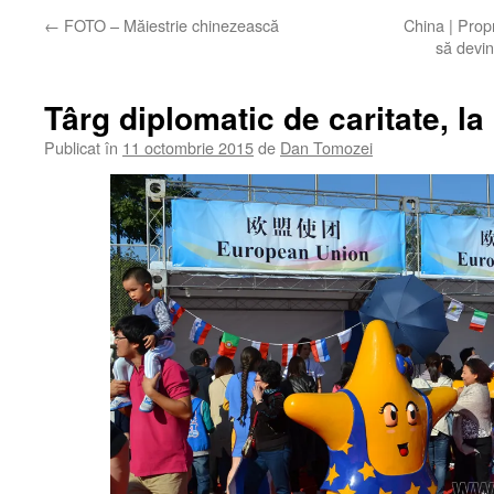
←
FOTO – Măiestrie chinezească
China | Propr
să devin
Târg diplomatic de caritate, la
Publicat în
11 octombrie 2015
de
Dan Tomozei