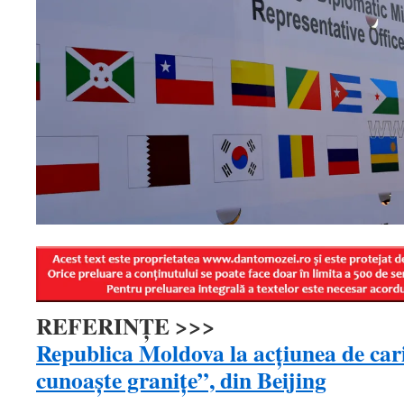
REFERINȚE >>>
Republica Moldova la acțiunea de car
cunoaște granițe”, din Beijing