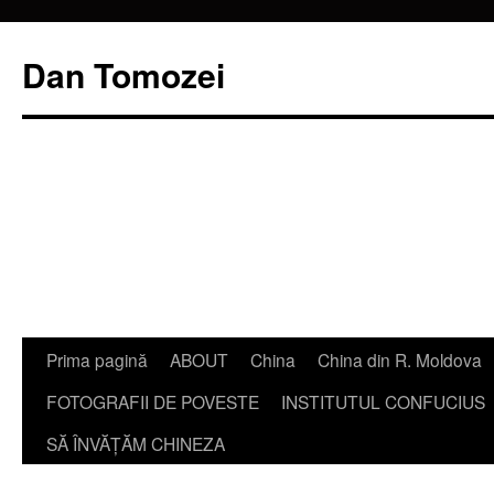
Dan Tomozei
Sari
Prima pagină
ABOUT
China
China din R. Moldova
la
FOTOGRAFII DE POVESTE
INSTITUTUL CONFUCIUS
conținut
SĂ ÎNVĂŢĂM CHINEZA