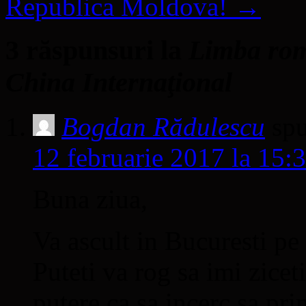
Republica Moldova!
→
3 răspunsuri la
Limba rom
China Internaţional
Bogdan Rădulescu
sp
12 februarie 2017 la 15:
Buna ziua,
Va ascult in Bucuresti p
Puteti va rog sa imi zicet
putere ca sa incerc sa pr