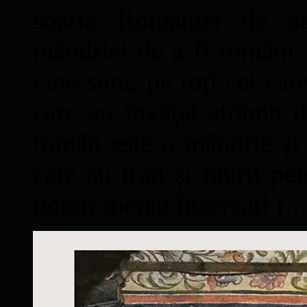
soarta României de a
mândriei de a fi români. 
cine sunt, pe toţi cei car
care au învăţat strâmb d
român este o mândrie şi 
care au trăit şi murit pe
popor mereu încercat! (...