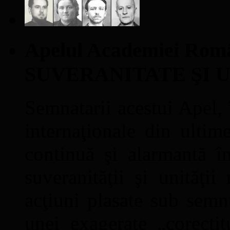
Apelul Academiei Ro
SUVERANITATE ŞI 
Semnatarii acestui Apel, î
internaţionale din ultime
continuă şi alarmantă în
suveranităţii şi unităţi
acţiuni plasate sub semn
unei exagerate „corectit