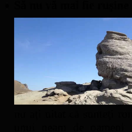
Să nu vă mai fie ruşine
nu aţi uitat că sunteţi ro
unui neam de oameni mâ