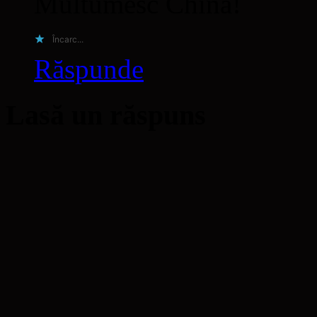
Multumesc China!
Încarc...
Răspunde
Lasă un răspuns