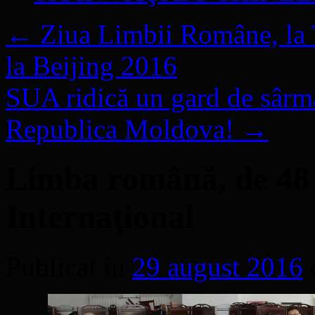
←
Ziua Limbii Române, la T
la Beijing 2016
SUA ridică un gard de sârm
Republica Moldova!
→
Limba română, de 48 
Internaţional
Publicat în
29 august 2016