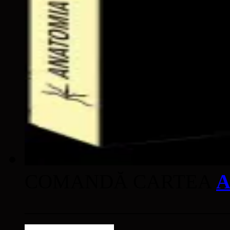
COMANDĂ CARTEA
A
____________________