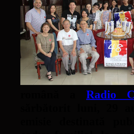
română a
Radio Ch
sărbătorit luni, 29 
emisie destinată pub