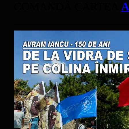
COMANDĂ CARTEA
A
____________________