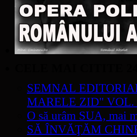
CELE MAI CITITE 2
SEMNAL EDITORIAL 
MARELE ZID" VOL. 
O să urâm SUA, mai mul
SĂ ÎNVĂŢĂM CHIN