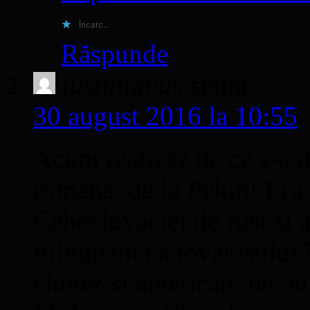
Încarc...
Răspunde
justinianus
spune:
30 august 2016 la 10:55
Acum realizez de ce s-a 
romana, de la Pekin! Era 
Cehoslovaciei de rusi si a
fulminanta a tovarasului
chinez si american, ne-au