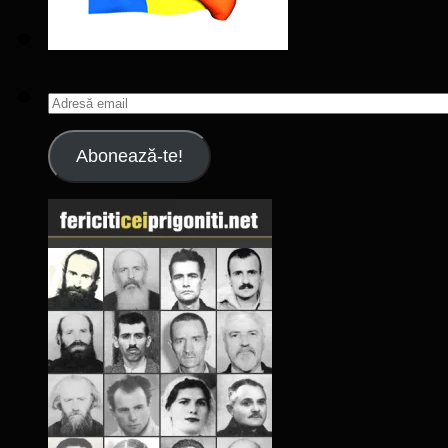
Adresă
email
Abonează-te!