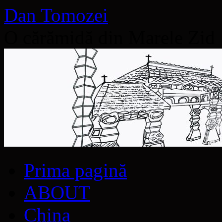
Dan Tomozei
O cărămidă din Marele Zid
Sari
Prima pagină
la
conținut
ABOUT
China