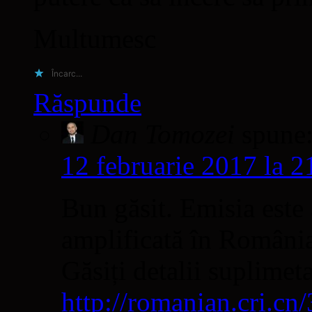
Multumesc
Încarc...
Răspunde
Dan Tomozei
spune
12 februarie 2017 la 2
Bun găsit. Emisia este 
amplificată în Români
Găsiți detalii suplimet
http://romanian.cri.c