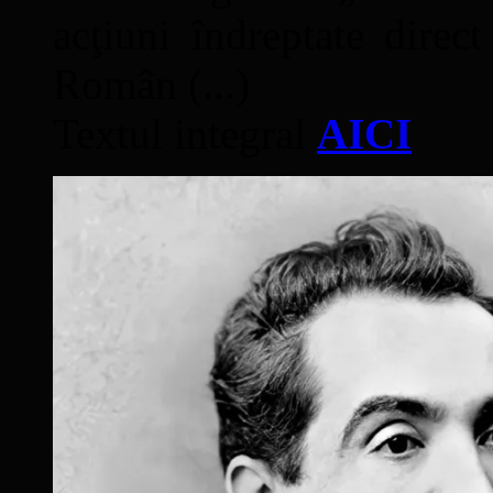
acţiuni îndreptate direc
Român (...)
Textul integral
AICI