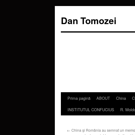
Dan Tomozei
Prima pagină
ABOUT
China
C
Sari
INSTITUTUL CONFUCIUS
R. Mold
la
conținut
←
China și România au semnat un mem