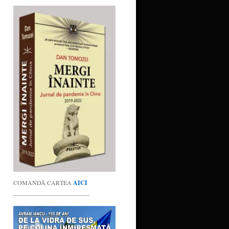
COMANDĂ CARTEA
AICI
_________________________