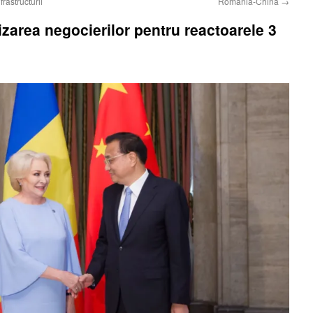
rastructurii
România-China
→
zarea negocierilor pentru reactoarele 3