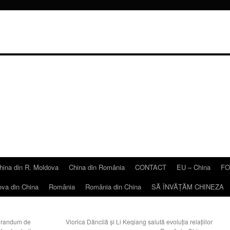
hina din R. Moldova
China din România
CONTACT
EU – China
FO
ova din China
România
România din China
SĂ ÎNVĂŢĂM CHINEZA
orandum de
Viorica Dăncilă şi Li Keqiang salută evoluţia relaţiilor