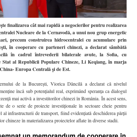
e finalizarea cât mai rapidă a negocierilor pentru realizarea
Centralei Nucleare de la Cernavodă, a unui nou grup energetic
ari, precum construirea hidrocentralei cu acumulare prin
ști, în cooperare cu parteneri chinezi, a declarat sâmbătă
ilă în cadrul întrevederii bilaterale avute, la Sofia, cu
e Stat al Republicii Populare Chineze, Li Keqiang, în marja
 China- Europa Centrală şi de Est.
nului de la București, Viorica Dăncilă a declarat că nivelul
 menține încă sub potențialul real, exprimând speranța ca dialogul
rezență mai activă a investitorilor chinezi în România. În acest sens,
ite de o serie de proiecte investiționale în sectoare cheie pentru
al infrastructurii de transport, fiind evidențiată deschiderea părții
 chineze în materializarea proiectelor aflate în diverse stadii.
 semnat un memorandum de cooperare în