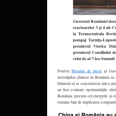
Guvernul României doreșt
reactoarelor 3 și 4 ale 
la Termocentrala Rovin
pompaj Tarnița-Lăpuste
premierul Viorica Dănc
premierul Consiliului d
celui de-al 7-lea Summit
Potrivit
Biroului de presă
al Guver
investițiilor chineze în România se
bilateral să se concretizeze într-o p
au fost evaluate oportunitățile ofer
România, precum cel energetic și cel 
române față de implicarea companiilor
China și România au