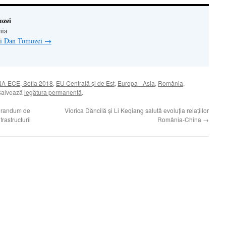
ozei
nia
lui Dan Tomozei
→
A-ECE, Sofia 2018
,
EU Centrală şi de Est
,
Europa - Asia
,
România
,
Salvează
legătura permanentă
.
orandum de
Viorica Dăncilă şi Li Keqiang salută evoluţia relaţiilor
rastructurii
România-China
→