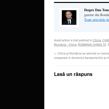
Despre Dan Tom
gazetar din Româ
Toate articolele 
Acest articol a fost publicat în
China
,
CHIN
România - China
,
ROMANIA-CHINA 70
. 
←
China și România au semnat un mem
cooperare în domeniul transporturilor şi inf
Lasă un răspuns