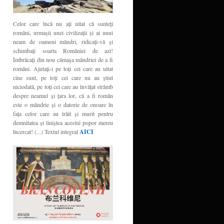
Celor care încă nu aţi uitat că sunteţi
români, urmaşii unei civilizaţii şi ai unui
neam de oameni mândri, ridicaţi-vă şi
schimbaţi soarta României de azi!
Îmbrăcaţi din nou cămaşa mândriei de a fi
români. Ajutaţi-i pe toţi cei care au uitat
cine sunt, pe toţi cei care nu au ştiut
niciodată, pe toţi cei care au învăţat strâmb
despre neamul şi ţara lor, că a fi român
este o mândrie şi o datorie de onoare în
faţa celor care au trăit şi murit pentru
demnitatea şi liniştea acestui popor mereu
încercat! (...) Textul integral
AICI