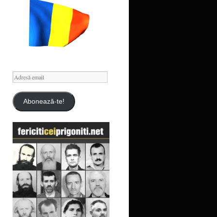
Adresă
email
Abonează-te!