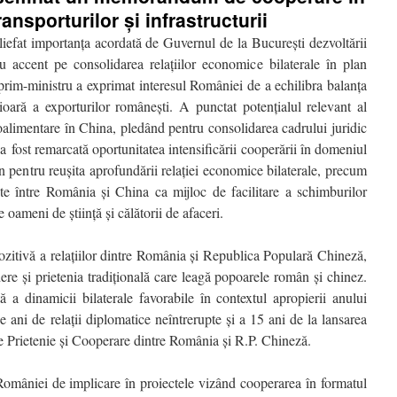
ansporturilor şi infrastructurii
liefat importanța acordată de Guvernul de la București dezvoltării
 accent pe consolidarea relațiilor economice bilaterale în plan
prim-ministru a exprimat interesul României de a echilibra balanța
ioară a exporturilor românești. A punctat potențialul relevant al
alimentare în China, pledând pentru consolidarea cadrului juridic
 fost remarcată oportunitatea intensificării cooperării în domeniul
n pentru reușita aprofundării relației economice bilaterale, precum
recte între România și China ca mijloc de facilitare a schimburilor
oameni de știință și călătorii de afaceri.
 pozitivă a relațiilor dintre România și Republica Populară Chineză,
ere și prietenia tradițională care leagă popoarele român și chinez.
ă a dinamicii bilaterale favorabile în contextul apropierii anului
ani de relații diplomatice neîntrerupte și a 15 ani de la lansarea
e Prietenie și Cooperare dintre România și R.P. Chineză.
României de implicare în proiectele vizând cooperarea în formatul