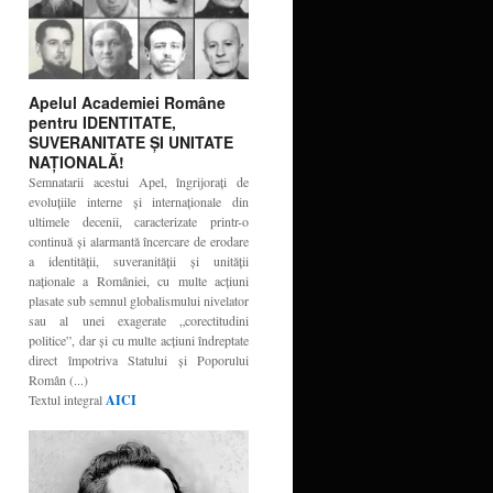
Apelul Academiei Române
pentru IDENTITATE,
SUVERANITATE ŞI UNITATE
NAŢIONALĂ!
Semnatarii acestui Apel, îngrijoraţi de
evoluţiile interne şi internaţionale din
ultimele decenii, caracterizate printr-o
continuă şi alarmantă încercare de erodare
a identităţii, suveranităţii şi unităţii
naţionale a României, cu multe acţiuni
plasate sub semnul globalismului nivelator
sau al unei exagerate „corectitudini
politice”, dar şi cu multe acţiuni îndreptate
direct împotriva Statului şi Poporului
Român (...)
Textul integral
AICI