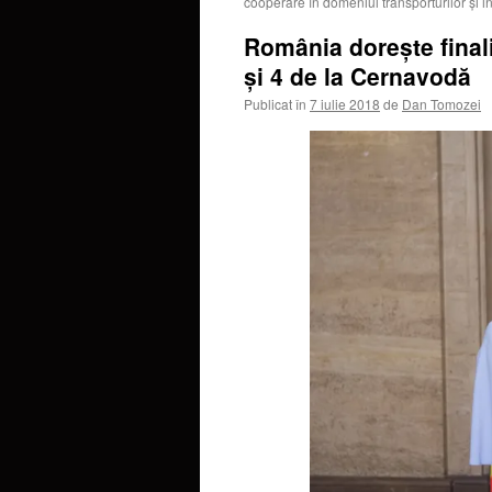
cooperare în domeniul transporturilor şi inf
România dorește finali
și 4 de la Cernavodă
Publicat în
7 iulie 2018
de
Dan Tomozei