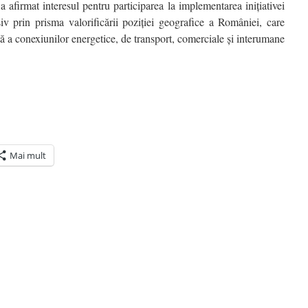
 afirmat interesul pentru participarea la implementarea inițiativei
iv prin prisma valorificării poziției geografice a României, care
 a conexiunilor energetice, de transport, comerciale și interumane
Mai mult
ră
n(Se
de
tră