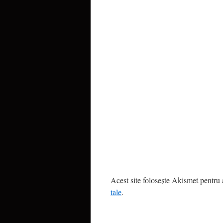
Acest site folosește Akismet pentru
tale
.