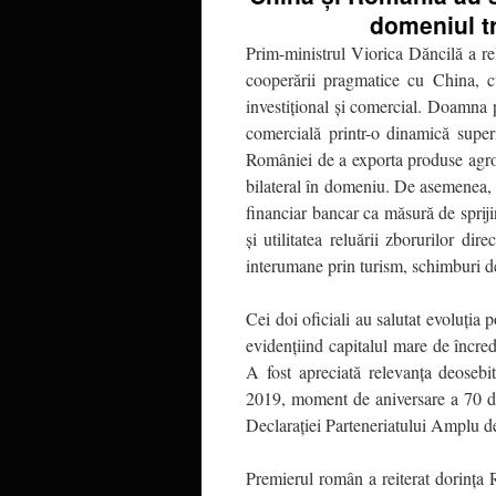
domeniul tr
Prim-ministrul Viorica Dăncilă a re
cooperării pragmatice cu China, cu
investițional și comercial. Doamna 
comercială printr-o dinamică super
României de a exporta produse agro
bilateral în domeniu. De asemenea, a
financiar bancar ca măsură de spriji
și utilitatea reluării zborurilor di
interumane prin turism, schimburi de 
Cei doi oficiali au salutat evoluția
evidențiind capitalul mare de încred
A fost apreciată relevanța deosebit
2019, moment de aniversare a 70 de 
Declarației Parteneriatului Amplu d
Premierul român a reiterat dorința 