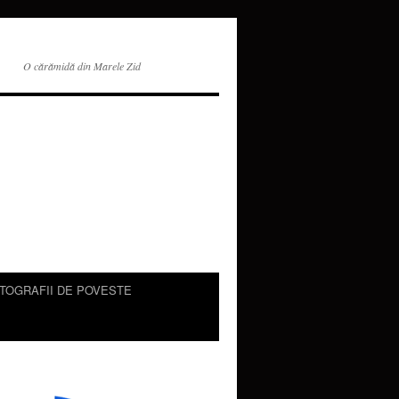
O cărămidă din Marele Zid
TOGRAFII DE POVESTE