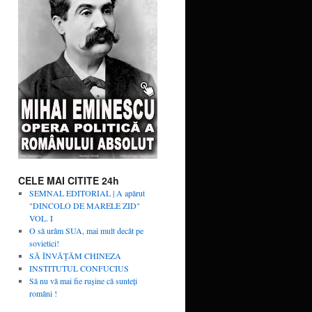
CELE MAI CITITE 24h
SEMNAL EDITORIAL | A apărut
"DINCOLO DE MARELE ZID"
VOL. I
O să urâm SUA, mai mult decât pe
sovietici!
SĂ ÎNVĂŢĂM CHINEZA
INSTITUTUL CONFUCIUS
Să nu vă mai fie rușine că sunteți
români !