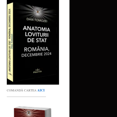
COMANDĂ CARTEA
AICI
_________________________