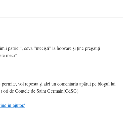
mii patriei”, ceva ”uteciști” la hoovare și ține pregătiți
ele meci”
se permite, voi reposta și aici un comentariu apărut pe blogul lui
!!) ori de Contele de Saint Germain(CdSG)
vine-in-ajutor/