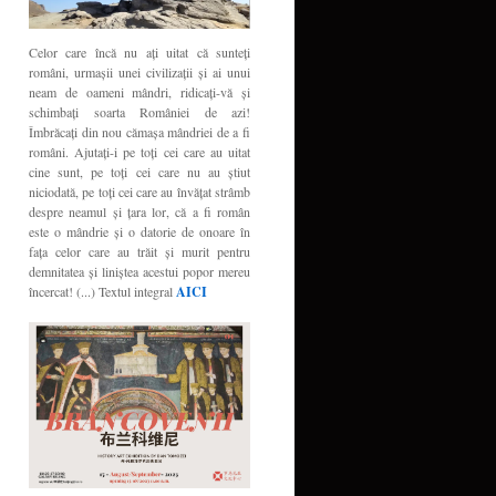
Celor care încă nu aţi uitat că sunteţi
români, urmaşii unei civilizaţii şi ai unui
neam de oameni mândri, ridicaţi-vă şi
schimbaţi soarta României de azi!
Îmbrăcaţi din nou cămaşa mândriei de a fi
români. Ajutaţi-i pe toţi cei care au uitat
cine sunt, pe toţi cei care nu au ştiut
niciodată, pe toţi cei care au învăţat strâmb
despre neamul şi ţara lor, că a fi român
este o mândrie şi o datorie de onoare în
faţa celor care au trăit şi murit pentru
demnitatea şi liniştea acestui popor mereu
încercat! (...) Textul integral
AICI