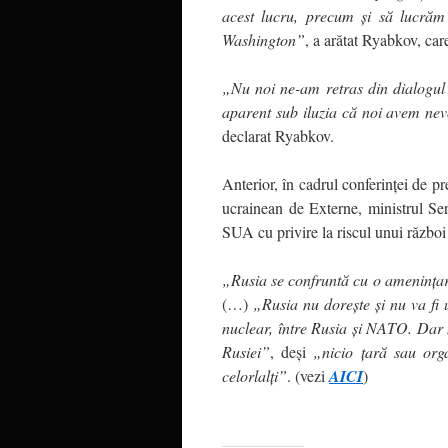
acest lucru, precum și să lucrăm
Washington”
, a arătat Ryabkov, care
„Nu noi ne-am retras din dialogul 
aparent sub iluzia că noi avem nev
declarat Ryabkov.
Anterior, în cadrul conferinței de pr
ucrainean de Externe, ministrul Se
SUA cu privire la riscul unui război
„Rusia se confruntă cu o amenințar
(…)
„
Rusia nu dorește și nu va fi
nuclear, între Rusia și NATO. Dar 
Rusiei”
, deși
„
nicio țară sau orga
celorlalți”
. (vezi
AICI
)