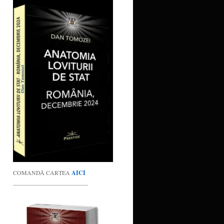
COMANDĂ CARTEA
AICI
_________________________