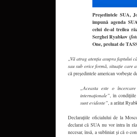
Președintele SUA, Jo
impună agenda SUA a
celui de-al treilea r
Serghei Ryabkov (
fot
One, preluat de TAS
„Vă atrag atenția asupra faptului că
sau sub orice formă, situație care a
că președintele american vorbește de
„Aceasta este o încercare
internaționale”
, în condiții
sunt evidente”
, a arătat Ryab
Declarațiile oficialului de la Mosc
declarat că SUA nu vor intra în ră
necesar, însă, a subliniat și că o c