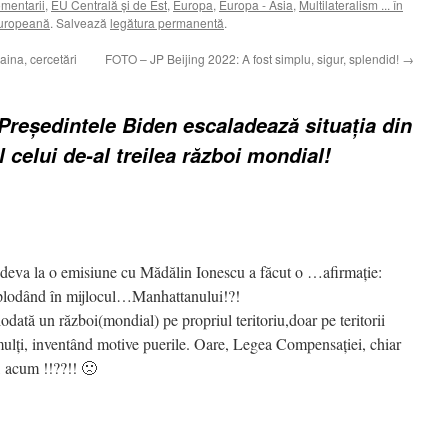
omentarii
,
EU Centrală şi de Est
,
Europa
,
Europa - Asia
,
Multilateralism ... în
uropeană
. Salvează
legătura permanentă
.
ina, cercetări
FOTO – JP Beijing 2022: A fost simplu, sigur, splendid!
→
Președintele Biden escaladează situația din
 celui de-al treilea război mondial!
eva la o emisiune cu Mădălin Ionescu a făcut o …afirmație:
xplodând în mijlocul…Manhattanului!?!
odată un război(mondial) pe propriul teritoriu,doar pe teritorii
mulți, inventând motive puerile. Oare, Legea Compensației, chiar
ă, acum !!??!! 🙁