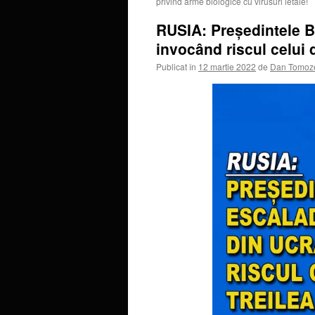
privind arme biologice cu virusuri letale!
RUSIA: Președintele B
invocând riscul celui d
Publicat în
12 martie 2022
de
Dan Tomoz