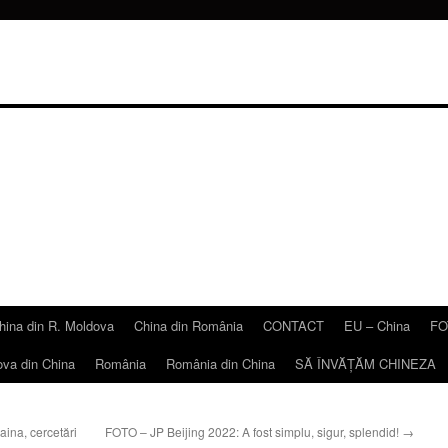
hina din R. Moldova
China din România
CONTACT
EU – China
FO
ova din China
România
România din China
SĂ ÎNVĂŢĂM CHINEZA
ina, cercetări
FOTO – JP Beijing 2022: A fost simplu, sigur, splendid!
→