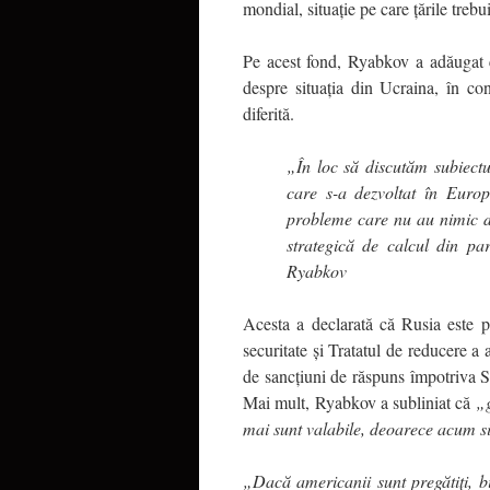
mondial, situație pe care țările trebu
Pe acest fond, Ryabkov a adăugat 
despre situația din Ucraina, în c
diferită.
„În loc să discutăm subiectu
care s-a dezvoltat în Europ
probleme care nu au nimic d
strategică de calcul din part
Ryabkov
Acesta a declarată că Rusia este 
securitate și Tratatul de reducere a 
de sancțiuni de răspuns împotriva SU
Mai mult, Ryabkov a subliniat că
„g
mai sunt valabile, deoarece acum s
„Dacă americanii sunt pregătiți, b