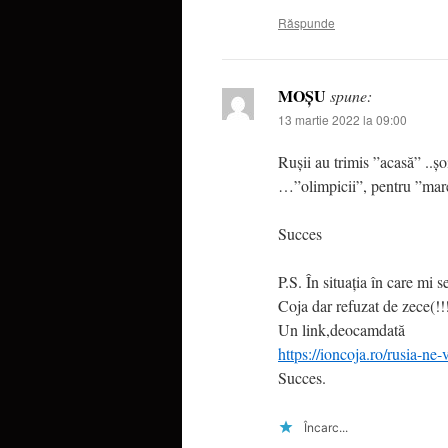
Răspunde
MOȘU
spune:
13 martie 2022 la 09:00
Rușii au trimis ”acasă” ..șoi
…”olimpicii”, pentru ”mar
Succes
P.S. În situația în care mi 
Coja dar refuzat de zece(!
Un link,deocamdată
https://ioncoja.ro/rusia-ne-
Succes.
Încarc...