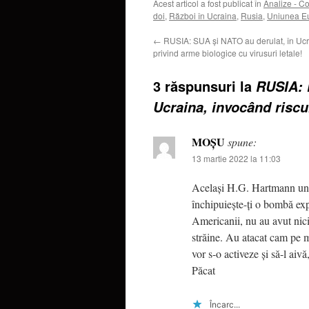
Acest articol a fost publicat în
Analize - C
doi
,
Război în Ucraina
,
Rusia
,
Uniunea E
←
RUSIA: SUA și NATO au derulat, în Ucra
privind arme biologice cu virusuri letale!
3 răspunsuri la
RUSIA: 
Ucraina, invocând riscul
MOȘU
spune:
13 martie 2022 la 11:03
Același H.G. Hartmann und
închipuiește-ți o bombă e
Americanii, nu au avut nici
străine. Au atacat cam pe 
vor s-o activeze și să-l aiv
Păcat
Încarc...