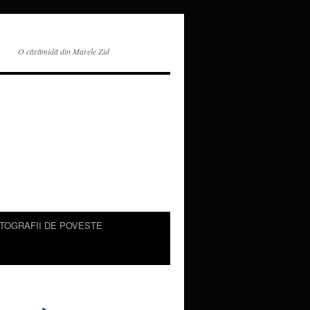
O cărămidă din Marele Zid
TOGRAFII DE POVESTE