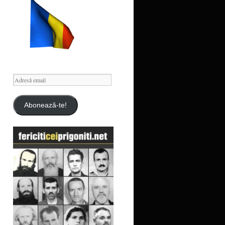
Adresă
email
Abonează-te!