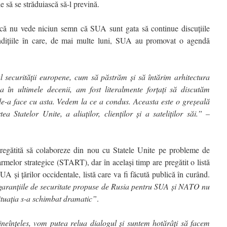
ie să se străduiască să-l prevină.
că nu vede niciun semn că SUA sunt gata să continue discuțiile
ondițiile în care, de mai multe luni, SUA au promovat o agendă
l securității europene, cum să păstrăm și să întărim arhitectura
a în ultimele decenii, am fost literalmente forțați să discutăm
e-a face cu asta. Vedem la ce a condus. Aceasta este o greșeală
ea Statelor Unite, a aliaților, clienților și a sateliților săi.” –
pregătită să colaboreze din nou cu Statele Unite pe probleme de
armelor strategice (START), dar în același timp are pregătit o listă
A și țărilor occidentale, listă care va fi făcută publică în curând.
aranțiile de securitate propuse de Rusia pentru SUA și NATO nu
ituația s-a schimbat dramatic”
.
ineînțeles, vom putea relua dialogul și suntem hotărâți să facem