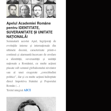
Apelul Academiei Române
pentru IDENTITATE,
SUVERANITATE ŞI UNITATE
NAŢIONALĂ!
Semnatarii acestui Apel, îngrijoraţi de
evoluţiile interne şi internaţionale din
ultimele decenii, caracterizate printr-o
continuă şi alarmantă încercare de erodare
a identităţii, suveranităţii şi unităţii
naţionale a României, cu multe acţiuni
plasate sub semnul globalismului nivelator
sau al unei exagerate „corectitudini
politice”, dar şi cu multe acţiuni îndreptate
direct împotriva Statului şi Poporului
Român (...)
Textul integral
AICI