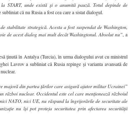
 la START, unde există și o anumită pauză. Totul depinde de
 subliniat că nu Rusia a fost cea care a sistat dialogul.
de stabilitate strategică. Acesta a fost suspendat de Washington,
oie de acest dialog mai mult decât Washingtonul. Absolut nu”
, a
esă ținută în Antalya (Turcia), în urma dialogului avut cu ministrul
rghei Lavrov a subliniat că Rusia repinge și varianta avansată de
 nuclear.
e majoră din partea țărilor care asigură ajutor militar Ucrainei”
 un război nuclear. Occidentul este cel care menționează războiul
nici NATO, nici UE, nu răspund la îngrijorările de securitate ale
nizație nu își pot proteja securitatea prin afectarea securității