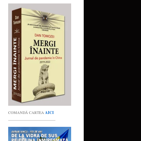
COMANDĂ CARTEA
AICI
_________________________