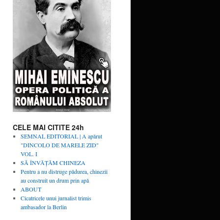
CELE MAI CITITE 24h
SEMNAL EDITORIAL | A apărut
"DINCOLO DE MARELE ZID"
VOL. I
SĂ ÎNVĂŢĂM CHINEZA
Pentru a nu distruge pădurea, chinezii
au construit un drum prin apă
ABOUT
Cicatricele unui jurnalist trimis
ambasador la Berlin