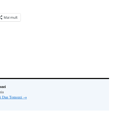
Mai mult
ră
n(Se
de
tră
ozei
nia
lui Dan Tomozei
→