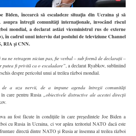
e Biden, încearcă să escaladeze situația din Ucraina și să
supra întregii comunități internaționale, invocând riscul
ăzboi mondial, a declarat astăzi viceministrul rus de externe
), în cadrul unui interviu dat postului de televiziune Channel
o
S, RIA și CNN.
 nu ne retragem niciun pas, fie verbal – sub formă de declarații –
r putea fi privită ca o escaladare”
, a declarat Ryabkov, subliniind
schis despre pericolul unui al treilea război mondial.
 de a uza nervii, de a impune agenda întregii comunități
le în care pentru Rusia
„obiectivele distructive ale acestei direcții
kov.
ova au fost făcute în condițiile în care președintele Joe Biden a
zboi cu Rusia în Ucraina, ci vor apăra teritoriul NATO dacă este
onfruntare directă dintre NATO și Rusia ar însemna al treilea război