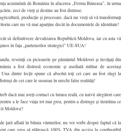
ența acumulată de România în afacerea „Ferma Băneasa”, în urma
ărie, zeci de vieți și destine au fost distruse.
gricultură, producție și procesare, dacă nu vreți să vă transformați
itoriu care nu vă mai aparține decât în documentele de identitate!
ât să definitiveze devalizarea Republicii Moldova, iar cu asta vă
ușinos în fața „partenerilor strategici” UE-SUA!
du, reveniți cu picioarele pe pământul Moldovei și învățați din
România a fost distrusă economic și asediată militar de aceeiași
i. Una dintre lecții spune că absolut toți cei care au fost slugi la
distruși de cei care le susurau în urechi false realități!
b dacă mai aveți contact cu lumea reală, cu naivii alegători care
pentru a le face viața tot mai grea, pentru a distruge și înstrăina ce
icii Moldova?
e țară aflată în bătaia vânturilor, nu voi vorbi despre faptul că la
tent care vrea să plătească 100% TVA din acciza la combustibil