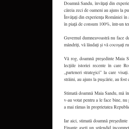
Doamnă Sandu, învățați din experi
căreia zeci de oameni au ajuns la pușc
Învățați din experiența României în a
în piață de consum 100%, într-un ter
Guvernul dumneavoastră nu face dec
mândriți, vă lăudați și vă cocoșați r
Vă rog, doamnă președinte Maia San
lecțiile istoriei recente în care 
„parteneri strategici” la care visaț
străini, au ajuns la pușcărie, au fost 
Stimată doamnă Maia Sandu, mă între
v-au votat pentru a le face bine, nu 
a mai rămas în proprietatea Republ
Iar aici, stimată doamnă președinte d
Finanțe aveți un splendid incompe