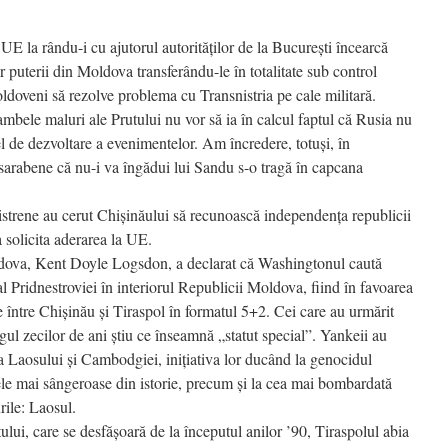
 la rându-i cu ajutorul autorităților de la București încearcă
lor puterii din Moldova transferându-le în totalitate sub control
doveni să rezolve problema cu Transnistria pe cale militară.
ambele maluri ale Prutului nu vor să ia în calcul faptul că Rusia nu
el de dezvoltare a evenimentelor. Am încredere, totuși, în
sarabene că nu-i va îngădui lui Sandu s-o tragă în capcana
snistrene au cerut Chișinăului să recunoască independența republicii
 solicita aderarea la UE.
va, Kent Doyle Logsdon, a declarat că Washingtonul caută
al Pridnestroviei în interiorul Republicii Moldova, fiind în favoarea
ce între Chișinău și Tiraspol în formatul 5+2. Cei care au urmărit
gul zecilor de ani știu ce înseamnă „statut special”. Yankeii au
a Laosului și Cambodgiei, inițiativa lor ducând la genocidul
le mai sângeroase din istorie, precum și la cea mai bombardată
rile: Laosul.
ctului, care se desfășoară de la începutul anilor ’90, Tiraspolul abia