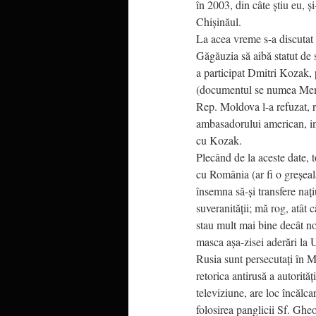
în 2003, din câte știu eu, ș
Chișinăul.
La acea vreme s-a discutat a
Găgăuzia să aibă statut de s
a participat Dmitri Kozak, 
(documentul se numea Mem
Rep. Moldova l-a refuzat, r
ambasadorului american, in
cu Kozak.
Plecând de la aceste date,
cu România (ar fi o greșeal
însemna să-și transfere naț
suveranității; mă rog, atât 
stau mult mai bine decât no
masca așa-zisei aderări la U
Rusia sunt persecutați în M
retorica antirusă a autorităț
televiziune, are loc încălca
folosirea panglicii Sf. Gheo