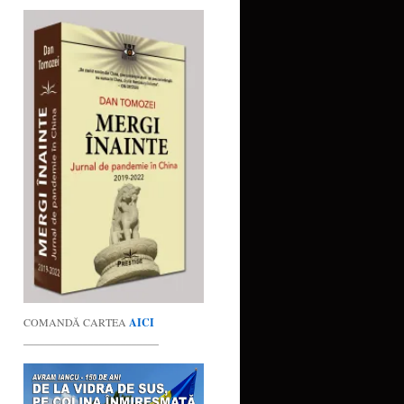
COMANDĂ CARTEA
AICI
_________________________