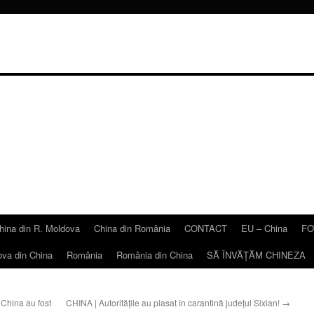
hina din R. Moldova
China din România
CONTACT
EU – China
FO
ova din China
România
România din China
SĂ ÎNVĂŢĂM CHINEZA
China au fost
CHINA | Autoritățile au plasat în carantină județul Sixian!
→