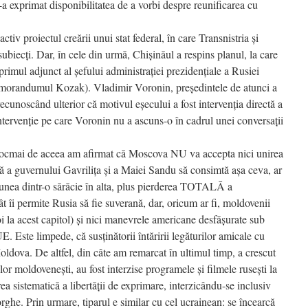
i-a exprimat disponibilitatea de a vorbi despre reunificarea cu
ctiv proiectul creării unui stat federal, în care Transnistria și
ubiecți. Dar, în cele din urmă, Chișinăul a respins planul, la care
primul adjunct al șefului administrației prezidențiale a Rusiei
orandumul Kozak). Vladimir Voronin, președintele de atunci a
ecunoscând ulterior că motivul eșecului a fost intervenția directă a
tervenție pe care Voronin nu a ascuns-o în cadrul unei conversații
 tocmai de aceea am afirmat că Moscova NU va accepta nici unirea
ă a guvernului Gavrilița și a Maiei Sandu să consimtă așa ceva, ar
iunea dintr-o sărăcie în alta, plus pierderea TOTALĂ a
cât îi permite Rusia să fie suverană, dar, oricum ar fi, moldovenii
i la acest capitol) și nici manevrele americane desfășurate sub
E. Este limpede, că susținătorii întăririi legăturilor amicale cu
oldova. De altfel, din câte am remarcat în ultimul timp, a crescut
ilor moldovenești, au fost interzise programele și filmele rusești la
rea sistematică a libertății de exprimare, interzicându-se inclusiv
rghe. Prin urmare, tiparul e similar cu cel ucrainean: se încearcă