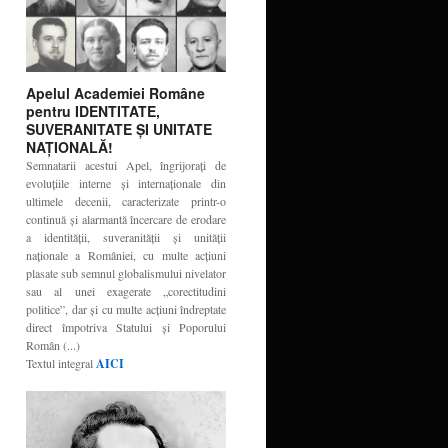
Apelul Academiei Române
pentru IDENTITATE,
SUVERANITATE ŞI UNITATE
NAŢIONALĂ!
Semnatarii acestui Apel, îngrijoraţi de
evoluţiile interne şi internaţionale din
ultimele decenii, caracterizate printr-o
continuă şi alarmantă încercare de erodare
a identităţii, suveranităţii şi unităţii
naţionale a României, cu multe acţiuni
plasate sub semnul globalismului nivelator
sau al unei exagerate „corectitudini
politice”, dar şi cu multe acţiuni îndreptate
direct împotriva Statului şi Poporului
Român (...)
Textul integral
AICI