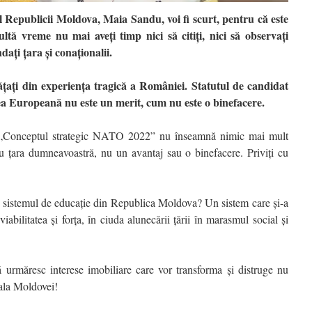
Republicii Moldova, Maia Sandu, voi fi scurt, pentru că este
tă vreme nu mai aveți timp nici să citiți, nici să observați
dați țara și conaționalii.
țați din experiența tragică a României. Statutul de candidat
a Europeană nu este un merit, cum nu este o binefacere.
 „Conceptul strategic NATO 2022” nu înseamnă nimic mai mult
tru țara dumneavoastră, nu un avantaj sau o binefacere. Priviți cu
 sistemul de educație din Republica Moldova? Un sistem care și-a
abilitatea și forța, în ciuda alunecării țării în marasmul social și
ă urmăresc interese imobiliare care vor transforma și distruge nu
tala Moldovei!