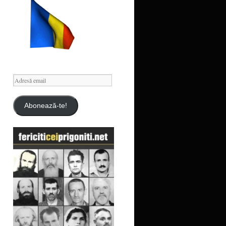
Adresă
email
Abonează-te!