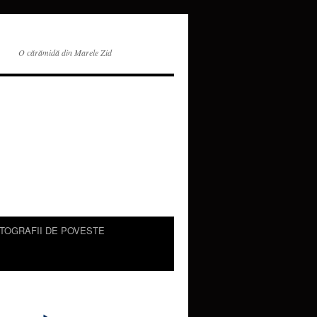
O cărămidă din Marele Zid
TOGRAFII DE POVESTE