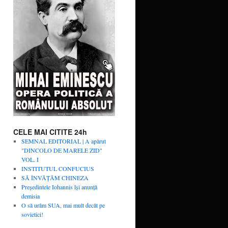
CELE MAI CITITE 24h
SEMNAL EDITORIAL | A apărut
"DINCOLO DE MARELE ZID"
VOL. I
INSTITUTUL CONFUCIUS
SĂ ÎNVĂŢĂM CHINEZA
Președintele Iohannis își anunță
demisia
O să urâm SUA, mai mult decât pe
sovietici!