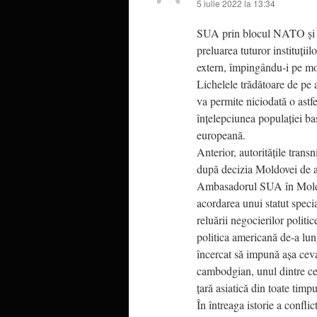
5 iulie 2022 la 13:34
SUA prin blocul NATO și UE
preluarea tuturor instituții
extern, împingându-i pe mol
Lichelele trădătoare de pe 
va permite niciodată o astf
înțelepciunea populației ba
europeană.
Anterior, autoritățile tran
după decizia Moldovei de a
Ambasadorul SUA în Moldo
acordarea unui statut speci
reluării negocierilor politi
politica americană de-a lun
încercat să impună așa cev
cambodgian, unul dintre ce
țară asiatică din toate timpu
În întreaga istorie a confli