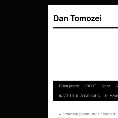
Dan Tomozei
Prima pagină
ABOUT
China
C
Sari
INSTITUTUL CONFUCIUS
R. Mold
la
conținut
←
Ambasada și Consulatul României din 