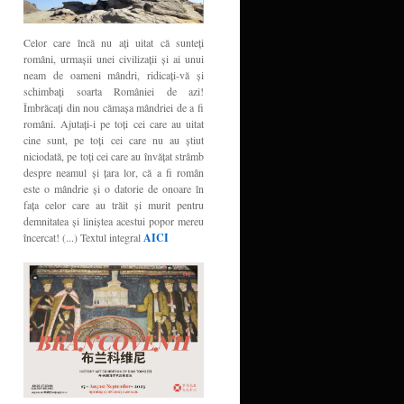
Celor care încă nu aţi uitat că sunteţi
români, urmaşii unei civilizaţii şi ai unui
neam de oameni mândri, ridicaţi-vă şi
schimbaţi soarta României de azi!
Îmbrăcaţi din nou cămaşa mândriei de a fi
români. Ajutaţi-i pe toţi cei care au uitat
cine sunt, pe toţi cei care nu au ştiut
niciodată, pe toţi cei care au învăţat strâmb
despre neamul şi ţara lor, că a fi român
este o mândrie şi o datorie de onoare în
faţa celor care au trăit şi murit pentru
demnitatea şi liniştea acestui popor mereu
încercat! (...) Textul integral
AICI