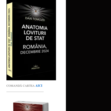
COMANDĂ CARTEA
AICI
_________________________