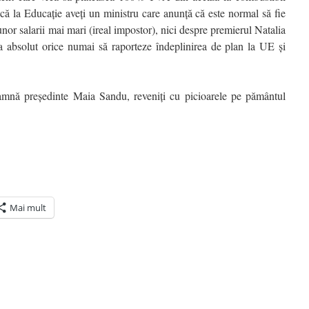
l că la Educație aveți un ministru care anunță că este normal să fie
nor salarii mai mari (ireal impostor), nici despre premierul Natalia
a absolut orice numai să raporteze îndeplinirea de plan la UE și
amnă președinte Maia Sandu, reveniți cu picioarele pe pământul
Mai mult
ră
n(Se
de