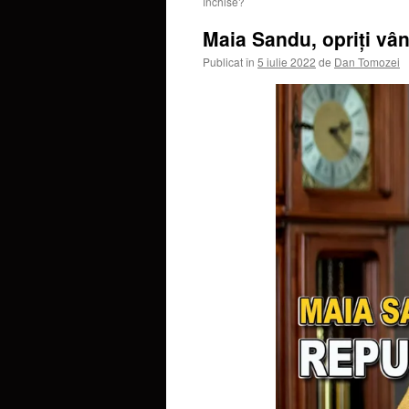
închise?
Maia Sandu, opriți vâ
Publicat în
5 iulie 2022
de
Dan Tomozei