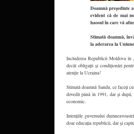
Doamnă președinte al 
evident că de mai mul
haosul în care vă afun
Stimată doamnă, învă
la aderarea la Uniune
Includerea Republicii Moldova în
decât obligații și condiționări pen
atenție la Ucraina!
Stimată doamnă Sandu, ce faceți cu
dovedit până în 1991, dar și după, vi
economic.
Intențiile guvernului dumneavoastr
doar educația republicii, dar și capi