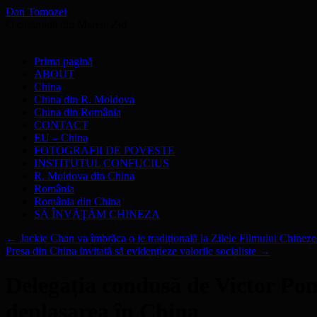
Dan Tomozei
O cărămidă din Marele Zid
Sari
Prima pagină
la
ABOUT
conținut
China
China din R. Moldova
China din România
CONTACT
EU – China
FOTOGRAFII DE POVESTE
INSTITUTUL CONFUCIUS
R. Moldova din China
România
România din China
SĂ ÎNVĂŢĂM CHINEZA
←
Jackie Chan va îmbrăca o ie tradițională la Zilele Filmului Chine
Presa din China invitată să evidențieze valorile socialiste
→
Delegația condusă de Victor Pont
deplasarea în China