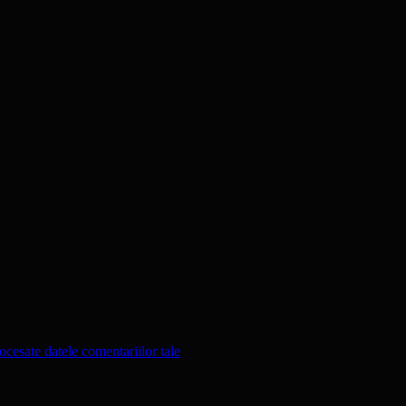
cesate datele comentariilor tale
.