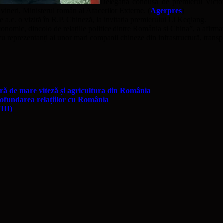
Delegația condusă de premierul Victor 
vineri, Ministerul român al Afacerilor Externe. (
Agerpres
)
a.c. o vizită în R.P. Chineză, la invitația premierului Li Keqiang.
conomic, dincolo de relațiile politice dintre România și China”, a afirma
ri cu reprezentanți ai unor mari companii chineze din infrastructură, trans
iară de mare viteză și agricultura din România
ofundarea relațiilor cu România
III)