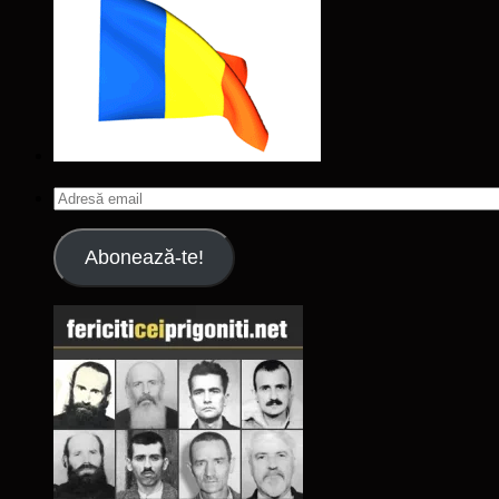
Adresă
email
Abonează-te!