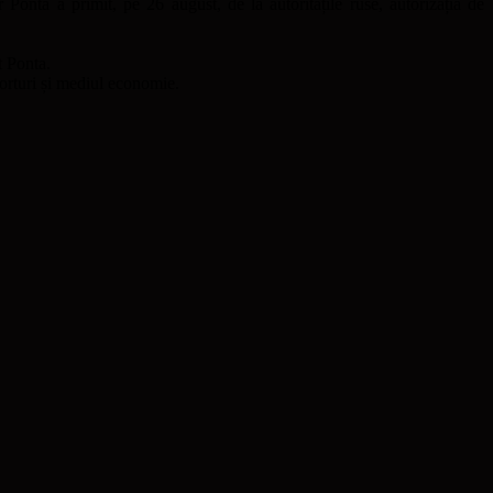
Ponta a primit, pe 26 august, de la autoritățile ruse, autorizația de
t Ponta.
porturi și mediul economie.