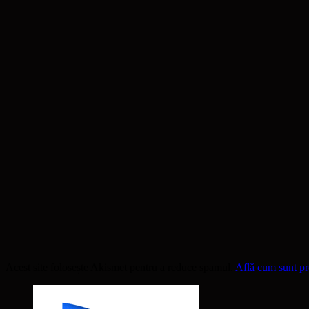
Acest site folosește Akismet pentru a reduce spamul.
Află cum sunt pro