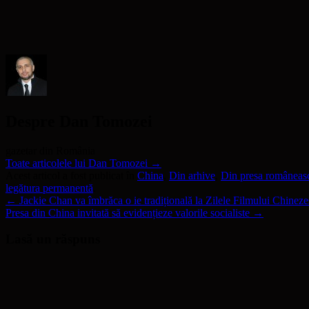
fereastră
nouă)
fereastră
prieten(Se
nouă)
nouă)
deschide
într-
o
fereastră
nouă)
Despre Dan Tomozei
gazetar din România
Toate articolele lui Dan Tomozei
→
Acest articol a fost publicat în
China
,
Din arhive
,
Din presa româneas
legătura permanentă
.
←
Jackie Chan va îmbrăca o ie tradițională la Zilele Filmului Chine
Presa din China invitată să evidențieze valorile socialiste
→
Lasă un răspuns