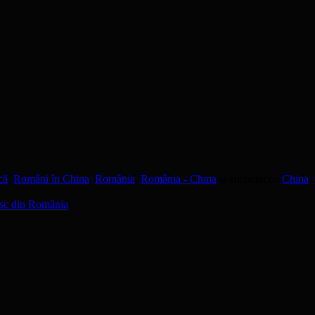
că
,
Români în China
,
România
,
România - China
și etichetat cu
China
,
zesc din România