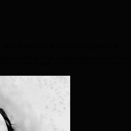
ATE, SUVERANITATE ŞI UNITATE NAŢIONALĂ!
naţionale din ultimele decenii, caracterizate printr-o continuă şi alarmant
ator sau al unei exagerate „corectitudini politice”, dar şi cu multe acţi