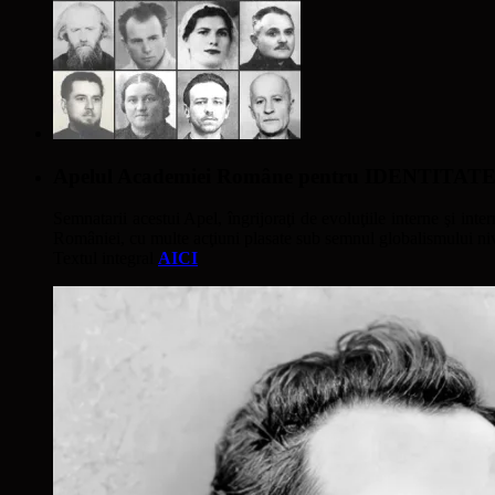
Apelul Academiei Române pentru IDENTIT
Semnatarii acestui Apel, îngrijoraţi de evoluţiile interne şi inter
României, cu multe acţiuni plasate sub semnul globalismului nivel
Textul integral
AICI