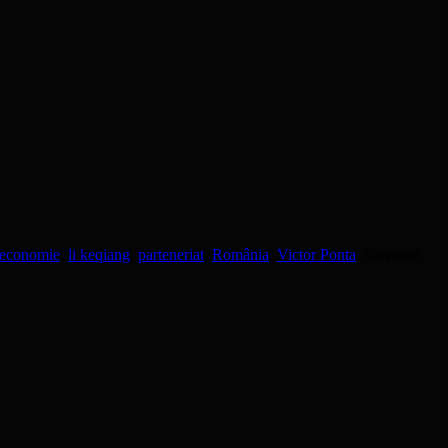
economie
,
li keqiang
,
parteneriat
,
România
,
Victor Ponta
. Salvează