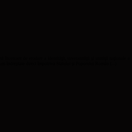
ă încercare de erodare a identităţii, suveranităţii şi unităţii naţionale a
uni îndreptate direct împotriva Statului şi Poporului Român (...)