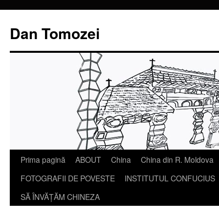
Dan Tomozei
Sari
Prima pagină
ABOUT
China
China din R. Moldova
la
FOTOGRAFII DE POVESTE
INSTITUTUL CONFUCIUS
conținut
SĂ ÎNVĂŢĂM CHINEZA