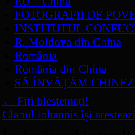
EU – China
FOTOGRAFII DE POV
INSTITUTUL CONFUC
R. Moldova din China
România
România din China
SĂ ÎNVĂŢĂM CHINE
←
Fiți blestemați!
Clanul Iohannis își aresteaz