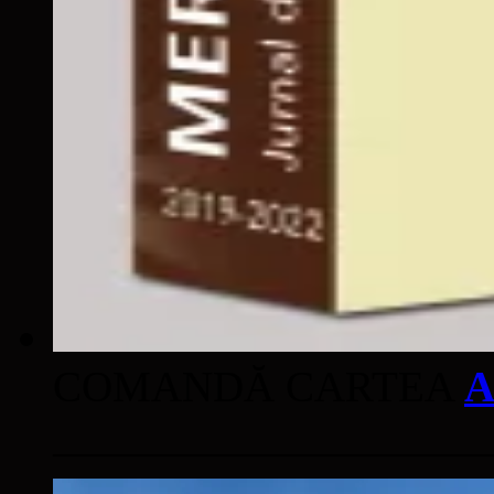
COMANDĂ CARTEA
A
____________________