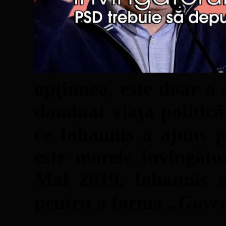
opţiunea, este doar o
dominat viaţa politic
ce Iohannis a ajuns 
este marele învingăto
Mai 2019, Iohannis a
pentru a forma „
Guver