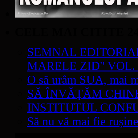
CELE MAI CITITE 2
SEMNAL EDITORIAL 
MARELE ZID" VOL. 
O să urâm SUA, mai mul
SĂ ÎNVĂŢĂM CHIN
INSTITUTUL CONF
Să nu vă mai fie rușine