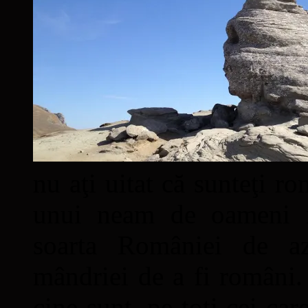
nu aţi uitat că sunteţi ro
unui neam de oameni mâ
soarta României de a
mândriei de a fi români. 
cine sunt, pe toţi cei car