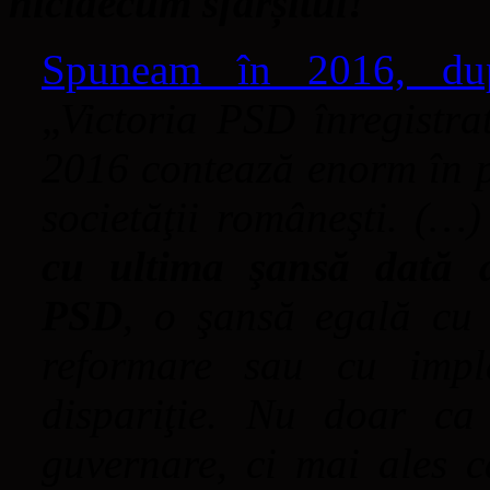
nicidecum sfârșitul!
Spuneam în 2016, după
„
Victoria PSD înregistr
2016 contează enorm în pr
societăţii româneşti. (…
cu ultima şansă dată a
PSD
, o şansă egală cu 
reformare sau cu impl
dispariţie. Nu doar ca
guvernare, ci mai ales 