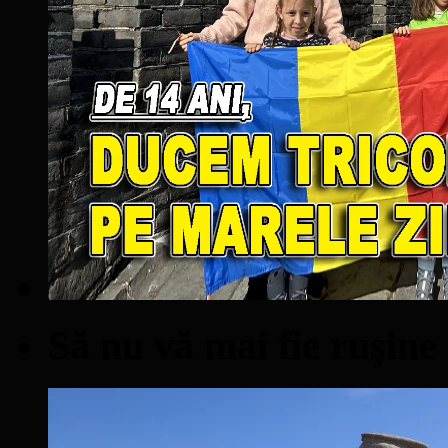
Să nu vă mai fie ruşine