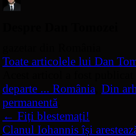
Despre Dan Tomozei
gazetar din România
Toate articolele lui Dan T
Acest articol a fost publicat
departe ... România
,
Din ar
permanentă
.
←
Fiți blestemați!
Clanul Iohannis își aresteaz