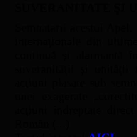
SUVERANITATE ŞI 
Semnatarii acestui Apel, î
internaţionale din ultime
continuă şi alarmantă în
suveranităţii şi unităţi
acţiuni plasate sub semn
unei exagerate „corectit
acţiuni îndreptate direc
Român (...)