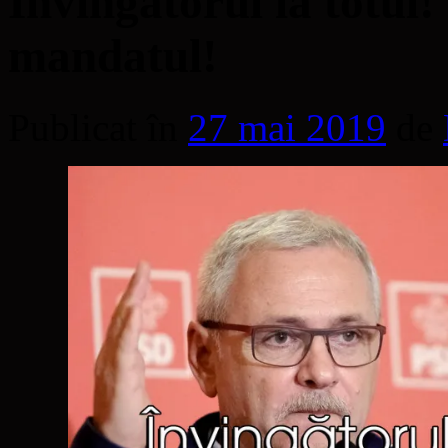
Învingătorul ia totul
mandatul!
Publicat în
27 mai 2019
de