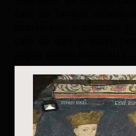
care au învăţat strâmb d
român este o mândrie şi 
care au trăit şi murit pe
popor mereu încercat! (...