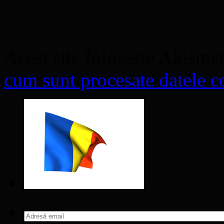
Acest site folosește Akisme
cum sunt procesate datele co
Adresă
email