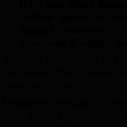
Dacă mai există decenț
trebuie ținute în f
depună mandatul ș
guvernare și alegeri an
Asta mai înseamnă și ca Li
din fruntea PSD, înaintea or
poate încheia astăzi!
Depunerea mandatului guver
viața politică și opțiunile 