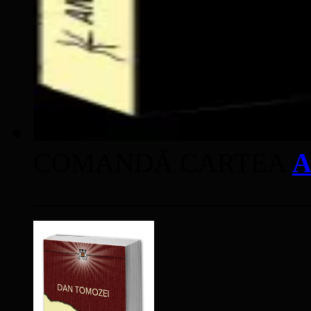
COMANDĂ CARTEA
A
____________________