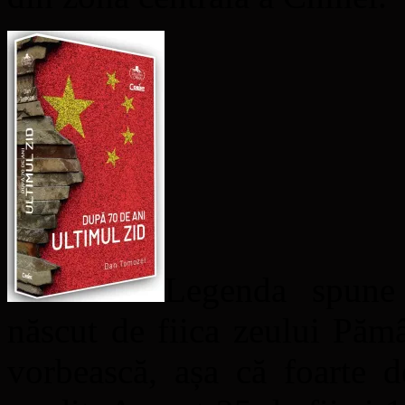
Legenda spune
născut de fiica zeului Pămâ
vorbească, așa că foarte 