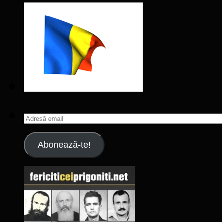
Adresă
email
Abonează-te!