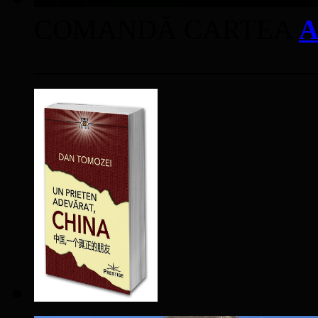
COMANDĂ CARTEA
A
____________________