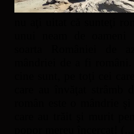
nu aţi uitat că sunteţi ro
unui neam de oameni mâ
soarta României de a
mândriei de a fi români. 
cine sunt, pe toţi cei car
care au învăţat strâmb d
român este o mândrie şi 
care au trăit şi murit pe
popor mereu încercat! (...