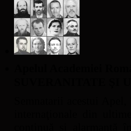
Apelul Academiei Ro
SUVERANITATE ŞI 
Semnatarii acestui Apel, î
internaţionale din ultime
continuă şi alarmantă în