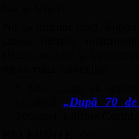
fier şi bronz.
Nu în ultimul rând, împăra
creeze literele, instrumen
sistem medical și farmaceuti
ușura viaţa oamenilor.
* Din „Cum să înțelegi
volumul
„După 70 d
Tomozei, Editura Corint,
REFERINȚE >>>