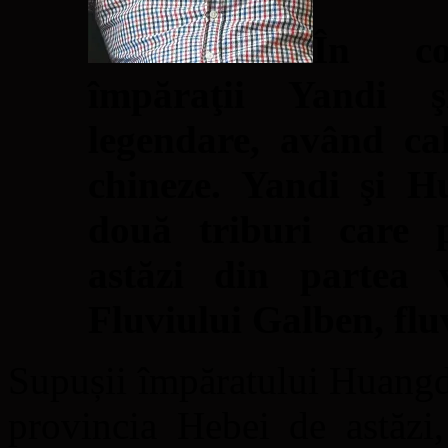
În con
împăraţii Yandi 
legendare, având cal
chineze. Yandi şi H
două triburi care 
astăzi din partea 
Fluviului Galben, flu
Supușii împăratului Huangdi
provincia Hebei de astăzi,