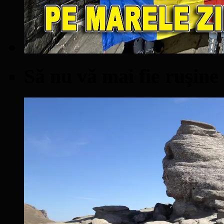
Să nu vă mai fie ruşine