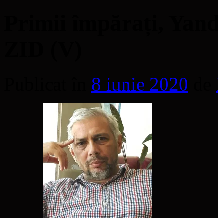
Primii împărați, Ya
ZID (V)
Publicat în
8 iunie 2020
de