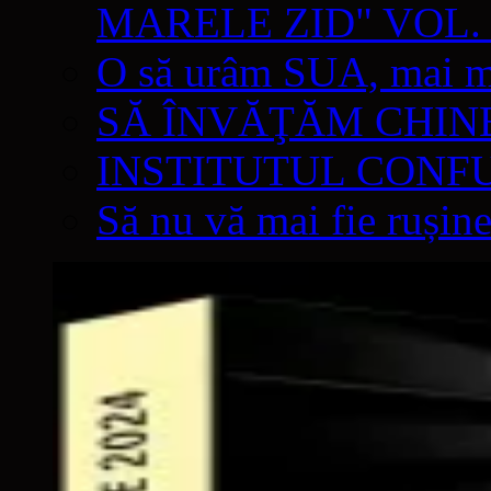
MARELE ZID" VOL. 
O să urâm SUA, mai mul
SĂ ÎNVĂŢĂM CHIN
INSTITUTUL CONF
Să nu vă mai fie rușine