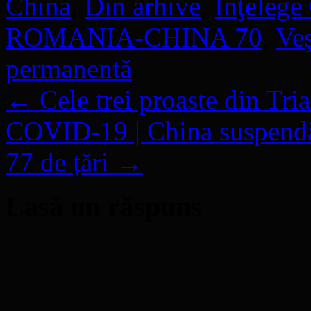
China
,
Din arhive
,
Înţelege
ROMANIA-CHINA 70
,
Veş
permanentă
.
←
Cele trei proaste din Tri
COVID-19 | China suspendă 
77 de țări
→
Lasă un răspuns