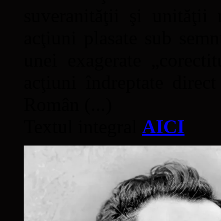
suveranităţii şi unităţi
acţiuni plasate sub semn
unei exagerate „corectit
acţiuni îndreptate direc
Român (...)
Textul integral
AICI