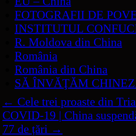
EU – China
FOTOGRAFII DE POV
INSTITUTUL CONFUC
R. Moldova din China
România
România din China
SĂ ÎNVĂŢĂM CHINE
←
Cele trei proaste din Tri
COVID-19 | China suspendă 
77 de țări
→