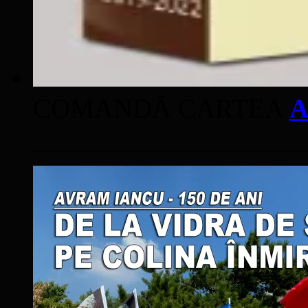
COMANDĂ CARTEA
A
____________________