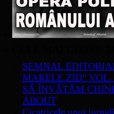
CELE MAI CITITE 2
SEMNAL EDITORIAL 
MARELE ZID" VOL. 
SĂ ÎNVĂŢĂM CHIN
ABOUT
Cicatricele unui jurnal