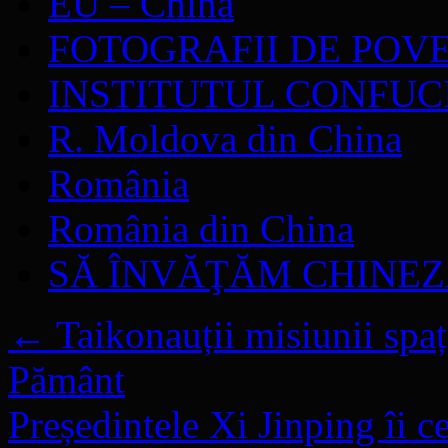
EU – China
FOTOGRAFII DE POV
INSTITUTUL CONFUC
R. Moldova din China
România
România din China
SĂ ÎNVĂŢĂM CHINE
←
Taikonauții misiunii spa
Pământ
Președintele Xi Jinping îi 