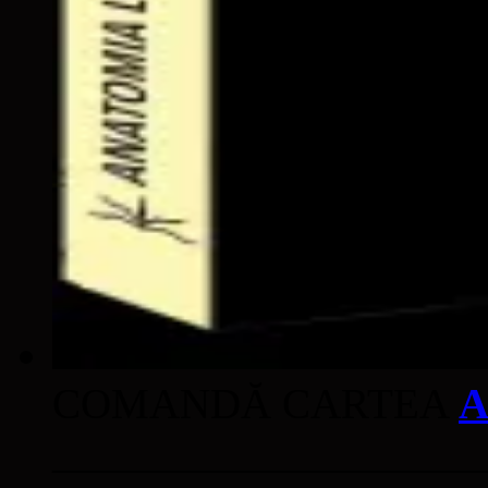
COMANDĂ CARTEA
A
____________________