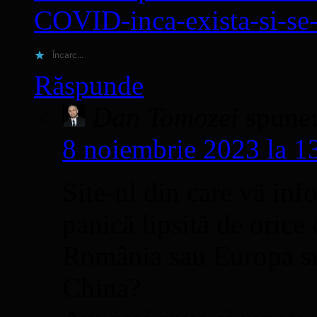
COVID-inca-exista-si-se
Încarc...
Răspunde
Dan Tomozei
spune
8 noiembrie 2023 la 1
Site-ul din care vă info
panică lipsită de orice 
România sau Europa sun
China?