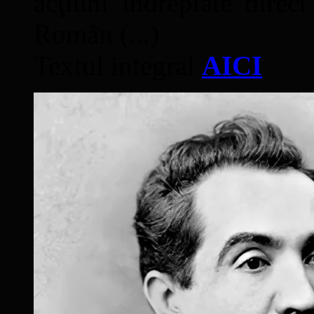
acţiuni îndreptate direc
Român (...)
Textul integral
AICI