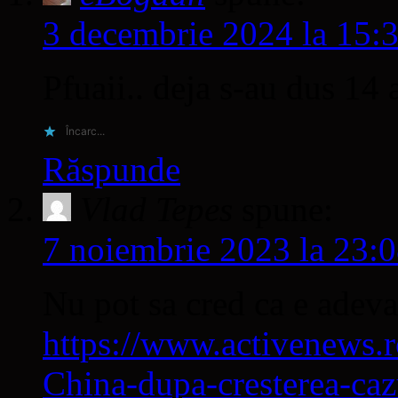
3 decembrie 2024 la 15:
Pfuaii.. deja s-au dus 14
Încarc...
Răspunde
Vlad Tepes
spune:
7 noiembrie 2023 la 23:
Nu pot sa cred ca e adeva
https://www.activenews.ro
China-dupa-cresterea-cazu