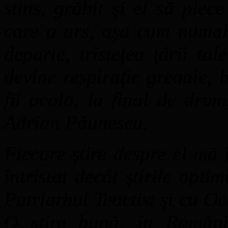
stins, grăbit şi el să ple
care a ars, aşa cum numai 
departe, tristeţea ţării ta
devine respiraţie greoaie, 
fii acolo, la final de dru
Adrian Păunescu.
Fiecare ştire despre el mă
întristat decât ştirile optim
Patriarhul Teoctist şi cu O
O ştire bună, în Români