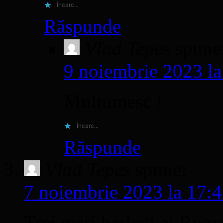
Încarc...
Răspunde
Vlad Tepes
spune
9 noiembrie 2023 la
Multumesc !
Încarc...
Răspunde
Vlad Tepes
spune:
7 noiembrie 2023 la 17:
Trei mari barbati ai Roma