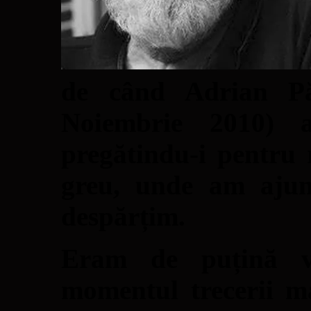
de când Adrian Pă
Noiembrie 2010) a
pregătindu-i pentru
greu, unde am ajun
despărțim.
Eram de puțină vr
momentul trecerii m