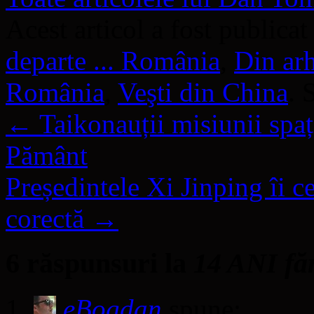
Acest articol a fost publicat
departe ... România
,
Din ar
România
,
Veşti din China
. 
←
Taikonauții misiunii spa
Pământ
Președintele Xi Jinping îi 
corectă
→
6 răspunsuri la
14 ANI f
eBogdan
spune: