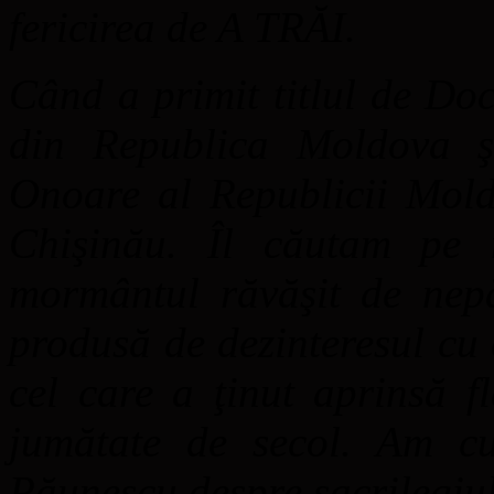
fericirea de A TRĂI.
Când a primit titlul de Do
din Repu­blica Moldova 
Onoare al Republicii Moldo
Chişinău. Îl căutam pe 
mormântul răvăşit de nepă
produsă de dezinteresul cu
cel care a ţinut aprinsă 
jumătate de secol. Am cu
Păunescu despre sacrilegiul