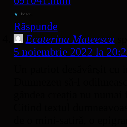
691041.html
Încarc...
Răspunde
Ecaterina Mateescu
s
5 noiembrie 2022 la 20:
Un patriot desăvârșit cu 
Dumnezeu să-l odihnească
gândea creația nu numai f
Citind textul dumneavoas
de o mini-satiră, o epigra