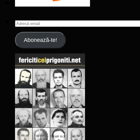
Adresă
email
Abonează-te!