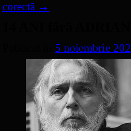
corectă
→
14 ANI fără ADRIA
Publicat în
5 noiembrie 20