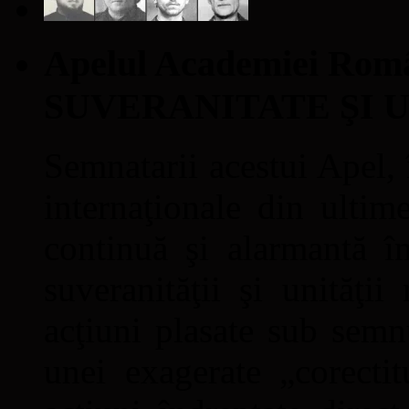
Apelul Academiei Ro
SUVERANITATE ŞI 
Semnatarii acestui Apel, î
internaţionale din ultime
continuă şi alarmantă în
suveranităţii şi unităţi
acţiuni plasate sub semn
unei exagerate „corectit