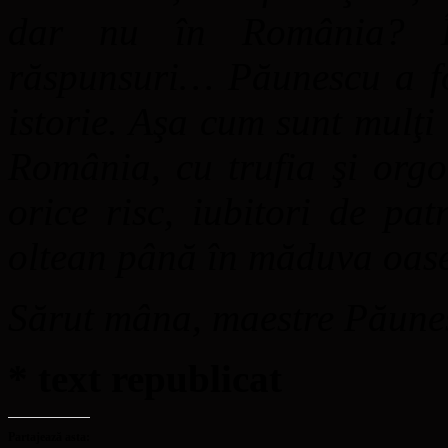
dar nu în România? În
răspunsuri… Păunescu a fos
istorie. Aşa cum sunt mulţi
România, cu trufia şi orgo
orice risc, iubitori de pat
oltean până în măduva oase
Sărut mâna, maestre Pău
* text republicat
Partajează asta: