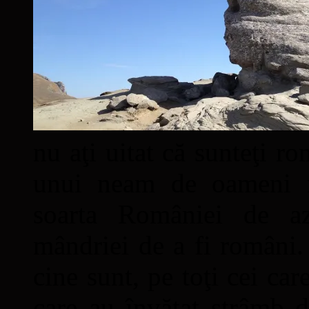
nu aţi uitat că sunteţi ro
unui neam de oameni mâ
soarta României de a
mândriei de a fi români. 
cine sunt, pe toţi cei car
care au învăţat strâmb d