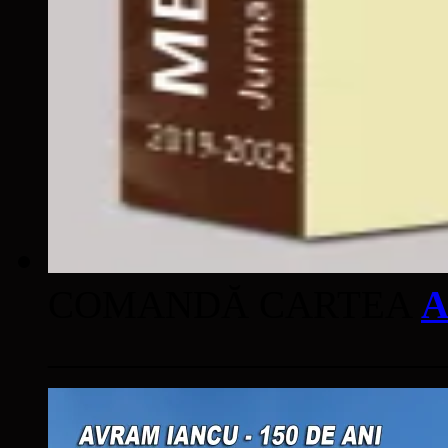
COMANDĂ CARTEA
A
____________________