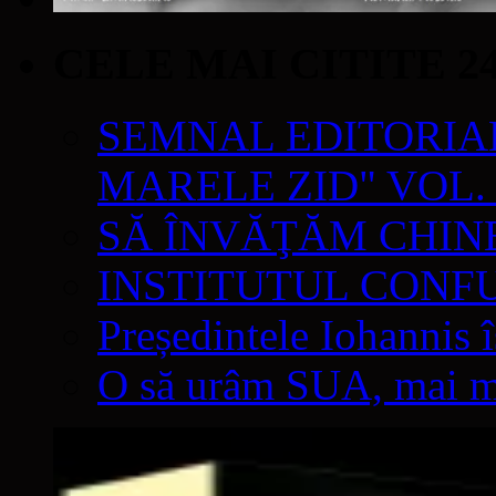
CELE MAI CITITE 2
SEMNAL EDITORIAL 
MARELE ZID" VOL. 
SĂ ÎNVĂŢĂM CHIN
INSTITUTUL CONF
Președintele Iohannis 
O să urâm SUA, mai mul