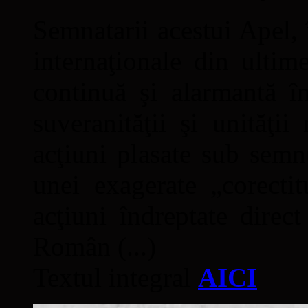
Semnatarii acestui Apel, î
internaţionale din ultime
continuă şi alarmantă în
suveranităţii şi unităţi
acţiuni plasate sub semn
unei exagerate „corectit
acţiuni îndreptate direc
Român (...)
Textul integral
AICI