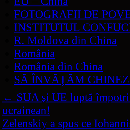
EU – China
FOTOGRAFII DE POV
INSTITUTUL CONFUC
R. Moldova din China
România
România din China
SĂ ÎNVĂŢĂM CHINE
←
SUA și UE luptă împotriv
ucrainean!
Zelenskiy a spus ce Iohanni