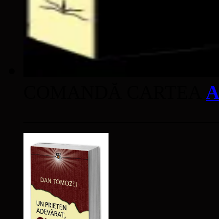
COMANDĂ CARTEA
A
____________________