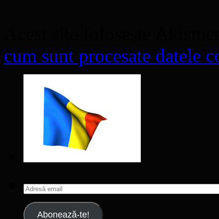
Acest site folosește Akisme
cum sunt procesate datele co
Adresă
email
Abonează-te!