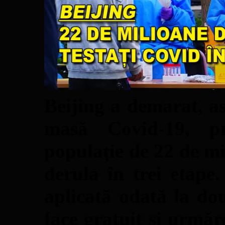
Beijing a demarat, as
masă Covid-19, pr
populație de 22 de mil
derula în trei etape.
aplicată odată la dou
face gratuit și urmăr