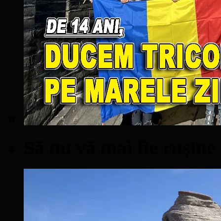
Să nu vă mai fie ruşine