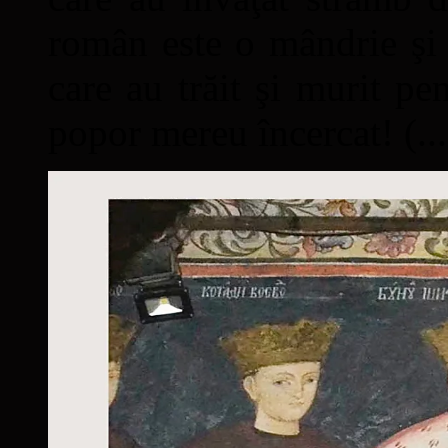
român este o mândrie şi 
care au trăit şi murit pe
popor mereu încercat! (...