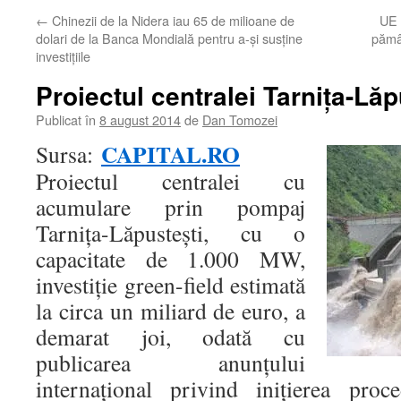
←
Chinezii de la Nidera iau 65 de milioane de
UE 
dolari de la Banca Mondială pentru a-şi susţine
pămâ
investiţiile
Proiectul centralei Tarniţa-Lă
Publicat în
8 august 2014
de
Dan Tomozei
CAPITAL.RO
Sursa:
Proiectul centralei cu
acumulare prin pompaj
Tarniţa-Lăpusteşti, cu o
capacitate de 1.000 MW,
investiţie green-field estimată
la circa un miliard de euro, a
demarat joi, odată cu
publicarea anunţului
internaţional privind iniţierea proc