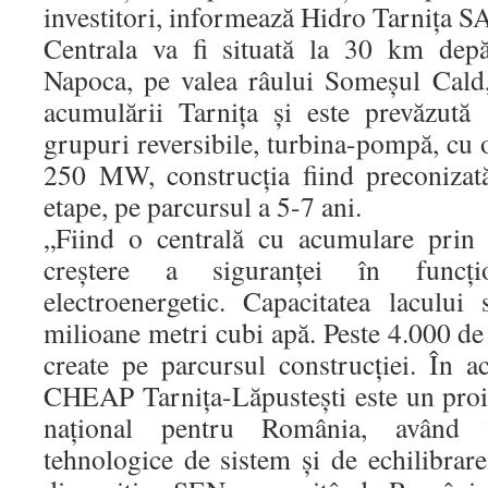
investitori, informează Hidro Tarniţa S
Centrala va fi situată la 30 km depă
Napoca, pe valea râului Someşul Cald,
acumulării Tarniţa şi este prevăzută
grupuri reversibile, turbina-pompă, cu o
250 MW, construcţia fiind preconizat
etape, pe parcursul a 5-7 ani.
„Fiind o centrală cu acumulare prin
creştere a siguranţei în funcţi
electroenergetic. Capacitatea laculu
milioane metri cubi apă. Peste 4.000 de
create pe parcursul construcţiei. În ac
CHEAP Tarniţa-Lăpusteşti este un proie
naţional pentru România, având î
tehnologice de sistem şi de echilibrar