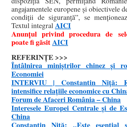
dispoziţia SEN, permiţând României
angajamentele europene şi obiectivele de
condiţii de siguranţă”, se menţione
AICI
Textul integral
Anunţul privind procedura de selec
poate fi găsit
AICI
REFERINȚE >>>
Întâlnirea miniştrilor chinez şi 
Economiei
INTERVIU | Constantin Niţă: R
intensifice relaţiile economice cu Chin
Forum de Afaceri România – China
Interesele Europei Centrale și de Es
China
Constantin Niță: „Este esenţial