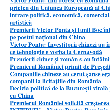
Victor Ponta: Îmi doresc ca România s
prieten din Uniunea Europeană al Chi
intrare politică, economică, comercială
artistică
Premierii Victor Ponta şi Emil Boc în
pe postul naţional din China
Victor Ponta: Investitorii chinezi au î
ce tehnologie e vorba la Cernavodă
Premierii chinez şi român s-au întâlni
Premierul României primit de Preşedi
Companiile chineze au cerut şanse egal
companii la licitaţiile din România
Decizia politică de la Bucureşti vital
cu China
Premierul României solicită creşterea 