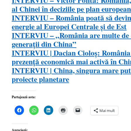
INTERVIU – Victor Ponta: România, p
al Chinei în deciziile pe plan european
INTERVIU – România poată să devină
energie al Europei Centrale şi de Est
INTERVIU – „România are multe de ofe
generaţii din China”
INTERVIU | Dacian Cioloş: România t
prezenţă economică mai activă în Ch
INTERVIU | China, singura mare pute
proiecte planetare
Partajează asta:
Dă
Dă
Dă
Dă
Dă
Mai mult
clic
clic
clic
clic
clic
pentru
pentru
pentru
pentru
pentru
a
partajare
a
a
a
partaja
pe
partaja
imprima(Se
trimite
pe
WhatsApp(Se
pe
deschide
o
Apreciază: