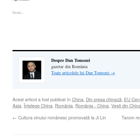
Facebook(Se
deschide
LinkedIn(Se
într-
legătură
deschide
într-
deschide
o
prin
într-
o
într-
fereastră
email
Încarc...
o
fereastră
o
nouă)
unui
fereastră
nouă)
fereastră
prieten(Se
nouă)
nouă)
deschide
într-
o
fereastră
nouă)
Despre Dan Tomozei
gazetar din România
Toate articolele lui Dan Tomozei
→
Acest articol a fost publicat în
China
,
Din presa chineză
,
EU Cent
Asia
,
Înţelege China
,
România
,
România - China
,
Veşti din Chin
←
Cultura vinului românesc promovată la Ji Lin
Tarom rei