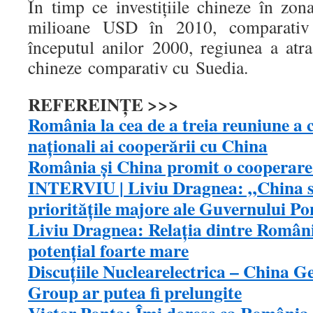
În timp ce investiţiile chineze în z
milioane USD în 2010, comparativ
începutul anilor 2000, regiunea a atra
chineze comparativ cu Suedia.
REFEREINŢE >>>
România la cea de a treia reuniune a 
naționali ai cooperării cu China
România şi China promit o cooperare
INTERVIU | Liviu Dragnea: „China se
prioritățile majore ale Guvernului Po
Liviu Dragnea: Relația dintre Români
potențial foarte mare
Discuțiile Nuclearelectrica – China 
Group ar putea fi prelungite