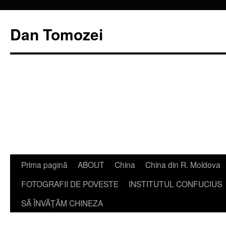
Dan Tomozei
Sari
Prima pagină
ABOUT
China
China din R. Moldova
la
FOTOGRAFII DE POVESTE
INSTITUTUL CONFUCIUS
conținut
SĂ ÎNVĂŢĂM CHINEZA