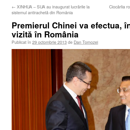
←
XINHUA – SUA au inaugurat lucrările la
Ciocârlia r
sistemul antirachetă din România
Premierul Chinei va efectua, î
vizită în România
Publicat în
29 octombrie 2013
de
Dan Tomozei