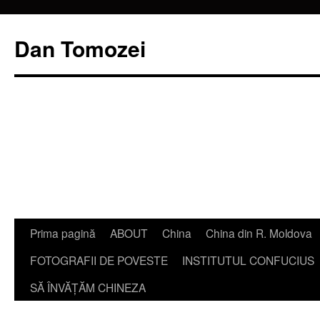
Dan Tomozei
Sari
Prima pagină
ABOUT
China
China din R. Moldova
la
FOTOGRAFII DE POVESTE
INSTITUTUL CONFUCIUS
conținut
SĂ ÎNVĂŢĂM CHINEZA