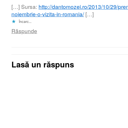
[…] Sursa:
http://dantomozei.ro/2013/10/29/prem
noiembrie-o-vizita-in-romania/
[…]
Încarc...
Răspunde
Lasă un răspuns