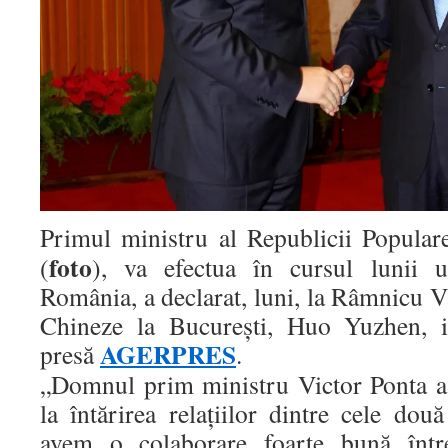
Primul ministru al Republicii Popula
foto
(
), va efectua în cursul lunii 
România, a declarat, luni, la Râmnicu 
Chineze la București, Huo Yuzhen, i
AGERPRES
presă
.
„Domnul prim ministru Victor Ponta a 
la întărirea relațiilor dintre cele do
avem o colaborare foarte bună într