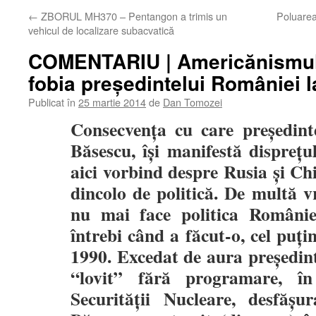
←
ZBORUL MH370 – Pentangon a trimis un
Poluarea
vehicul de localizare subacvatică
COMENTARIU | Americănismul 
fobia preşedintelui României l
Publicat în
25 martie 2014
de
Dan Tomozei
Consecvenţa cu care președint
Băsescu, îşi manifestă dispreţu
aici vorbind despre Rusia şi Chi
dincolo de politică. De multă 
nu mai face politica Românie
întrebi când a făcut-o, cel puţ
1990. Excedat de aura preşedint
“lovit” fără programare, în
Securităţii Nucleare, desfăş