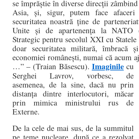
se împrăştie în diverse direcţii zâmbind p
Asia, şi, sigur, putem face afaceri
securitatea noastră ţine de parteneriat
Unite şi de apartenenţa la NATO (
Strategic pentru secolul XXI cu Statele
doar securitatea militară, îmbracă şi
economiei româneşti, numai că acum a
Imaginile
…” – (Traian Băsescu).
cu
Serghei Lavrov, vorbesc, de
asemenea, de la sine, dacă nu prin
distanţa dintre interlocutori, măcar
prin mimica ministrului rus de
Externe.
De la cele de mai sus, de la summitul
pe teme nucleare, după ce a rezolvat