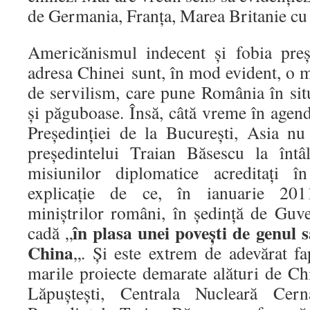
de Germania, Franţa, Marea Britanie cu
Americănismul indecent şi fobia preş
adresa Chinei sunt, în mod evident, o ma
de servilism, care pune România în sit
şi păguboase. Însă, câtă vreme în agend
Președinţiei de la București, Asia nu 
preşedintelui Traian Băsescu la întâ
misiunilor diplomatice acreditaţi
explicație de ce, în ianuarie 201
miniştrilor români, în şedinţă de Guve
în plasa unei poveşti de genul 
cadă „
China
„. Şi este extrem de adevărat fap
marile proiecte demarate alături de Ch
Lăpuşteşti, Centrala Nucleară Cern