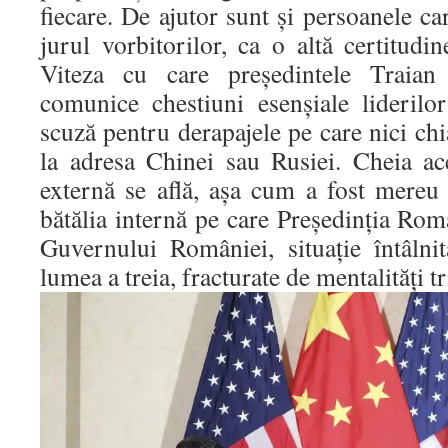
fiecare. De ajutor sunt şi persoanele ca
jurul vorbitorilor, ca o altă certitudin
Viteza cu care preşedintele Traian
comunice chestiuni esenşiale liderilo
scuză pentru derapajele pe care nici ch
la adresa Chinei sau Rusiei. Cheia ace
externă se află, aşa cum a fost mereu 
bătălia internă pe care Preşedinţia Ro
Guvernului României, situaţie întâlni
lumea a treia, fracturate de mentalităţi tr