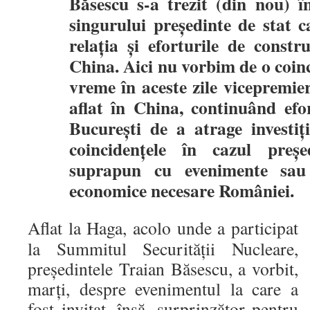
Băsescu s-a trezit (din nou) în
singurului preşedinte de stat c
relaţia şi eforturile de constr
China. Aici nu vorbim de o coin
vreme în aceste zile vicepremie
aflat în China, continuând efo
Bucureşti de a atrage investiţ
coincidenţele în cazul preşe
suprapun cu evenimente sau 
economice necesare României.
Aflat la Haga, acolo unde a participat
la Summitul Securităţii Nucleare,
preşedintele Traian Băsescu, a vorbit,
marţi, despre evenimentul la care a
fost invitat, însă, surprinzător pentru