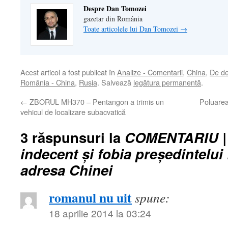
nouă)
Despre Dan Tomozei
gazetar din România
Toate articolele lui Dan Tomozei
→
Acest articol a fost publicat în
Analize - Comentarii
,
China
,
De de
România - China
,
Rusia
. Salvează
legătura permanentă
.
←
ZBORUL MH370 – Pentangon a trimis un
Poluarea
vehicul de localizare subacvatică
3 răspunsuri la
COMENTARIU | 
indecent şi fobia preşedintelui
adresa Chinei
romanul nu uit
spune:
18 aprilie 2014 la 03:24