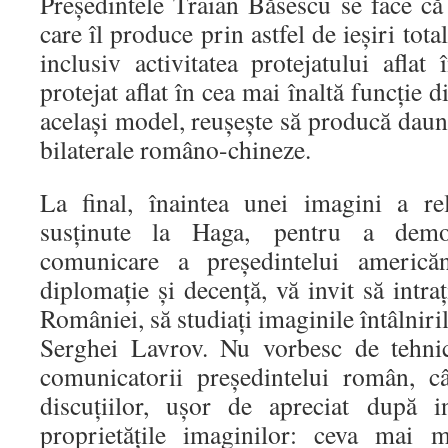
Preşedintele Traian Băsescu se face că
care îl produce prin astfel de ieşiri tota
inclusiv activitatea protejatului aflat
protejat aflat în cea mai înaltă funcţie 
acelaşi model, reuşeşte să producă daune
bilaterale româno-chineze.
La final, înaintea unei imagini a r
susţinute la Haga, pentru a demon
comunicare a preşedintelui americă
diplomaţie şi decenţă, vă invit să intraţ
României, să studiaţi imaginile întâlnir
Serghei Lavrov. Nu vorbesc de tehnic
comunicatorii preşedintelui român, c
discuţiilor, uşor de apreciat după i
proprietăţile imaginilor: ceva mai 