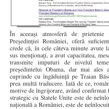
În aceeaşi atmosferă de prietenie şi
Preşedinţiei României, oferă suficie
crede că, în cele câteva minute avute l
sus menţionaţi, a avut capacitatea, mes
transmite imputuri de nivelul temel
preşedintelui Obama, dar mai ales a
cuprinde cu îngăduinţă pe Traian Băs
prea multă traducere. Iată de ce, român
motive de îngrijorare, având confirmat f
strategic cu Statele Unite este de neînl
naţională a României, este de neînlocuit