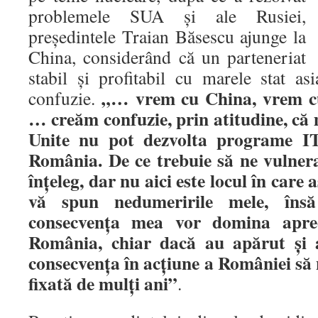
problemele SUA şi ale Rusiei,
preşedintele Traian Băsescu ajunge la
China, considerând că un parteneriat
stabil şi profitabil cu marele stat as
„… vrem cu China, vrem cu
confuzie.
… creăm confuzie, prin atitudine, că 
Unite nu pot dezvolta programe IT
România. De ce trebuie să ne vulner
înţeleg, dar nu aici este locul în care 
vă spun nedumeririle mele, îns
consecvenţa mea vor domina apreci
România, chiar dacă au apărut şi a
consecvenţa în acţiune a României să 
fixată de mulţi ani”
.