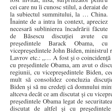
cei care nu îi cunosc stilul, a deraiat de
la subiectul summitului, la … China.
Înainte de a intra în context, apreciez
necesară sublinierea încadrării făcute
de Băsescu discuţiei avute cu
preşedintele Barack Obama, cu
vicepreşedintele John Biden, ministrul 
Lavrov etc.: „… A fost şi o coincidenţă 
cu preşedintele Obama, am avut o discu
regiunii, cu vicepreşedintele Biden, ce
mult să consolidez concluzia discuţi
Biden şi să nu credeţi că domnului min
altceva decât ce am discutat şi cu vicep
preşedintele Obama legat de securitate
discutat de altfel şi cu preşedint