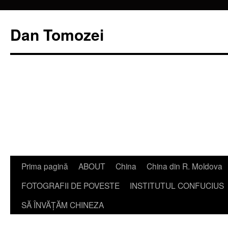
Dan Tomozei
Sari
Prima pagină
ABOUT
China
China din R. Moldova
la
FOTOGRAFII DE POVESTE
INSTITUTUL CONFUCIUS
conținut
SĂ ÎNVĂŢĂM CHINEZA