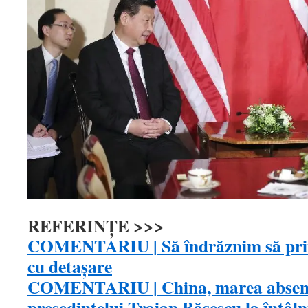
REFERINŢE >>>
COMENTARIU | Să îndrăznim să priv
cu detaşare
COMENTARIU | China, marea absentă
preşedintelui Traian Băsescu la întâln