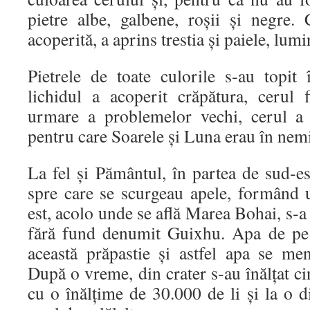
pietre albe, galbene, roşii şi negre.
acoperită, a aprins trestia şi paiele, lu
Pietrele de toate culorile s‑au topit 
lichidul a acoperit crăpătura, cerul f
urmare a problemelor vechi, cerul a 
pentru care Soarele şi Luna erau în nem
La fel și Pământul, în partea de sud‑e
spre care se scurgeau apele, formând 
est, acolo unde se află Marea Bohai, s‑a
fără fund denumit Guixhu. Apa de pe
această prăpastie şi astfel apa se men
După o vreme, din crater s‑au înălțat cin
cu o înălţime de 30.000 de li şi la o d