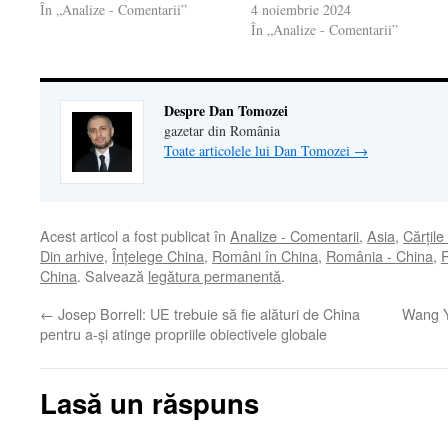
În „Analize - Comentarii”
4 noiembrie 2024
În „Analize - Comentarii”
Despre Dan Tomozei
gazetar din România
Toate articolele lui Dan Tomozei
→
Acest articol a fost publicat în
Analize - Comentarii
,
Asia
,
Cărţile
Din arhive
,
Înţelege China
,
Români în China
,
România - China
,
China
. Salvează
legătura permanentă
.
←
Josep Borrell: UE trebuie să fie alături de China
Wang Yi
pentru a-și atinge propriile obiectivele globale
Lasă un răspuns