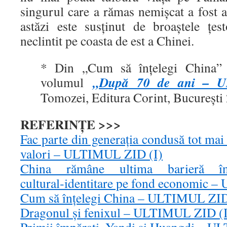
singurul care a rămas nemişcat a fost al
astăzi este susţinut de broaştele ţes
neclintit pe coasta de est a Chinei.
* Din „Cum să înțelegi China” (
„După 70 de ani – 
volumul
Tomozei, Editura Corint, București
REFERINȚE >>>
Fac parte din generaţia condusă tot mai 
valori – ULTIMUL ZID (I)
China rămâne ultima barieră în 
cultural‑identitare pe fond economic 
Cum să înțelegi China – ULTIMUL ZID
Dragonul și fenixul – ULTIMUL ZID (