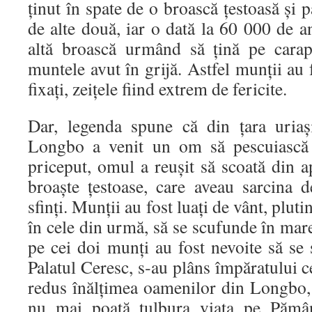
ţinut în spate de o broască ţestoasă şi p
de alte două, iar o dată la 60 000 de a
altă broască urmând să țină pe carap
muntele avut în grijă. Astfel munţii au 
fixaţi, zeiţele fiind extrem de fericite.
Dar, legenda spune că din ţara uriaş
Longbo a venit un om să pescuiască
priceput, omul a reuşit să scoată din a
broaşte ţestoase, care aveau sarcina 
sfinţi. Munţii au fost luaţi de vânt, plut
în cele din urmă, să se scufunde în mare
pe cei doi munţi au fost nevoite să se 
Palatul Ceresc, s‑au plâns împăratului ce
redus înălţimea oamenilor din Longbo, 
nu mai poată tulbura viaţa pe Pămân