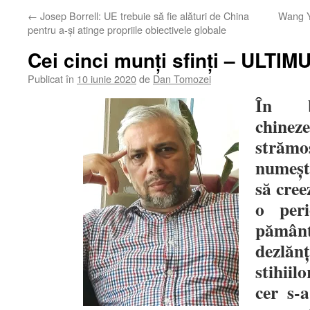
←
Josep Borrell: UE trebuie să fie alături de China
Wang Yi
pentru a-și atinge propriile obiectivele globale
Cei cinci munţi sfinţi – ULTIMU
Publicat în
10 iunie 2020
de
Dan Tomozei
În b
chine
străm
numeşt
să cree
o peri
pămâ
dezlănţ
stihiil
cer s‑