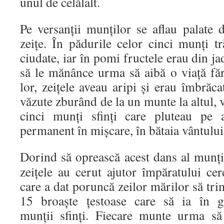
unul de celălalt.
Pe versanţii munţilor se aflau palate 
zeiţe. În pădurile celor cinci munţi t
ciudate, iar în pomi fructele erau din ja
să le mănânce urma să aibă o viaţă făr
lor, zeiţele aveau aripi și erau îmbrăca
văzute zburând de la un munte la altul, v
cinci munţi sfinţi care pluteau pe a
permanent în mișcare, în bătaia vântului
Dorind să oprească acest dans al munți
zeiţele au cerut ajutor împăratului cer
care a dat poruncă zeilor mărilor să tri
15 broaşte ţestoase care să ia în gr
munţii sfinţi. Fiecare munte urma să