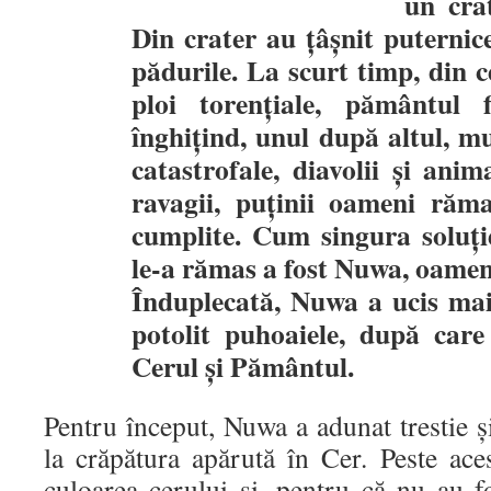
un cra
Din crater au ţâşnit puternic
pădurile. La scurt timp, din 
ploi torențiale, pământul 
înghiţind, unul după altul, mun
catastrofale, diavolii și anim
ravagii, puținii oameni răma
cumplite. Cum singura soluți
le‑a rămas a fost Nuwa, oameni
Înduplecată, Nuwa a ucis mai 
potolit puhoaiele, după care
Cerul şi Pământul.
Pentru început, Nuwa a adunat trestie şi
la crăpătura apărută în Cer. Peste ace
culoarea cerului și, pentru că nu au fo