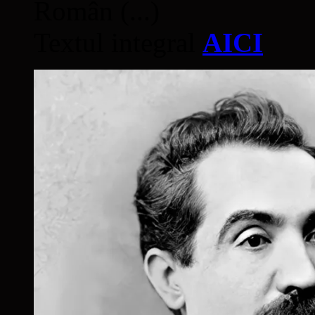
Român (...)
Textul integral
AICI