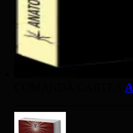
COMANDĂ CARTEA
A
____________________