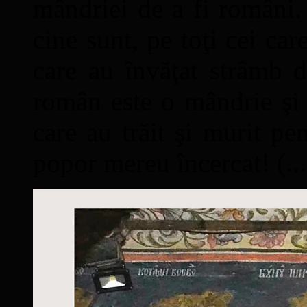
mândriei de a fi români. 
cine sunt, pe toţi cei car
care au învăţat strâmb d
român este o mândrie şi 
care au trăit şi murit pe
popor mereu încercat! (...