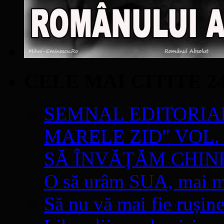
CELE MAI CITITE 2
SEMNAL EDITORIAL 
MARELE ZID" VOL. 
SĂ ÎNVĂŢĂM CHIN
O să urâm SUA, mai mul
Să nu vă mai fie rușine