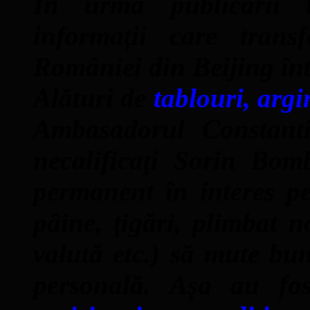
În urma publicării t
informații care tran
României din Beijing înt
Alături de
tablouri, argi
Ambasadorul Constanti
necalificați Sorin Bom
permanent în interes p
pâine, țigări, plimbat 
valută etc.) să mute bu
personală. Așa au fo