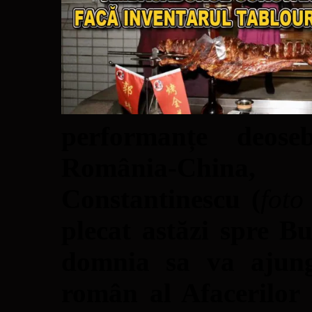
performanțe deoseb
România-China,
Constantinescu (
foto
plecat astăzi spre B
domnia sa va ajunge
român al Afacerilor