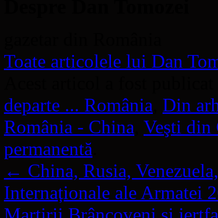
Despre Dan Tomozei
gazetar din România
Toate articolele lui Dan T
Acest articol a fost publicat
departe ... România
,
Din ar
România - China
,
Veşti din
permanentă
.
←
China, Rusia, Venezuela,
Internaționale ale Armatei 
Martirii Brâncoveni și jert