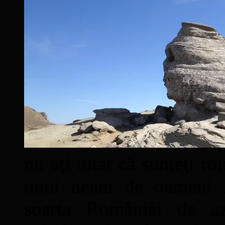
nu aţi uitat că sunteţi ro
unui neam de oameni mâ
soarta României de a