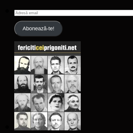
Adresă
email
Abonează-te!