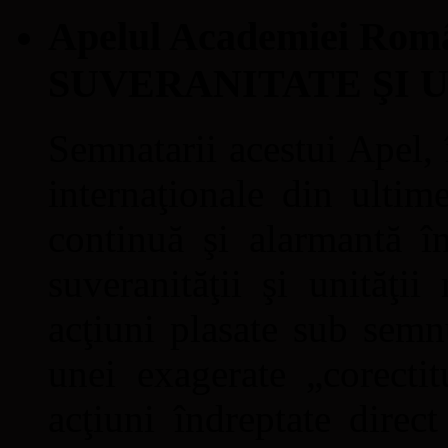
Apelul Academiei Ro
SUVERANITATE ŞI 
Semnatarii acestui Apel, î
internaţionale din ultime
continuă şi alarmantă în
suveranităţii şi unităţi
acţiuni plasate sub semn
unei exagerate „corectit
acţiuni îndreptate direc