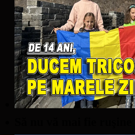
Să nu vă mai fie ruşine