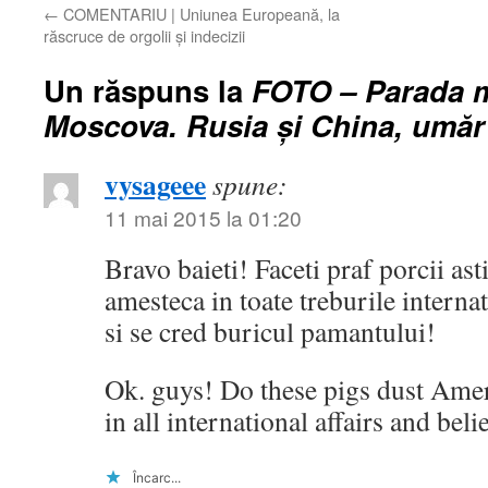
←
COMENTARIU | Uniunea Europeană, la
răscruce de orgolii şi indecizii
Un răspuns la
FOTO – Parada mi
Moscova. Rusia și China, umăr
vysageee
spune:
11 mai 2015 la 01:20
Bravo baieti! Faceti praf porcii ast
amesteca in toate treburile interna
si se cred buricul pamantului!
Ok. guys! Do these pigs dust Ame
in all international affairs and beli
Încarc...