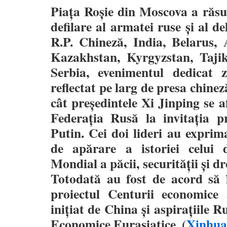
Piața Roșie din Moscova a răsun
defilare al armatei ruse și al de
R.P. Chineză, India, Belarus, 
Kazakhstan, Kyrgyzstan, Taji
Serbia, evenimentul dedicat 
reflectat pe larg de presa chinez
cât președintele Xi Jinping se af
Federația Rusă la invitația pr
Putin. Cei doi lideri au exprim
de apărare a istoriei celui 
Mondial a păcii, securității și dr
Totodată au fost de acord să în
proiectul Centurii economice
inițiat de China și aspirațiile R
Economice Eurasiatice. (
Xinhua