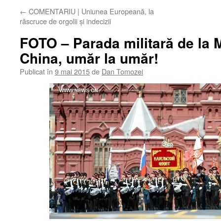
←
COMENTARIU | Uniunea Europeană, la
răscruce de orgolii şi indecizii
FOTO – Parada militară de la 
China, umăr la umăr!
Publicat în
9 mai 2015
de
Dan Tomozei