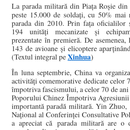
La parada militară din Piața Roșie din
peste 15.000 de soldați, cu 50% mai 
parada din 2010. Prin fața oficialilor 
194 unități mecanizate și echipam
prezentate în premieră. De asemenea, l
143 de avioane și elicoptere aparținând
Xinhua
(Textul integral pe
)
În luna septembrie, China va organiza
activităţi comemorative dedicate celor 7
împotriva fascismului, a celor 70 de ani
Poporului Chinez Împotriva Agresiunii
importantă paradă militară. Yin Zhuo, 
Naţional al Conferinţei Consultative Po
a apreciat că parada militară are o d