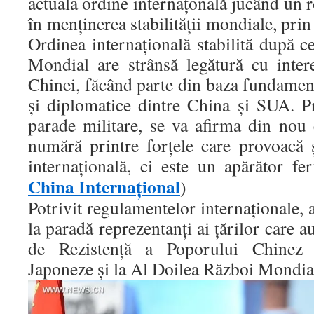
actuala ordine internaţonală jucând un 
în menţinerea stabilităţii mondiale, prin
Ordinea internaţională stabilită după 
Mondial are strânsă legătură cu intere
Chinei, făcând parte din baza fundamenta
şi diplomatice dintre China şi SUA. Pr
parade militare, se va afirma din nou
numără printre forţele care provoacă
internaţională, ci este un apărător fer
China Internațional
)
Potrivit regulamentelor internaţionale, 
la paradă reprezentanţi ai ţărilor care a
de Rezistenţă a Poporului Chinez 
Japoneze şi la Al Doilea Război Mondial, 