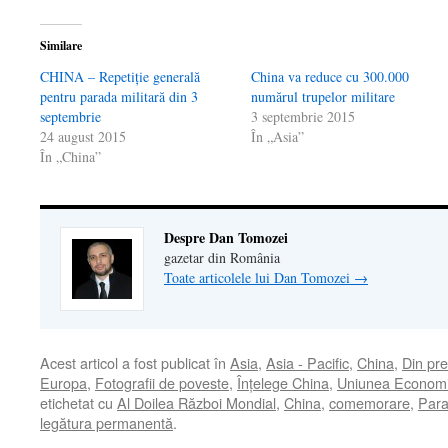
Similare
CHINA – Repetiţie generală
China va reduce cu 300.000
pentru parada militară din 3
numărul trupelor militare
septembrie
3 septembrie 2015
24 august 2015
În „Asia”
În „China”
Despre Dan Tomozei
gazetar din România
Toate articolele lui Dan Tomozei
→
Acest articol a fost publicat în
Asia
,
Asia - Pacific
,
China
,
Din pr
Europa
,
Fotografii de poveste
,
Înţelege China
,
Uniunea Economi
etichetat cu
Al Doilea Război Mondial
,
China
,
comemorare
,
Para
legătura permanentă
.