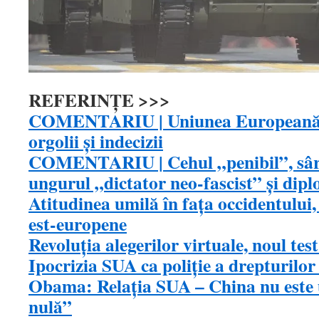
REFERINȚE >>>
COMENTARIU | Uniunea Europeană, 
orgolii şi indecizii
COMENTARIU | Cehul „penibil”, sârb
ungurul „dictator neo-fascist” şi dip
Atitudinea umilă în faţa occidentului, 
est-europene
Revoluția alegerilor virtuale, noul tes
Ipocrizia SUA ca poliţie a drepturilo
Obama: Relația SUA – China nu este
nulă”