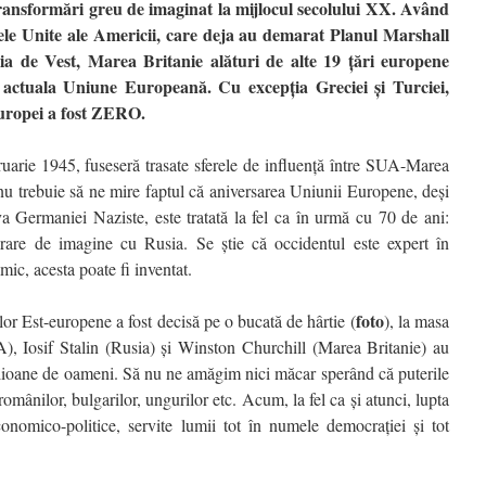
ransformări greu de imaginat la mijlocul secolului XX. Având
tele Unite ale Americii, care deja au demarat Planul Marshall
a de Vest, Marea Britanie alături de alte 19 ţări europene
 actuala Uniune Europeană. Cu excepţia Greciei şi Turciei,
Europei a fost ZERO.
ruarie 1945, fuseseră trasate sferele de influenţă între SUA-Marea
i nu trebuie să ne mire faptul că aniversarea Uniunii Europene, deşi
a Germaniei Naziste, este tratată la fel ca în urmă cu 70 de ani:
urare de imagine cu Rusia. Se ştie că occidentul este expert în
mic, acesta poate fi inventat.
foto
lor Est-europene a fost decisă pe o bucată de hârtie (
), la masa
), Iosif Stalin (Rusia) şi Winston Churchill (Marea Britanie) au
ilioane de oameni. Să nu ne amăgim nici măcar sperând că puterile
românilor, bulgarilor, ungurilor etc. Acum, la fel ca şi atunci, lupta
onomico-politice, servite lumii tot în numele democraţiei şi tot