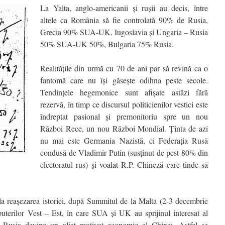
La Yalta, anglo-americanii şi ruşii au decis, între
altele ca România să fie controlată 90% de Rusia,
Grecia 90% SUA-UK, Iugoslavia şi Ungaria – Rusia
50% SUA-UK 50%, Bulgaria 75% Rusia.
Realităţile din urmă cu 70 de ani par să revină ca o
fantomă care nu îşi găseşte odihna peste secole.
Tendinţele hegemonice sunt afişate astăzi fără
rezervă, în timp ce discursul politicienilor vestici este
îndreptat pasional şi premonitoriu spre un nou
Război Rece, un nou Război Mondial. Ţinta de azi
nu mai este Germania Nazistă, ci Federaţia Rusă
condusă de Vladimir Putin (susţinut de pest 80% din
electoratul rus) şi voalat R.P. Chineză care tinde să
la reaşezarea istoriei, după Summitul de la Malta (2-3 decembrie
puterilor Vest – Est, în care SUA şi UK au sprijinul interesat al
r Rusia devine un aliat motivat economic al Chinei. Astfel se