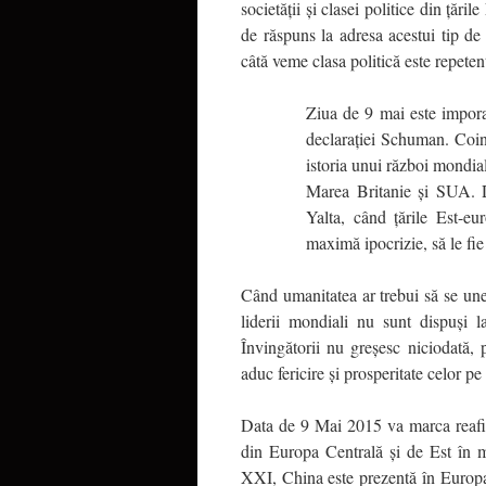
societăţii şi clasei politice din ţăr
de răspuns la adresa acestui tip de 
câtă veme clasa politică este repeten
Ziua de 9 mai este impo
declaraţiei Schuman. Coinc
istoria unui război mondial
Marea Britanie şi SUA. Du
Yalta, când ţările Est-e
maximă ipocrizie, să le fie 
Când umanitatea ar trebui să se u
liderii mondiali nu sunt dispuşi la
Învingătorii nu greşesc niciodată, 
aduc fericire şi prosperitate celor pe
Data de 9 Mai 2015 va marca reafirm
din Europa Centrală şi de Est în m
XXI, China este prezentă în Europa m