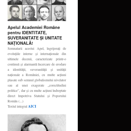
Apelul Academiei Române
pentru IDENTITATE,
SUVERANITATE ŞI UNITATE
NAŢIONALĂ!
Semnatarii acestui Apel, îngrijoraţi de
evoluţiile interne şi internaţionale din
ultimele decenii, caracterizate printr-o
continuă şi alarmantă încercare de erodare
a identităţii, suveranităţii şi unităţii
naţionale a României, cu multe acţiuni
plasate sub semnul globalismului nivelator
sau al unei exagerate „corectitudini
politice”, dar şi cu multe acţiuni îndreptate
direct împotriva Statului şi Poporului
Român (...)
Textul integral
AICI