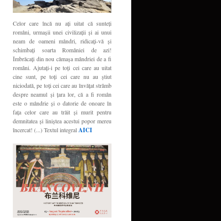
Celor care încă nu aţi uitat că sunteţi
români, urmaşii unei civilizaţii şi ai unui
neam de oameni mândri, ridicaţi-vă şi
schimbaţi soarta României de azi!
Îmbrăcaţi din nou cămaşa mândriei de a fi
români. Ajutaţi-i pe toţi cei care au uitat
cine sunt, pe toţi cei care nu au ştiut
niciodată, pe toţi cei care au învăţat strâmb
despre neamul şi ţara lor, că a fi român
este o mândrie şi o datorie de onoare în
faţa celor care au trăit şi murit pentru
demnitatea şi liniştea acestui popor mereu
încercat! (...) Textul integral
AICI