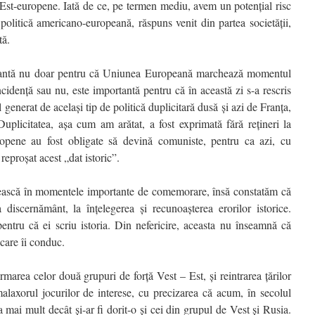
ile Est-europene. Iată de ce, pe termen mediu, avem un potenţial risc
politică americano-europeană, răspuns venit din partea societăţii,
tă.
rantă nu doar pentru că Uniunea Europeană marchează momentul
idenţă sau nu, este importantă pentru că în această zi s-a rescris
 generat de acelaşi tip de politică duplicitară dusă şi azi de Franţa,
plicitatea, aşa cum am arătat, a fost exprimată fără reţineri la
uropene au fost obligate să devină comuniste, pentru ca azi, cu
reproşat acest „dat istoric”.
nească în momentele importante de comemorare, însă constatăm că
 discernământ, la înțelegerea şi recunoaşterea erorilor istorice.
pentru că ei scriu istoria. Din nefericire, aceasta nu înseamnă că
 care îi conduc.
area celor două grupuri de forţă Vest – Est, şi reintrarea ţărilor
alaxorul jocurilor de interese, cu precizarea că acum, în secolul
ai mult decât şi-ar fi dorit-o şi cei din grupul de Vest şi Rusia.