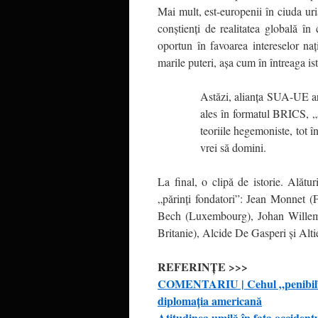
Mai mult, est-europenii în ciuda uri
conştienţi de realitatea globală în 
oportun în favoarea intereselor naţ
marile puteri, aşa cum în întreaga is
Astăzi, alianţa SUA-UE are
ales în formatul BRICS, „a
teoriile hegemoniste, tot î
vrei să domini.
La final, o clipă de istorie. Ală
„părinţi fondatori”: Jean Monnet 
Bech (Luxembourg), Johan Willem
Britanie), Alcide De Gasperi și Alti
REFERINȚE >>>
COMENTARIU | Cehul „penibil”, s
diplomația americană
Atitudinea umilă în faţa occidentu