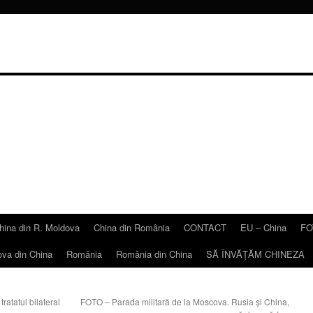
hina din R. Moldova
China din România
CONTACT
EU – China
FO
ova din China
România
România din China
SĂ ÎNVĂŢĂM CHINEZA
ratatul bilateral
FOTO – Parada militară de la Moscova. Rusia și China,