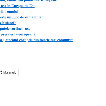
l test în Europa de Est
rilor omului
este un „joc de sumă nulă”
ia Nuland?
patele cortinei ruse
 presa est – europeană
inei, atacând corupţia din fostele ţări comuniste
Mai mult
ră
n(Se
de