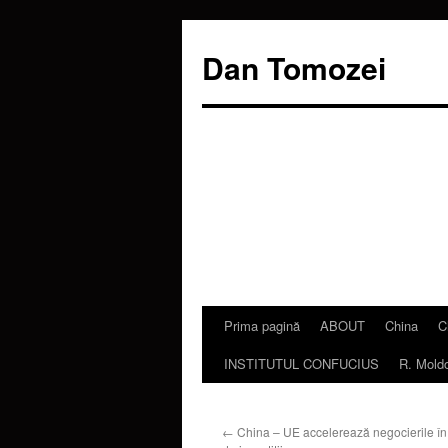
Dan Tomozei
Prima pagină
ABOUT
China
C
Sari
INSTITUTUL CONFUCIUS
R. Mold
la
conținut
←
China – UE accelerează negocierile în t