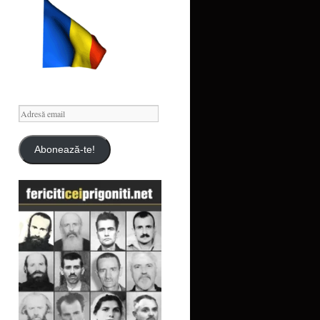
Adresă
email
Abonează-te!