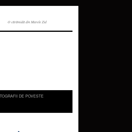
O cărămidă din Marele Zid
TOGRAFII DE POVESTE