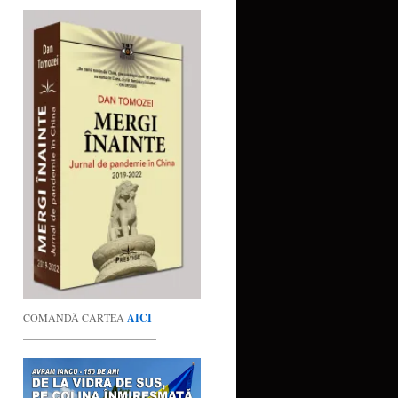
COMANDĂ CARTEA
AICI
_________________________