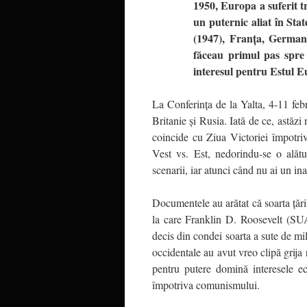
1950, Europa a suferit t
un puternic aliat în Sta
(1947), Franţa, Germani
făceau primul pas spre
interesul pentru Estul 
La Conferinţa de la Yalta, 4-11 feb
Britanie şi Rusia. Iată de ce, astăz
coincide cu Ziua Victoriei împotriv
Vest vs. Est, nedorindu-se o alăt
scenarii, iar atunci când nu ai un ina
Documentele au arătat că soarta ţări
la care Franklin D. Roosevelt (SUA
decis din condei soarta a sute de m
occidentale au avut vreo clipă grija 
pentru putere domină interesele ec
împotriva comunismului.