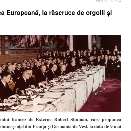
umăr la umăr!
→
Europeană, la răscruce de orgolii şi
strului francez de Externe Robert Shuman, care propunea
ărbune şi oţel din Franţa şi Germania de Vest, la data de 9 mai