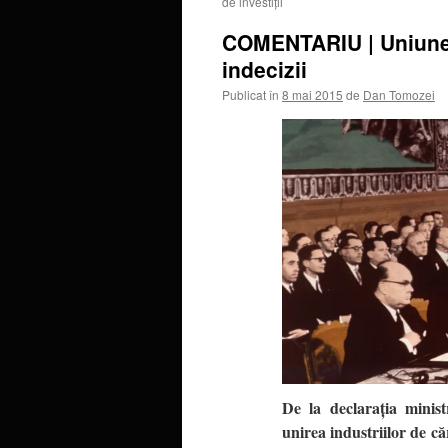
de investiţii
COMENTARIU | Uniunea 
indecizii
Publicat în
8 mai 2015
de
Dan Tomozei
De la declaraţia mini
unirea industriilor de c