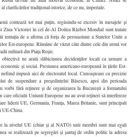
l clarificărilor tradiţional-istorice, de ce nu, imperiale.
menii contează tot mai puţin, regăsindu-se excesiv în mesajele şi
 şi Ziua Victoriei în cel de-Al Doilea Război Mondial sunt tratate
tă tentaţia de a afirma că forţa de persuasiune a Statelor Unite a
nelor Est-europene. Rămâne de văzut câte dintre cele din urmă vor
adă militară din Piaţa Roşie.
a obiectivă ne arată slăbiciunea decidenţilor locali ca urmare a
ic, economic şi social. Presiunea americano-europeană în ţările Est-
 nefiind impusă aici de electoratul local. Cunoaşteam cu precizie
ului de suspendare a preşedintelui Băsescu, apoi din perioada
m vorbi fără reţinere şi de organizarea la Bucureşti a formatului
 care oficialii Uniunii Europene nu au avut reţineri să interfereze
care liderii UE, Germania, Franţa, Marea Britanie, sunt principali
ică UE-China.
 care la nivelul UE (chiar şi al NATO) unii membri sunt mai egali
unea se realizează pe segregări şi şantaj de ordin politic la adresa