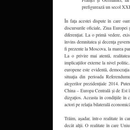
prefigurează un secol XXI a
În faţa acestei dispute în care oa
discursurile oficiale, Ziua Europei
diferenţiat. La o primă vedere, exis
învins demnitatea şi decenţa guver
fi prezente la Moscova, la marea par
La o privire mai atentă, realitate
implicaţiilor externe la nivel polit
europene este evidentă, democraţia
situaţia din perioada Referendum
alegerilor prezidenţiale 2014. Pute
China – Europa Centrală şi de Est în
dizgaţios. Aceasta în condiţiile în 
actori pe relaţia bilaterală econom
Trăim, aşadar, într-o realitate în
decât alţii. O realitate în care Uni