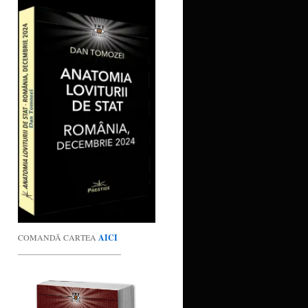
COMANDĂ CARTEA
AICI
_________________________