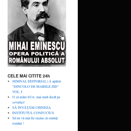
CELE MAI CITITE 24h
SEMNAL EDITORIAL | A apărut
"DINCOLO DE MARELE ZID"
VOL. I
O să urâm SUA, mai mult decât pe
sovietici!
SĂ ÎNVĂŢĂM CHINEZA
INSTITUTUL CONFUCIUS
Să nu vă mai fie rușine că sunteți
români !