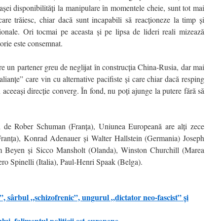
aşei disponibilităţi la manipulare în momentele cheie, sunt tot mai
care trăiesc, chiar dacă sunt incapabili să reacţioneze la timp şi
ionale. Ori tocmai pe aceasta şi pe lipsa de lideri reali mizează
torie este consemnat.
 un partener greu de neglijat în construcţia China-Rusia, dar mai
lianţe” care vin cu alternative pacifiste şi care chiar dacă resping
n aceeaşi direcţie converg. În fond, nu poţi ajunge la putere fără să
turi de Rober Schuman (Franţa), Uniunea Europeană are alţi zece
(Franţa), Konrad Adenauer şi Walter Hallstein (Germania) Joseph
 Beyen şi Sicco Mansholt (Olanda), Winston Churchill (Marea
ero Spinelli (Italia), Paul-Henri Spaak (Belga).
ârbul „schizofrenic”, ungurul „dictator neo-fascist” şi
lui, falimentul politicii est-europene