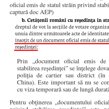
oficial emis de statul străin privind stabi
captură doc AEP)
Prin „document oficial emis de s
stabilirea reşedinţei” se înţelege dov
poliţia de cartier sau district (în
China). Este important să nu se co
cu viza temporară sau de lungă durat
Pentru obţinerea „documentului oficial
privind stabilirea reşedinţei” este ne