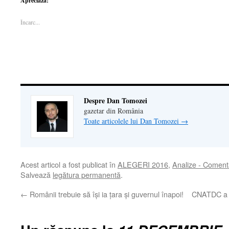
Apreciază:
Facebook(Se
deschide
LinkedIn(Se
într-
legătură
deschide
într-
deschide
o
prin
într-
o
într-
fereastră
email
Încarc...
o
fereastră
o
nouă)
unui
fereastră
nouă)
fereastră
prieten(Se
nouă)
nouă)
deschide
într-
o
fereastră
nouă)
Despre Dan Tomozei
gazetar din România
Toate articolele lui Dan Tomozei
→
Acest articol a fost publicat în
ALEGERI 2016
,
Analize - Comenta
Salvează
legătura permanentă
.
←
Românii trebuie să îşi ia ţara şi guvernul înapoi!
CNATDC a r