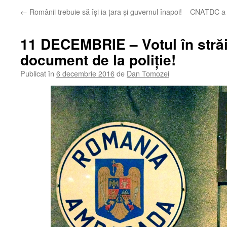
←
Românii trebuie să îşi ia ţara şi guvernul înapoi!
CNATDC a r
11 DECEMBRIE – Votul în străi
document de la poliţie!
Publicat în
6 decembrie 2016
de
Dan Tomozei