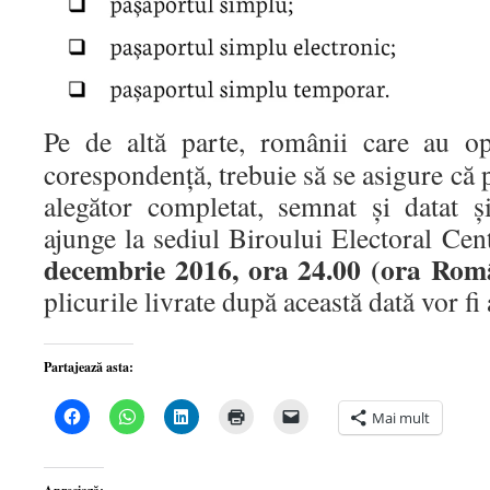
Pe de altă parte, românii care au op
corespondenţă, trebuie să se asigure că pl
alegător completat, semnat şi datat ş
ajunge la sediul Biroului Electoral Cen
decembrie 2016, ora 24.00 (ora Româ
plicurile livrate după această dată vor fi
Partajează asta:
Dă
Dă
Dă
Dă
Dă
Mai mult
clic
clic
clic
clic
clic
pentru
pentru
pentru
pentru
pentru
a
partajare
a
a
a
partaja
pe
partaja
imprima(Se
trimite
pe
WhatsApp(Se
pe
deschide
o