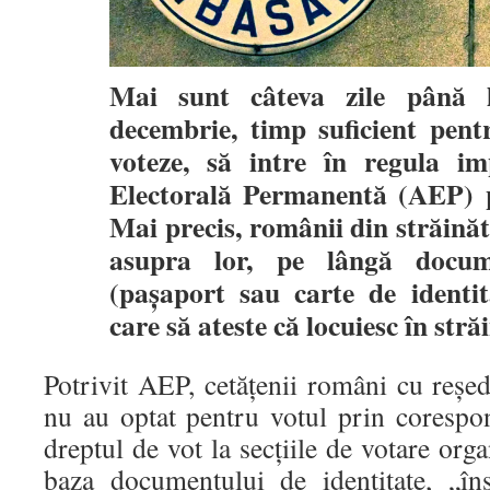
Mai sunt câteva zile până l
decembrie, timp suficient pent
voteze, să intre în regula i
Electorală Permanentă (AEP) pe
Mai precis, românii din străinăt
asupra lor, pe lângă docume
(paşaport sau carte de identi
care să ateste că locuiesc în stră
Potrivit AEP, cetăţenii români cu reşedi
nu au optat pentru votul prin corespon
dreptul de vot la secţiile de votare organ
baza documentului de identitate, „î