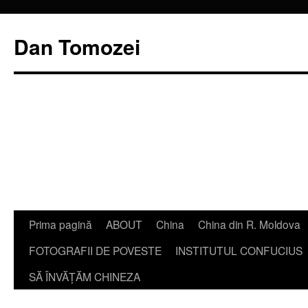
Dan Tomozei
Sari
Prima pagină
ABOUT
China
China din R. Moldova
la
FOTOGRAFII DE POVESTE
INSTITUTUL CONFUCIUS
conținut
SĂ ÎNVĂŢĂM CHINEZA