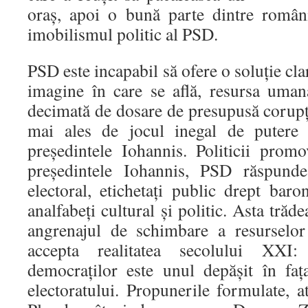
oraș, apoi o bună parte dintre români
imobilismul politic al PSD.
PSD este incapabil să ofere o soluție clar
imagine în care se află, resursa uman
decimată de dosare de presupusă corupț
mai ales de jocul inegal de putere t
președintele Iohannis. Politicii pro
președintele Iohannis, PSD răspunde
electoral, etichetați public drept baron
analfabeți cultural și politic. Asta trăde
angrenajul de schimbare a resurselo
accepta realitatea secolului XXI: 
democraților este unul depășit în faț
electoratului. Propunerile formulate, 