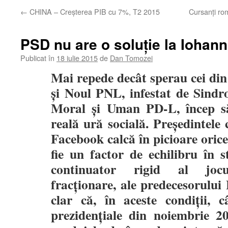
←
CHINA – Creşterea PIB cu 7%, T2 2015
Cursanţi rom
PSD nu are o soluție la Iohann
Publicat în
18 iulie 2015
de
Dan Tomozei
Mai repede decât sperau cei di
și Noul PNL, infestat de Sindr
Moral și Uman PD-L, încep să
reală ură socială. Președintel
Facebook calcă în picioare orice 
fie un factor de echilibru în s
continuator rigid al jocuri
fracționare, ale predecesorului
clar că, în aceste condiții, câ
prezidențiale din noiembrie 2