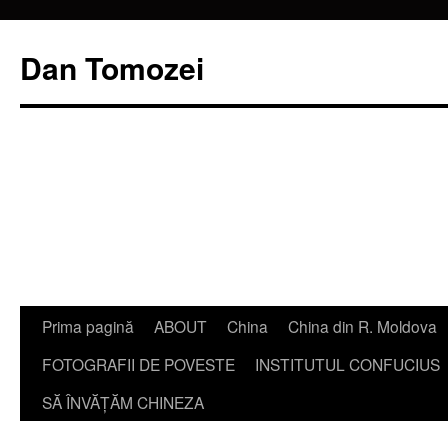
Dan Tomozei
Sari
Prima pagină
ABOUT
China
China din R. Moldova
la
FOTOGRAFII DE POVESTE
INSTITUTUL CONFUCIUS
conținut
SĂ ÎNVĂŢĂM CHINEZA