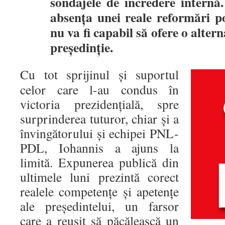
sondajele de încredere internă.
absența unei reale reformări p
nu va fi capabil să ofere o alter
președinție.
Cu tot sprijinul și suportul
celor care l-au condus în
victoria prezidențială, spre
surprinderea tuturor, chiar și a
învingătorului și echipei PNL-
PDL, Iohannis a ajuns la
limită. Expunerea publică din
ultimele luni prezintă corect
realele competențe și apetențe
ale președintelui, un farsor
care a reușit să păcălească un