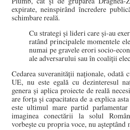
Plumb, cât și de gruparea Dragnea-Z
expirate, neinspirând încredere publi
schimbare reală.
Cu strategi și lideri care și-au exer
ratând principalele momentele ele
numai pe gravele erori socio-ec
ale adversarului sau în coaliții ele
Cedarea suveranității naționale, odată
UE, nu este egală cu dezinteresul na
genera și aplica proiecte de reală neces
are forța și capacitatea de a explica as
este ultimul mare partid parlamentar
imaginea conectării la solul Români
vorbește cu propria voce, nu așteptând m