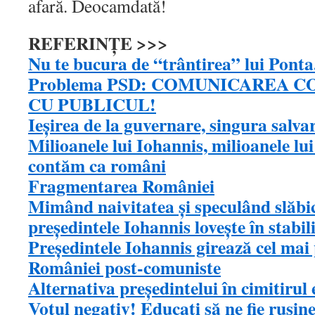
afară. Deocamdată!
REFERINȚE >>>
Nu te bucura de “trântirea” lui Ponta
Problema PSD: COMUNICAREA 
CU PUBLICUL!
Ieșirea de la guvernare, singura salv
Milioanele lui Iohannis, milioanele lu
contăm ca români
Fragmentarea României
Mimând naivitatea şi speculând slăbici
preşedintele Iohannis loveşte în stabi
Președintele Iohannis girează cel mai 
României post-comuniste
Alternativa preşedintelui în cimitirul 
Votul negativ! Educați să ne fie rușin