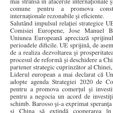
mai strânsă în afacerile internaționale ș
comune pentru a promova const
internaționale rezonabile și eficiente.
Salutând impulsul relației strategice U
Comisiei Europene, Jose Manuel Ba
Uniunea Europeană apreciază sprijinu
perioadele dificile. UE sprijină, de ase
de a realiza dezvoltarea și prosperitate
procesul de reformă și deschidere a Chin
partener strategic cuprinzător al Chinei,
Liderul european a mai declarat că Uni
adopte agenda Strategiei 2020 de C
pentru a promova comerțul și investiț
pentru a negocia un acord de investiți
schimb. Barosso și-a exprimat speranț
și China să extindă cooperarea î