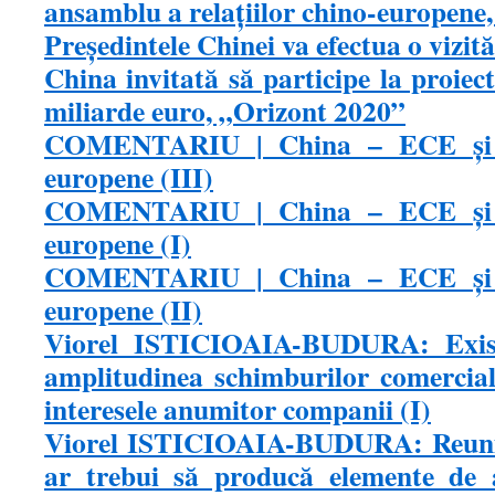
ansamblu a relaţiilor chino-europene
Preşedintele Chinei va efectua o vizit
China invitată să participe la proie
miliarde euro, „Orizont 2020”
COMENTARIU | China – ECE şi re
europene (III)
COMENTARIU | China – ECE şi re
europene (I)
COMENTARIU | China – ECE şi re
europene (II)
Viorel ISTICIOAIA-BUDURA: Exis
amplitudinea schimburilor comercia
interesele anumitor companii (I)
Viorel ISTICIOAIA-BUDURA: Reuniu
ar trebui să producă elemente de