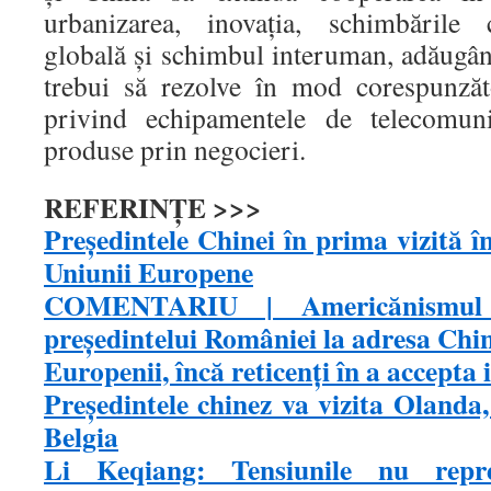
urbanizarea, inovația, schimbările 
globală și schimbul interuman, adăugân
trebui să rezolve în mod corespunzăt
privind echipamentele de telecomunic
produse prin negocieri.
REFERINŢE >>>
Președintele Chinei în prima vizită în
Uniunii Europene
COMENTARIU | Americănismul i
preşedintelui României la adresa Chin
Europenii, încă reticenţi în a accepta i
Preşedintele chinez va vizita Olanda
Belgia
Li Keqiang: Tensiunile nu repr