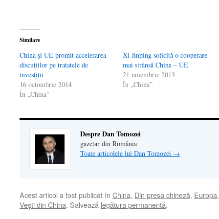
fereastră
nouă)
Similare
China și UE promit accelerarea
Xi Jinping solicită o cooperare
discuțiilor pe tratatele de
mai strânsă China – UE
investiții
21 noiembrie 2013
16 octombrie 2014
În „China”
În „China”
Despre Dan Tomozei
gazetar din România
Toate articolele lui Dan Tomozei
→
Acest articol a fost publicat în
China
,
Din presa chineză
,
Europa
Veşti din China
. Salvează
legătura permanentă
.