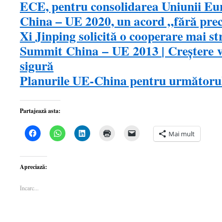
ECE, pentru consolidarea Uniunii Eur
China – UE 2020, un acord „fără pre
Xi Jinping solicită o cooperare mai s
Summit China – UE 2013 | Creştere v
sigură
Planurile UE-China pentru următoru
Partajează asta:
Dă
Dă
Dă
Dă
Dă
Mai mult
clic
clic
clic
clic
clic
pentru
pentru
pentru
pentru
pentru
a
partajare
a
a
a
partaja
pe
partaja
imprima(Se
trimite
pe
WhatsApp(Se
pe
deschide
o
Apreciază:
Facebook(Se
deschide
LinkedIn(Se
într-
legătură
deschide
într-
deschide
o
prin
într-
o
într-
fereastră
email
Încarc...
o
fereastră
o
nouă)
unui
fereastră
nouă)
fereastră
prieten(Se
nouă)
nouă)
deschide
într-
o