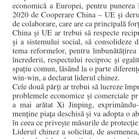
economică a Europei, pentru punerea în
2020 de Cooperare China – UE și deru
de colaborare, care are ca principală for
China și UE ar trebui să respecte recip
și a sistemului social, să consolideze 
tema reformelor, pentru îmbunătățirea î
încrederii, respectului reciproc și egali
spațiu comun, lăsând la o parte diferenț
win-win, a declarat liderul chinez.
Cele două părți ar trebui să lucreze împ
problemele economice și comerciale pri
a mai arătat Xi Jinping, exprimându
menține piața deschisă și va adopta o a
în ceea ce privește măsurile de protecți
Liderul chinez a solicitat, de asemenea,