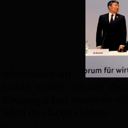
telecomunicații.
cadrul vizitei oficiale de
Keqiang a fost însoțit de of
lideri de afaceri chinezi.