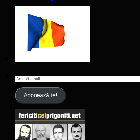
Adresă
email
Abonează-te!