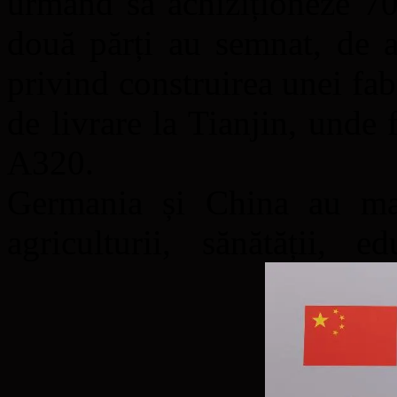
urmând să achiziționeze 7
două părți au semnat, de a
privind construirea unei fa
de livrare la Tianjin, unde
A320.
Germania și China au mai
agriculturii, sănătății, e