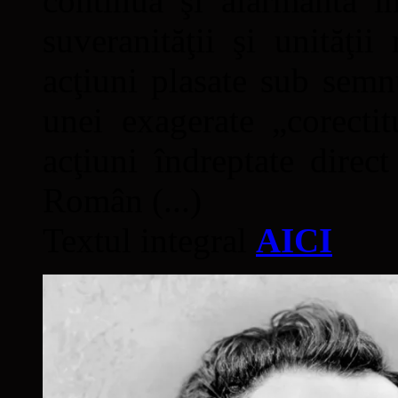
continuă şi alarmantă în
suveranităţii şi unităţi
acţiuni plasate sub semn
unei exagerate „corectit
acţiuni îndreptate direc
Român (...)
Textul integral
AICI