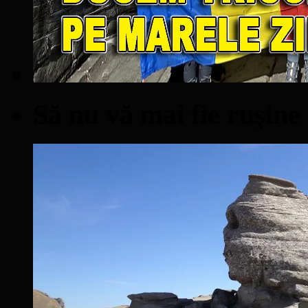
Să nu vă mai fie ruşine