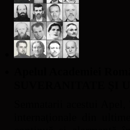
Apelul Academiei Ro
SUVERANITATE ŞI 
Semnatarii acestui Apel, î
internaţionale din ultime