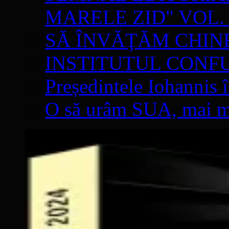
MARELE ZID" VOL. 
SĂ ÎNVĂŢĂM CHIN
INSTITUTUL CONF
Președintele Iohannis 
O să urâm SUA, mai mul