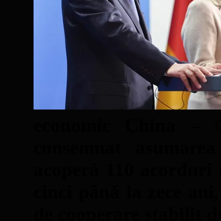
economic China – G
consemnat asumarea
acoperă 110 acorduri 
cinci până la zece ani
de cooperare stabilit d