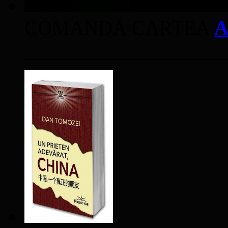
COMANDĂ CARTEA
A
____________________