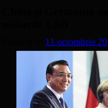
China și Germania au 
miliarde USD
Publicat în
11 octombrie 2