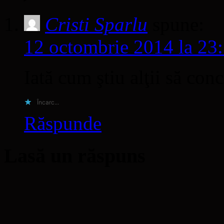
Cristi Sparlu
spune:
12 octombrie 2014 la 23
Iată cum ştiu alţii să con
Încarc...
Răspunde
Lasă un răspuns