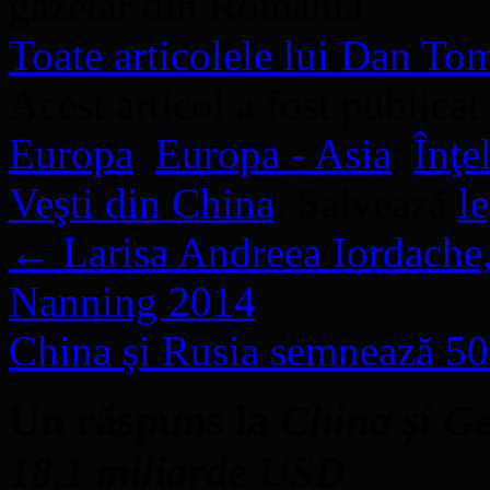
gazetar din România
Toate articolele lui Dan T
Acest articol a fost publicat
Europa
,
Europa - Asia
,
Înţe
Veşti din China
. Salvează
l
←
Larisa Andreea Iordache,
Nanning 2014
China şi Rusia semnează 50
Un răspuns la
China și Ge
18,1 miliarde USD