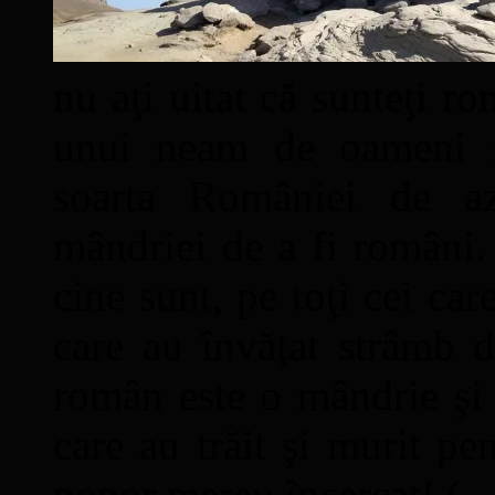
nu aţi uitat că sunteţi ro
unui neam de oameni mâ
soarta României de a
mândriei de a fi români. 
cine sunt, pe toţi cei car
care au învăţat strâmb d
român este o mândrie şi 
care au trăit şi murit pe
popor mereu încercat! (...