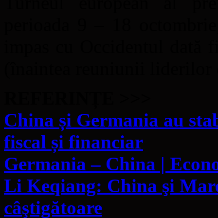
Turneul european al pre
perioada 9 – 18 octombrie,
impas cu Occidentul dată fii
(înaintea reuniunii liderilor
REFERINȚE >>>
China și Germania au stab
fiscal și financiar
Germania – China | Econom
Li Keqiang: China şi Marea
câştigătoare