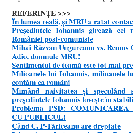
REFERINȚE >>>
În lumea reală, și MRU a ratat conta
Președintele Iohannis girează cel 
României post-comuniste
Mihai Răzvan Ungureanu vs. Remus 
Adio, domnule MRU!
Sentimentul de teamă este tot mai pr
Milioanele lui Iohannis, milioanele 
contăm ca români
Mimând naivitatea şi speculând slă
preşedintele Iohannis loveşte în stabi
Problema PSD: COMUNICARE
CU PUBLICUL!
Când C. P-Tăriceanu are dreptate