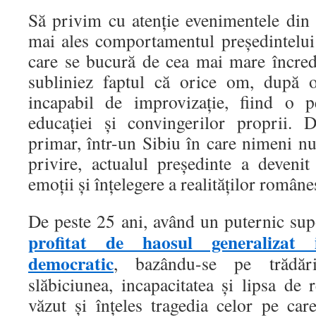
Să privim cu atenție evenimentele din 
mai ales comportamentul președintelu
care se bucură de cea mai mare încred
subliniez faptul că orice om, după o
incapabil de improvizație, fiind o p
educației și convingerilor proprii.
primar, într-un Sibiu în care nimeni n
privire, actualul președinte a deveni
emoții și înțelegere a realităților româneș
De peste 25 ani, având un puternic sup
profitat de haosul generalizat
democratic
, bazându-se pe trădăr
slăbiciunea, incapacitatea și lipsa de 
văzut și înțeles tragedia celor pe car