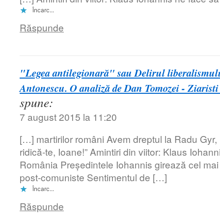
Încarc...
Răspunde
"Legea antilegionară" sau Delirul liberalismulu
Antonescu. O analiză de Dan Tomozei - Ziaristi 
spune:
7 august 2015 la 11:20
[…] martirilor români Avem dreptul la Radu Gyr, 
ridică-te, Ioane!” Amintiri din viitor: Klaus Ioha
România Președintele Iohannis girează cel mai 
post-comuniste Sentimentul de […]
Încarc...
Răspunde