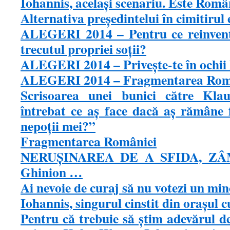
Iohannis, acelaşi scenariu. Este Româ
Alternativa preşedintelui în cimitirul 
ALEGERI 2014 – Pentru ce reinvent
trecutul propriei soții?
ALEGERI 2014 – Privește-te în ochii 
ALEGERI 2014 – Fragmentarea Rom
Scrisoarea unei bunici către Kl
întrebat ce aş face dacă aş rămâne 
nepoţii mei?”
Fragmentarea României
NERUȘINAREA DE A SFIDA, ZÂ
Ghinion …
Ai nevoie de curaj să nu votezi un min
Iohannis, singurul cinstit din orașul cu
Pentru că trebuie să știm adevărul d