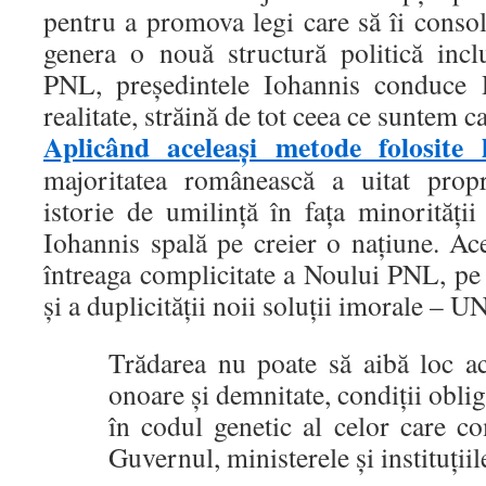
pentru a promova legi care să îi consol
genera o nouă structură politică inc
PNL, președintele Iohannis conduce
realitate, străină de tot ceea ce suntem c
Aplicând aceleași metode folosite 
majoritatea românească a uitat propr
istorie de umilință în fața minorități
Iohannis spală pe creier o națiune. Ac
întreaga complicitate a Noului PNL, pe
și a duplicității noii soluții imorale – 
Trădarea nu poate să aibă loc ac
onoare și demnitate, condiții oblig
în codul genetic al celor care c
Guvernul, ministerele și instituții