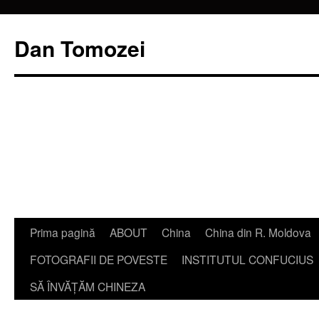
Dan Tomozei
Sari
Prima pagină
ABOUT
China
China din R. Moldova
la
FOTOGRAFII DE POVESTE
INSTITUTUL CONFUCIUS
conținut
SĂ ÎNVĂŢĂM CHINEZA