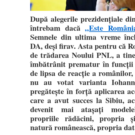
După alegerile prezidențiale d
întrebam dacă
„Este România
Semnele din ultima vreme înc
DA, deși firav. Asta pentru că 
de trădarea Noului PNL, a tine
îmbătrânit prematur în funcții 
de lipsa de reacție a românilor, 
nu au votat varianta Iohann
pregătește în forță aplicarea ace
care a avut succes la Sibiu, a
devenit mai atașați modelel
propriile rădăcini, propria 
natură românească, propria dator