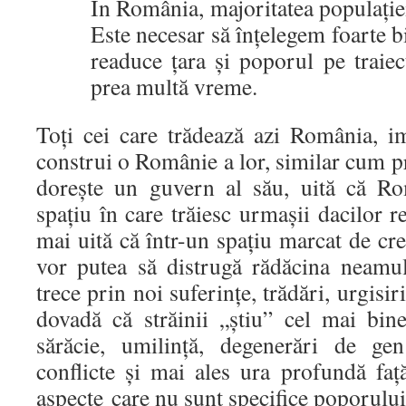
În România, majoritatea populație
Este necesar să înțelegem foarte b
readuce țara și poporul pe traiec
prea multă vreme.
Toți cei care trădează azi România, 
construi o Românie a lor, similar cum pr
dorește un guvern al său, uită că Ro
spațiu în care trăiesc urmașii dacilor r
mai uită că într-un spațiu marcat de cre
vor putea să distrugă rădăcina neamul
trece prin noi suferințe, trădări, urgisir
dovadă că străinii „știu” cel mai bi
sărăcie, umilință, degenerări de gen
conflicte și mai ales ura profundă faț
aspecte care nu sunt specifice poporulu