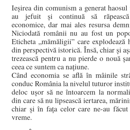
Ieșirea din comunism a generat haosul 
au jefuit și continuă să răpească
economice, dar mai ales resursa demnit
Niciodată românii nu au fost un popo
Eticheta „mămăligii” care explodează h
din perspectivă istorică. Însă, chiar și a
trezească pentru a nu pierde o nouă șa
ceea ce suntem ca națiune.
Când economia se află în mâinile străi
conduc România la nivelul tuturor instituț
deloc ușor să ne întoarcem la normal
din care să nu lipsească iertarea, mărin
chiar și în fața celor care ne-au făcut
vreme.