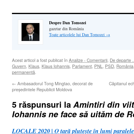
nouă)
Despre Dan Tomozei
gazetar din România
Toate articolele lui Dan Tomozei
→
Acest articol a fost publicat în
Analize - Comentarii
,
De departe .
Guvern
,
Klaus
,
Klaus Iohannis
,
Parlament
,
PNL
,
PSD
,
România
permanentă
.
←
Ambasadorul Tong Mingtao, decorat de
Căpitanul ech
președintele Republicii Moldova
5 răspunsuri la
Amintiri din vii
Iohannis ne face să uităm de 
LOCALE 2020 | O țară plutește în lumi paralele