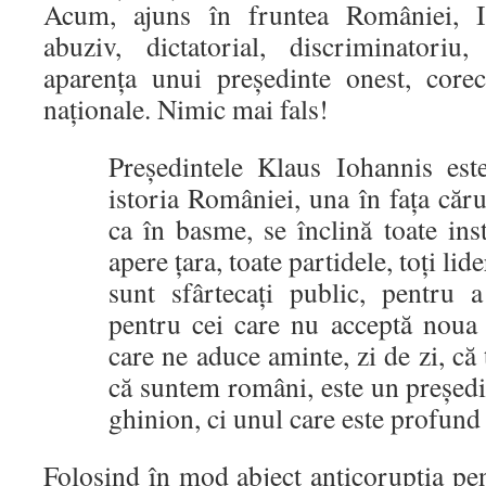
Acum, ajuns în fruntea României, 
abuziv, dictatorial, discriminatoriu
aparența unui președinte onest, core
naționale. Nimic mai fals!
Președintele Klaus Iohannis es
istoria României, una în fața căru
ca în basme, se înclină toate inst
apere țara, toate partidele, toți lide
sunt sfârtecați public, pentru 
pentru cei care nu acceptă noua
care ne aduce aminte, zi de zi, că 
că suntem români, este un președi
ghinion, ci unul care este profun
Folosind în mod abject anticorupția pen